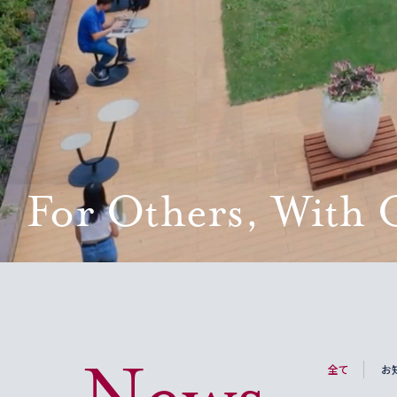
News
全て
お