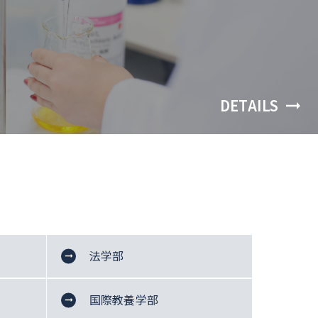
DETAILS
法学部
国
地
社
際
球
法
会
関
環
律
福
国際教養学部
係
境
学
祉
国
法
法