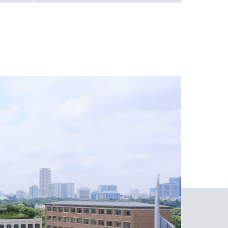
科
学
際
学
学
科
教
科
科
養
学
科