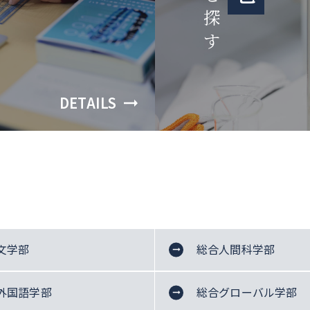
探
す
DETAILS
文学部
総合人間科学部
教
国
英
心
社
哲
史
総
育
文
文
理
会
イ
学
外国語学部
学
総合グローバル学部
合
フ
フ
学
学
学
学
学
ド
ド
ス
科
科
グ
ラ
ラ