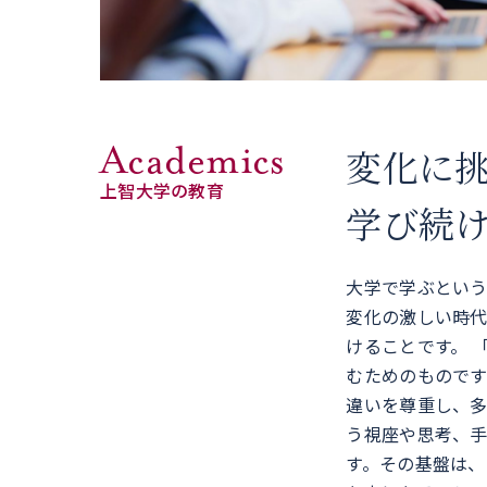
Academics
変化に
上智大学の教育
学び続
大学で学ぶとい
変化の激しい時
けることです。 
むためのものです
違いを尊重し、
う視座や思考、
す。その基盤は