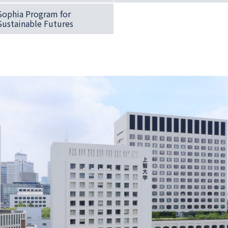
科
科
科
科
科
英
イ
イ
新
パ
看
ロ
ン
ン
語
ツ
ツ
聞
ニ
護
ポ
ー
ス
ス
学
文
語
学
ア
学
ロ
ル
バ
文
語
科
学
学
科
語
科
シ
ト
ル
学
学
科
科
学
ア
ガ
学
科
科
科
語
ル
総合人間科学部 教育学科（SPSF）
総合人間科学部 社会学科（SPSF）
経済学部 経済学科（SPSF）
科
学
語
科
学
科
総合グローバル学部 総合グローバル学科（SPSF）