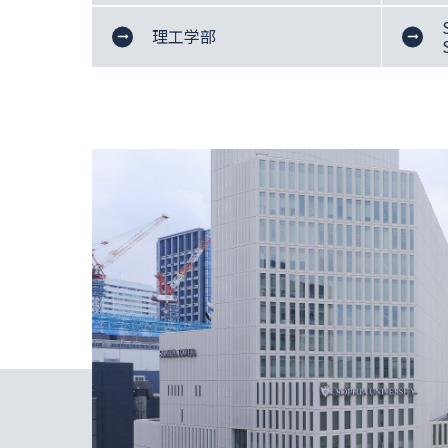
経
経
ル
済
営
グリ
物
機
グ
理工学部
学
学
ーン
質
能
リ
情
科
科
サイ
生
創
ー
報
エン
命
造
ン
理
ス/
理
理
テ
工
文学部 新聞学科（SPSF）
エン
工
工
ク
学
ジニ
学
学
ノ
科
アリ
科
科
ロ
経済学科 経営学科（SPSF）
ング
ジ
（理
ー
工学
学
部英
科
語コ
ー
ス）