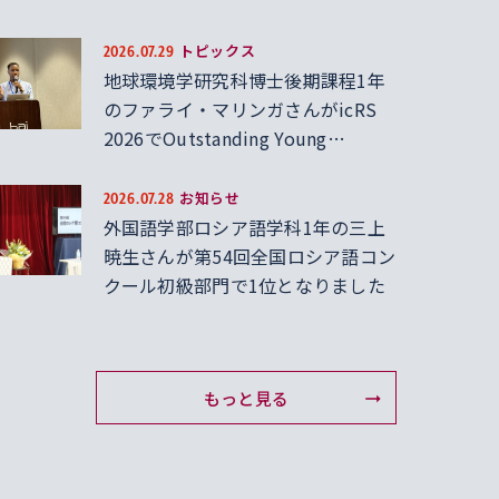
トピックス
2026.07.29
地球環境学研究科博士後期課程1年
のファライ・マリンガさんがicRS
2026でOutstanding Young
Scientist Oral Presentation Award
を受賞しました
お知らせ
2026.07.28
外国語学部ロシア語学科1年の三上
暁生さんが第54回全国ロシア語コン
クール初級部門で1位となりました
もっと見る