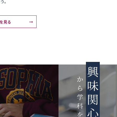
う。
を見る
興
か
味
ら
関
学
科
心
を