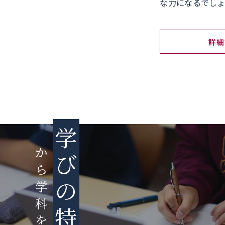
な力になるでしょ
詳細
学
か
び
ら
の
学
科
特
を