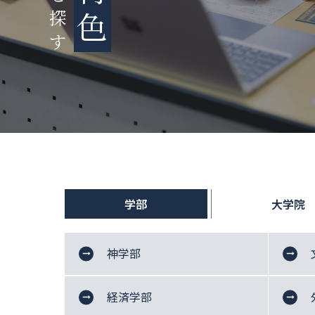
色
探
す
学部
大学院
神学部
神
デ
学
経済学部
ジ
科
タ