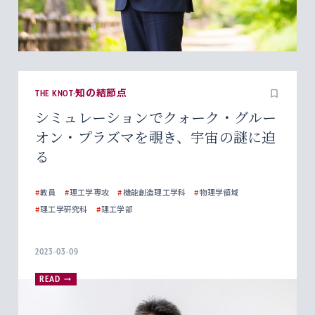
THE KNOT-知の結節点
シミュレーションでクォーク・グルー
オン・プラズマを覗き、宇宙の謎に迫
る
#
教員
#
理工学専攻
#
機能創造理工学科
#
物理学領域
#
理工学研究科
#
理工学部
2023-03-09
READ