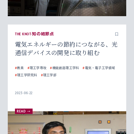
THE KNOT-知の結節点
電気エネルギーの節約につながる、光
通信デバイスの開発に取り組む
#
教員
#
理工学専攻
#
機能創造理工学科
#
電気・電子工学領域
#
理工学研究科
#
理工学部
2023-06-22
READ