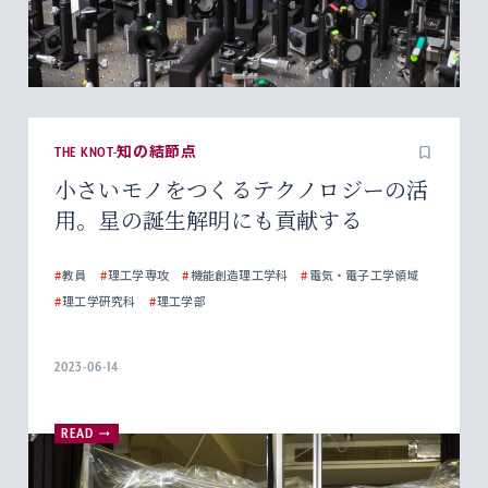
THE KNOT-知の結節点
小さいモノをつくるテクノロジーの活
用。星の誕生解明にも貢献する
#
教員
#
理工学専攻
#
機能創造理工学科
#
電気・電子工学領域
#
理工学研究科
#
理工学部
2023-06-14
READ