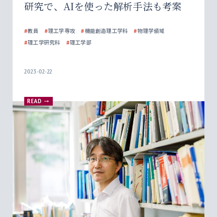
研究で、AIを使った解析手法も考案
#
教員
#
理工学専攻
#
機能創造理工学科
#
物理学領域
#
理工学研究科
#
理工学部
2023-02-22
READ