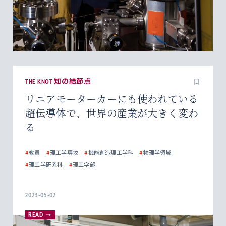
THE KNOT-知の結節点
リニアモーターカーにも使われている
超伝導体で、世界の産業が大きく変わ
る
#
教員
#
理工学専攻
#
機能創造理工学科
#
物理学領域
#
理工学研究科
#
理工学部
2023-05-02
READ