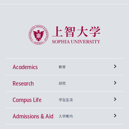
上智大学 Sophia University
Academics
教育
Research
学部
研究
Campus Life
興味から学科を探す
研究所 等
神学部
学生生活
Admissions & Aid
上智大学の全学共通教育
Sophia Open Research Weeks (SORW)
学期区分と授業時間割
文学部
キリスト教文化研究所
入学案内