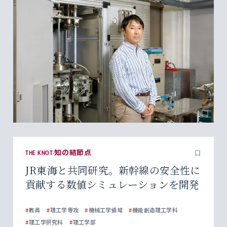
THE KNOT-知の結節点
JR東海と共同研究。新幹線の安全性に
貢献する数値シミュレーションを開発
#
教員
#
理工学専攻
#
機械工学領域
#
機能創造理工学科
#
理工学研究科
#
理工学部