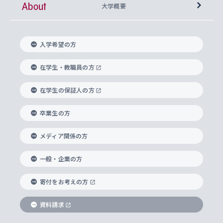
About
上智大学の語学教育
産官学連携
課外活動
上智大学で取得できる学位
総合人間科学部
中世思想研究所
基盤教育センター
大学概要
上智大学のアドミッション・ポリシー（入学者受
法学部
上智大学のグローバル教育
知的財産
グローバルな学びのコミュニティ
理事長・学長メッセージ
イベロアメリカ研究所
キリスト教人間学
言語教育研究センター
課外教育プログラム
入れの方針）
入学希望の方
経済学部
国際言語情報研究所
学びのサポート
研究支援制度
学生の相談窓口
上智大学の精神
身体知
ボランティア活動
グローバル教育センター
学長・副学長紹介
科目等履修生
在学生・教職員の方
外国語学部
グローバル・コンサーン研究所
思考と表現
大学院
研究活動に関する法令・研究費の使用について
キャリア形成サポート
グローバルエンゲージメント
在学生の保証人の方
上智大学で学ぶ
重点領域研究・自由課題研究
心身の健康相談
上智大学の理念
研究生・外国人特別研究生・国費留学生
卒業生の方
総合グローバル学部
比較文化研究所
データサイエンス
助産学専攻科
住まいのサポート
上智大学公式ソーシャルメディア
海外で学ぶ
ハラスメント防止の取り組み
上智大学の沿革
神学研究科
キャリア形成支援プログラム
上智大学を訪れた世界の知性
交換留学生(海外大学から上智大学で学ぶ)
メディア関係の方
国際教養学部
ヨーロッパ研究所
生涯学習
学校法人上智学院について
障がいのある学生への支援
ソフィア・アーカイブズ
文学研究科
国際派・留学経験者 キャリア支援
グローバル・キャンパス
ノンディグリー生
一般・企業の方
理工学部
アジア文化研究所
上智大学とカトリック
数字で見る上智大学
実践宗教学研究科
就職（内定先）・進路統計
国連Weeks・アフリカWeeks
Sophia Short-term Program受講生
寄付をお考えの方
SPSF（Sophia Program for Sustainable
アメリカ・カナダ研究所
総合人間科学研究科
企業の採用ご担当者様へのご案内
ダイバーシティ＆サステナビリティへの取り組み
上智大学のネットワーク
資料請求
学費・奨学金
Futures） – 持続可能な未来を考える６学科連携
英語コース –