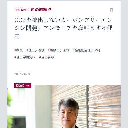
THE KNOT-知の結節点
CO2を排出しないカーボンフリーエン
ジン開発。アンモニアを燃料とする理
由
#
教員
#
理工学専攻
#
機械工学領域
#
機能創造理工学科
#
理工学研究科
#
理工学部
2023-01-31
READ