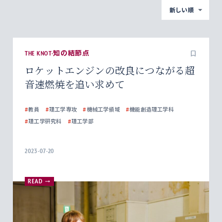
新しい順
THE KNOT-知の結節点
ロケットエンジンの改良につながる超
音速燃焼を追い求めて
#
教員
#
理工学専攻
#
機械工学領域
#
機能創造理工学科
#
理工学研究科
#
理工学部
2023-07-20
READ