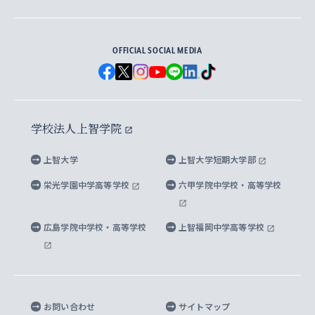
地球環境研究所
法学研究科（法科大学院含む）
卒業生へのご案内
上智大学の出版物
卒業生とのネットワーク
学部入学前に出願する奨学金
上智大学のビジュアル・アイデンティティ
メディア・ジャーナリズム研究所
経済学研究科
OFFICIAL SOCIAL MEDIA
父母・保証人とのネットワーク
上智大学大学案内・大学院案内
学部在学中に出願する奨学金
と校歌
イスラーム地域研究所
言語科学研究科
地域とのネットワーク
広報誌 Vox Sophia
上智大学への取材・キャンパスでの撮影について
国による高等教育の修学支援新制度
上智大学ビジュアル・アイデンティティ
水稀少社会研究センター
学校法人上智学院
グローバル・スタディーズ研究科
学外とのネットワーク
英文広報誌 SOPHIA magazine
大学院生対象の奨学金
上智大学の公開情報
公式キャラクター「ソフィアンくん」
上智大学
上智大学短期大学部
先進機械・構造材料イノベーションセンター
理工学研究科
上智大学出版SUPの出版物
海外留学する際の費用と奨学金
キャンパス案内
上智大学校歌 ・上智大学学生歌
上智大学の教育研究活動等の情報公表
栄光学園中学高等学校
六甲学院中学校・高等学校
マイクロ波サイエンス研究センター
地球環境学研究科
SOPHIA U Viewbook（英文大学案内）
家計急変者・被災学生への経済援助
海外拠点
内部質保証と自己点検・評価
四谷キャンパス 施設紹介
広島学院中学校・高等学校
上智福岡中学高等学校
アイランド・サステナビリティ研究所
応用データサイエンス学位プログラム
SOPHIA未来募金によるサポート
上智大学名誉教授
秦野キャンパス内施設
人間の安全保障研究所
教職協働の取り組み
キャンパスへのアクセス
お問い合わせ
サイトマップ