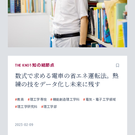
THE KNOT-知の結節点
数式で求める電車の省エネ運転法。熟
練の技をデータ化し未来に残す
#
教員
#
理工学専攻
#
機能創造理工学科
#
電気・電子工学領域
#
理工学研究科
#
理工学部
2023-02-09