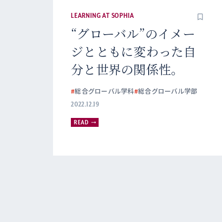
LEARNING AT SOPHIA
私たち1人ひとりを“
けがえのない存在”
て受け入れるために
要なこと。
#
神学科
#
神学部
2022.12.19
READ