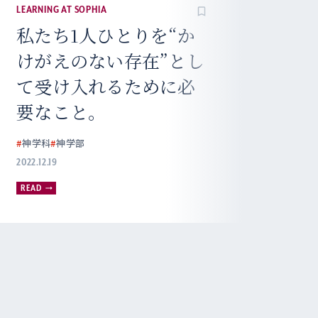
LEARNING AT SOPHIA
人の心を読み解く上で
大切なのは、その人の
目で世界を見ること。
#
心理学科
#
総合人間科学部
2024.01.15
READ