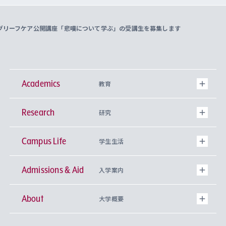
期 グリーフケア公開講座「悲嘆について学ぶ」の受講生を募集します
Academics
教育
Research
学部
研究
Campus Life
興味から学科を探す
研究所 等
神学部
学生生活
Admissions & Aid
上智大学の全学共通教育
Sophia Open Research Weeks (SORW)
学期区分と授業時間割
文学部
キリスト教文化研究所
入学案内
About
上智大学の語学教育
産官学連携
課外活動
上智大学で取得できる学位
総合人間科学部
中世思想研究所
基盤教育センター
大学概要
上智大学のアドミッション・ポリシー（入学者受