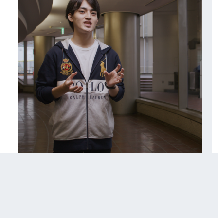
か
とし
必