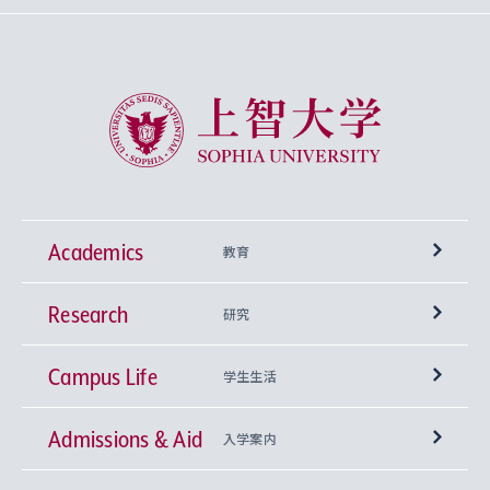
上智大学 Sophia University
Academics
教育
Research
学部
研究
Campus Life
興味から学科を探す
研究所 等
神学部
学生生活
Admissions & Aid
上智大学の全学共通教育
Sophia Open Research Weeks (SORW)
学期区分と授業時間割
文学部
キリスト教文化研究所
入学案内