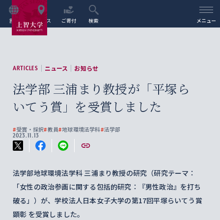
言語
アクセス
ご寄付
検索
メニュー
ニュース
お知らせ
ARTICLES
法学部 三浦まり教授が「平塚ら
いてう賞」を受賞しました
#
受賞・採択
#
教員
#
地球環境法学科
#
法学部
2023.11.13
法学部地球環境法学科 三浦まり教授の研究（研究テーマ：
「女性の政治参画に関する包括的研究：『男性政治』を打ち
破る」）が、学校法人日本女子大学の第17回平塚らいてう賞
顕彰 を受賞しました。