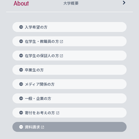
About
上智大学の語学教育
産官学連携
課外活動
上智大学で取得できる学位
総合人間科学部
中世思想研究所
基盤教育センター
大学概要
上智大学のアドミッション・ポリシー（入学者受
法学部
上智大学のグローバル教育
知的財産
グローバルな学びのコミュニティ
理事長・学長メッセージ
イベロアメリカ研究所
キリスト教人間学
言語教育研究センター
課外教育プログラム
入れの方針）
入学希望の方
経済学部
国際言語情報研究所
学びのサポート
研究支援制度
学生の相談窓口
上智大学の精神
身体知
ボランティア活動
グローバル教育センター
学長・副学長紹介
科目等履修生
在学生・教職員の方
外国語学部
グローバル・コンサーン研究所
思考と表現
大学院
研究活動に関する法令・研究費の使用について
キャリア形成サポート
グローバルエンゲージメント
在学生の保証人の方
上智大学で学ぶ
重点領域研究・自由課題研究
心身の健康相談
上智大学の理念
研究生・外国人特別研究生・国費留学生
卒業生の方
総合グローバル学部
比較文化研究所
データサイエンス
助産学専攻科
住まいのサポート
上智大学公式ソーシャルメディア
海外で学ぶ
ハラスメント防止の取り組み
上智大学の沿革
神学研究科
キャリア形成支援プログラム
上智大学を訪れた世界の知性
交換留学生(海外大学から上智大学で学ぶ)
メディア関係の方
国際教養学部
ヨーロッパ研究所
生涯学習
学校法人上智学院について
障がいのある学生への支援
ソフィア・アーカイブズ
文学研究科
国際派・留学経験者 キャリア支援
グローバル・キャンパス
ノンディグリー生
一般・企業の方
理工学部
アジア文化研究所
上智大学とカトリック
数字で見る上智大学
実践宗教学研究科
就職（内定先）・進路統計
国連Weeks・アフリカWeeks
Sophia Short-term Program受講生
寄付をお考えの方
SPSF（Sophia Program for Sustainable
アメリカ・カナダ研究所
総合人間科学研究科
企業の採用ご担当者様へのご案内
ダイバーシティ＆サステナビリティへの取り組み
上智大学のネットワーク
資料請求
学費・奨学金
Futures） – 持続可能な未来を考える６学科連携
英語コース –