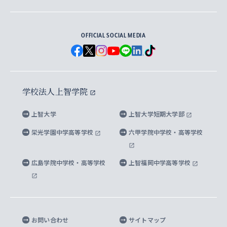
地球環境研究所
法学研究科（法科大学院含む）
卒業生へのご案内
上智大学の出版物
卒業生とのネットワーク
学部入学前に出願する奨学金
上智大学のビジュアル・アイデンティティ
メディア・ジャーナリズム研究所
経済学研究科
OFFICIAL SOCIAL MEDIA
父母・保証人とのネットワーク
上智大学大学案内・大学院案内
学部在学中に出願する奨学金
と校歌
イスラーム地域研究所
言語科学研究科
地域とのネットワーク
広報誌 Vox Sophia
上智大学への取材・キャンパスでの撮影について
国による高等教育の修学支援新制度
上智大学ビジュアル・アイデンティティ
水稀少社会研究センター
学校法人上智学院
グローバル・スタディーズ研究科
学外とのネットワーク
英文広報誌 SOPHIA magazine
大学院生対象の奨学金
上智大学の公開情報
公式キャラクター「ソフィアンくん」
上智大学
上智大学短期大学部
先進機械・構造材料イノベーションセンター
理工学研究科
上智大学出版SUPの出版物
海外留学する際の費用と奨学金
キャンパス案内
上智大学校歌 ・上智大学学生歌
上智大学の教育研究活動等の情報公表
栄光学園中学高等学校
六甲学院中学校・高等学校
マイクロ波サイエンス研究センター
地球環境学研究科
SOPHIA U Viewbook（英文大学案内）
家計急変者・被災学生への経済援助
海外拠点
内部質保証と自己点検・評価
四谷キャンパス 施設紹介
広島学院中学校・高等学校
上智福岡中学高等学校
アイランド・サステナビリティ研究所
応用データサイエンス学位プログラム
SOPHIA未来募金によるサポート
上智大学名誉教授
秦野キャンパス内施設
人間の安全保障研究所
教職協働の取り組み
キャンパスへのアクセス
お問い合わせ
サイトマップ