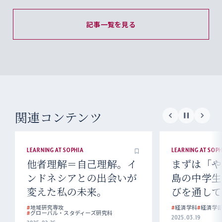
記事一覧を見る
関連コンテンツ
LEARNING AT SOPHIA
LEARNING A
。イ
まずは「やってみる」福
自分の
いが
島の中学生との交流や学
めてい
びを通して見えた将来像
ぬ発見
#
経済学科
#
経済学部
#
国文学科
#
2025.03.19
2023.04.17