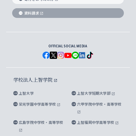
SPSF（Sophia Program for Sustainable
アメリカ・カナダ研究所
総合人間科学研究科
企業の採用ご担当者様へのご案内
ダイバーシティ＆サステナビリティへの取り組み
上智大学のネットワーク
資料請求
学費・奨学金
Futures） – 持続可能な未来を考える６学科連携
英語コース –
地球環境研究所
法学研究科（法科大学院含む）
卒業生へのご案内
上智大学の出版物
卒業生とのネットワーク
学部入学前に出願する奨学金
上智大学のビジュアル・アイデンティティ
メディア・ジャーナリズム研究所
経済学研究科
OFFICIAL SOCIAL MEDIA
父母・保証人とのネットワーク
上智大学大学案内・大学院案内
学部在学中に出願する奨学金
と校歌
イスラーム地域研究所
言語科学研究科
地域とのネットワーク
広報誌 Vox Sophia
上智大学への取材・キャンパスでの撮影について
国による高等教育の修学支援新制度
上智大学ビジュアル・アイデンティティ
水稀少社会研究センター
学校法人上智学院
グローバル・スタディーズ研究科
学外とのネットワーク
英文広報誌 SOPHIA magazine
大学院生対象の奨学金
上智大学の公開情報
公式キャラクター「ソフィアンくん」
上智大学
上智大学短期大学部
先進機械・構造材料イノベーションセンター
理工学研究科
上智大学出版SUPの出版物
海外留学する際の費用と奨学金
キャンパス案内
上智大学校歌 ・上智大学学生歌
上智大学の教育研究活動等の情報公表
栄光学園中学高等学校
六甲学院中学校・高等学校
マイクロ波サイエンス研究センター
地球環境学研究科
SOPHIA U Viewbook（英文大学案内）
家計急変者・被災学生への経済援助
海外拠点
内部質保証と自己点検・評価
四谷キャンパス 施設紹介
広島学院中学校・高等学校
上智福岡中学高等学校
アイランド・サステナビリティ研究所
応用データサイエンス学位プログラム