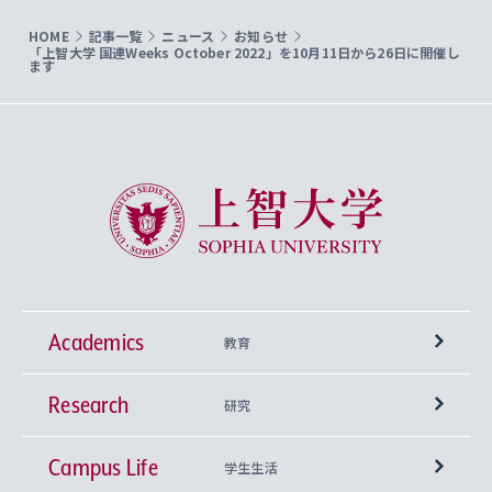
HOME
記事一覧
ニュース
お知らせ
「上智大学 国連Weeks October 2022」を10月11日から26日に開催し
ます
上智大学 Sophia University
Academics
教育
Research
学部
研究
Campus Life
興味から学科を探す
研究所 等
神学部
学生生活