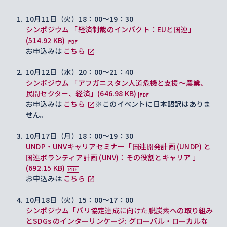
10月11日（火）18：00～19：30
シンポジウム 「経済制裁のインパクト：EUと国連」
(514.92 KB)
お申込みは
こちら
10月12日（水）20：00～21：40
シンポジウム 「アフガニスタン人道危機と支援～農業、
民間セクター、経済」(646.98 KB)
お申込みは
こちら
※このイベントに日本語訳はありま
せん。
10月17日（月）18：00～19：30
UNDP・UNVキャリアセミナー「国連開発計画 (UNDP) と
国連ボランティア計画 (UNV)：その役割とキャリア 」
(692.15 KB)
お申込みは
こちら
10月18日（火）15：00～17：00
シンポジウム「パリ協定達成に向けた脱炭素への取り組み
とSDGs のインターリンケージ: グローバル・ローカルな