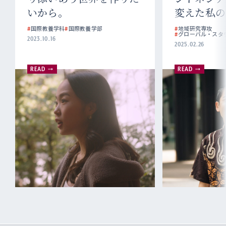
いから。
変えた私の
#
国際教養学科
#
国際教養学部
#
地域研究専攻
#
グローバル・スタ
2023.10.16
2025.02.26
READ
READ