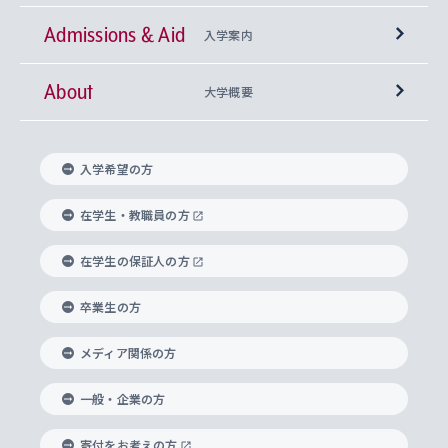
Admissions & Aid
上智大学の全学共通教育
Sophia Open Research Weeks (SORW)
学期区分と授業時間割
文学部
キリスト教文化研究所
入学案内
About
上智大学の語学教育
産官学連携
課外活動
上智大学で取得できる学位
総合人間科学部
中世思想研究所
基盤教育センター
大学概要
上智大学のアドミッション・ポリシー（入学者受
法学部
上智大学のグローバル教育
知的財産
グローバルな学びのコミュニティ
理事長・学長メッセージ
イベロアメリカ研究所
キリスト教人間学
言語教育研究センター
課外教育プログラム
入れの方針）
入学希望の方
経済学部
国際言語情報研究所
学びのサポート
研究支援制度
学生の相談窓口
上智大学の精神
身体知
ボランティア活動
グローバル教育センター
学長・副学長紹介
科目等履修生
在学生・教職員の方
外国語学部
グローバル・コンサーン研究所
思考と表現
大学院
研究活動に関する法令・研究費の使用について
キャリア形成サポート
グローバルエンゲージメント
在学生の保証人の方
上智大学で学ぶ
重点領域研究・自由課題研究
心身の健康相談
上智大学の理念
研究生・外国人特別研究生・国費留学生
卒業生の方
総合グローバル学部
比較文化研究所
データサイエンス
助産学専攻科
住まいのサポート
上智大学公式ソーシャルメディア
海外で学ぶ
ハラスメント防止の取り組み
上智大学の沿革
神学研究科
キャリア形成支援プログラム
上智大学を訪れた世界の知性
交換留学生(海外大学から上智大学で学ぶ)
メディア関係の方
国際教養学部
ヨーロッパ研究所
生涯学習
学校法人上智学院について
障がいのある学生への支援
ソフィア・アーカイブズ
文学研究科
国際派・留学経験者 キャリア支援
グローバル・キャンパス
ノンディグリー生
一般・企業の方
理工学部
アジア文化研究所
上智大学とカトリック
数字で見る上智大学
実践宗教学研究科
就職（内定先）・進路統計
国連Weeks・アフリカWeeks
Sophia Short-term Program受講生
寄付をお考えの方