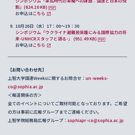
シンポジウム「軍拡時代の軍縮への課題：国連と日本の役
割」(624.20 KB)
お申込は
こちら
10月26日（水）17：00～19：30
シンポジウム「ウクライナ避難民保護にみる国際協力の将
来-UNHCRスタッフと語る-」 (951.49 KB)
お申込は
こちら
【お問い合わせ先】
上智大学国連Weeksに関するお問合せ：
un-weeks-
co@sophia.ac.jp
＜報道関係の方＞
全てのイベントについてご取材可能となっております。ご希望
の方は事前に広報グループまでご連絡ください。
上智学院総務局広報グループ：
sophiapr-co@sophia.ac.jp