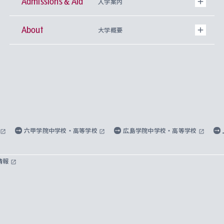
Admissions & Aid
上智大学の全学共通教育
Sophia Open Research Weeks (SORW)
学期区分と授業時間割
文学部
キリスト教文化研究所
入学案内
About
上智大学の語学教育
産官学連携
課外活動
上智大学で取得できる学位
総合人間科学部
中世思想研究所
基盤教育センター
大学概要
上智大学のアドミッション・ポリシー（入学者受
法学部
上智大学のグローバル教育
知的財産
グローバルな学びのコミュニティ
理事長・学長メッセージ
イベロアメリカ研究所
キリスト教人間学
言語教育研究センター
課外教育プログラム
入れの方針）
経済学部
国際言語情報研究所
学びのサポート
研究支援制度
学生の相談窓口
上智大学の精神
身体知
ボランティア活動
グローバル教育センター
学長・副学長紹介
科目等履修生
外国語学部
グローバル・コンサーン研究所
思考と表現
大学院
研究活動に関する法令・研究費の使用について
キャリア形成サポート
グローバルエンゲージメント
上智大学で学ぶ
重点領域研究・自由課題研究
心身の健康相談
上智大学の理念
研究生・外国人特別研究生・国費留学生
六甲学院中学校・高等学校
広島学院中学校・高等学校
総合グローバル学部
比較文化研究所
データサイエンス
助産学専攻科
住まいのサポート
上智大学公式ソーシャルメディア
海外で学ぶ
ハラスメント防止の取り組み
上智大学の沿革
神学研究科
キャリア形成支援プログラム
上智大学を訪れた世界の知性
交換留学生(海外大学から上智大学で学ぶ)
情報
国際教養学部
ヨーロッパ研究所
生涯学習
学校法人上智学院について
障がいのある学生への支援
ソフィア・アーカイブズ
文学研究科
国際派・留学経験者 キャリア支援
グローバル・キャンパス
ノンディグリー生
理工学部
アジア文化研究所
上智大学とカトリック
数字で見る上智大学
実践宗教学研究科
就職（内定先）・進路統計
国連Weeks・アフリカWeeks
Sophia Short-term Program受講生
SPSF（Sophia Program for Sustainable