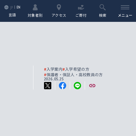
EN
JP
言語
対象者別
アクセス
ご寄付
検索
メニュー
#
入学案内
#
入学希望の方
#
保護者・保証人・高校教員の方
2026.05.25
し