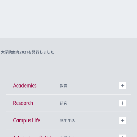
、大学院案内2027を発行しました
Academics
教育
Research
学部
研究
Campus Life
興味から学科を探す
研究所 等
神学部
学生生活