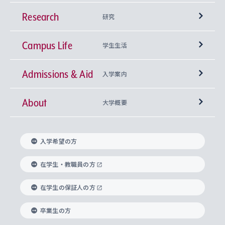
Research
学部
研究
Campus Life
興味から学科を探す
研究所 等
神学部
学生生活
Admissions & Aid
上智大学の全学共通教育
Sophia Open Research Weeks (SORW)
学期区分と授業時間割
文学部
キリスト教文化研究所
入学案内
About
上智大学の語学教育
産官学連携
課外活動
上智大学で取得できる学位
総合人間科学部
中世思想研究所
基盤教育センター
大学概要
上智大学のアドミッション・ポリシー（入学者受
法学部
上智大学のグローバル教育
知的財産
グローバルな学びのコミュニティ
理事長・学長メッセージ
イベロアメリカ研究所
キリスト教人間学
言語教育研究センター
課外教育プログラム
入れの方針）
入学希望の方
経済学部
国際言語情報研究所
学びのサポート
研究支援制度
学生の相談窓口
上智大学の精神
身体知
ボランティア活動
グローバル教育センター
学長・副学長紹介
科目等履修生
在学生・教職員の方
外国語学部
グローバル・コンサーン研究所
思考と表現
大学院
研究活動に関する法令・研究費の使用について
キャリア形成サポート
グローバルエンゲージメント
在学生の保証人の方
上智大学で学ぶ
重点領域研究・自由課題研究
心身の健康相談
上智大学の理念
研究生・外国人特別研究生・国費留学生
卒業生の方
総合グローバル学部
比較文化研究所
データサイエンス
助産学専攻科
住まいのサポート
上智大学公式ソーシャルメディア
海外で学ぶ
ハラスメント防止の取り組み
上智大学の沿革
神学研究科
キャリア形成支援プログラム
上智大学を訪れた世界の知性
交換留学生(海外大学から上智大学で学ぶ)