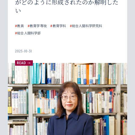
がどのように形成されたのか解明した
い
#
教員
#
教育学専攻
#
教育学科
#
総合人間科学研究科
#
総合人間科学部
2025-10-31
READ