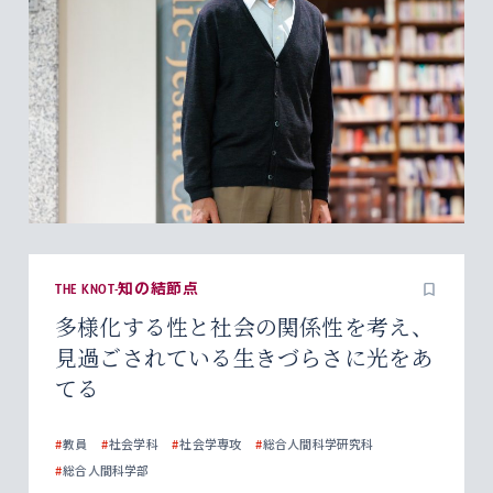
THE KNOT-知の結節点
多様化する性と社会の関係性を考え、
見過ごされている生きづらさに光をあ
てる
#
教員
#
社会学科
#
社会学専攻
#
総合人間科学研究科
#
総合人間科学部