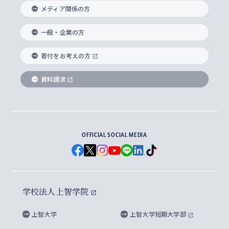
メディア関係の方
国際教養学部
ヨーロッパ研究所
生涯学習
学校法人上智学院について
障がいのある学生への支援
ソフィア・アーカイブズ
文学研究科
国際派・留学経験者 キャリア支援
グローバル・キャンパス
ノンディグリー生
一般・企業の方
理工学部
アジア文化研究所
上智大学とカトリック
数字で見る上智大学
実践宗教学研究科
就職（内定先）・進路統計
国連Weeks・アフリカWeeks
Sophia Short-term Program受講生
寄付をお考えの方
SPSF（Sophia Program for Sustainable
アメリカ・カナダ研究所
総合人間科学研究科
企業の採用ご担当者様へのご案内
ダイバーシティ＆サステナビリティへの取り組み
上智大学のネットワーク
資料請求
学費・奨学金
Futures） – 持続可能な未来を考える６学科連携
英語コース –
地球環境研究所
法学研究科（法科大学院含む）
卒業生へのご案内
上智大学の出版物
卒業生とのネットワーク
学部入学前に出願する奨学金
上智大学のビジュアル・アイデンティティ
メディア・ジャーナリズム研究所
経済学研究科
OFFICIAL SOCIAL MEDIA
父母・保証人とのネットワーク
上智大学大学案内・大学院案内
学部在学中に出願する奨学金
と校歌
イスラーム地域研究所
言語科学研究科
地域とのネットワーク
広報誌 Vox Sophia
上智大学への取材・キャンパスでの撮影について
国による高等教育の修学支援新制度
上智大学ビジュアル・アイデンティティ
水稀少社会研究センター
学校法人上智学院
グローバル・スタディーズ研究科
学外とのネットワーク
英文広報誌 SOPHIA magazine
大学院生対象の奨学金
上智大学の公開情報
公式キャラクター「ソフィアンくん」
上智大学
上智大学短期大学部
先進機械・構造材料イノベーションセンター
理工学研究科
上智大学出版SUPの出版物
海外留学する際の費用と奨学金
キャンパス案内
上智大学校歌 ・上智大学学生歌