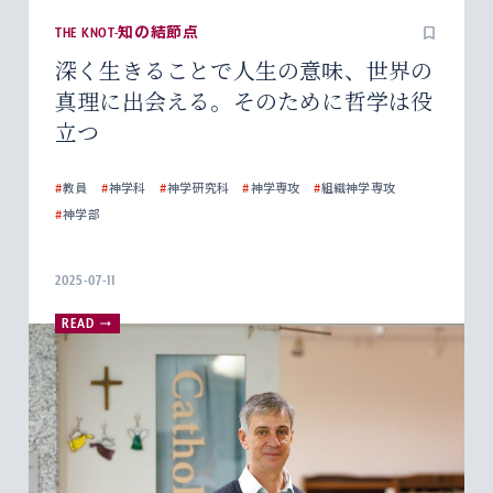
THE KNOT-知の結節点
深く生きることで人生の意味、世界の
真理に出会える。そのために哲学は役
立つ
#
教員
#
神学科
#
神学研究科
#
神学専攻
#
組織神学専攻
#
神学部
2025-07-11
READ