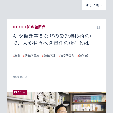
新しい順
THE KNOT-知の結節点
AIや仮想空間などの最先端技術の中
で、人が負うべき責任の所在とは
#
教員
#
法律学専攻
#
法律学科
#
法学研究科
#
法学部
2026-02-12
READ