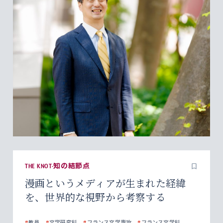
THE KNOT-知の結節点
漫画というメディアが生まれた経緯
を、世界的な視野から考察する
#
教員
#
文学研究科
#
フランス文学専攻
#
フランス文学科