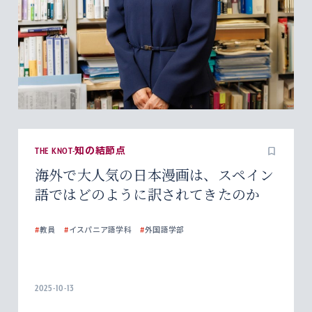
THE KNOT-知の結節点
海外で大人気の日本漫画は、スペイン
語ではどのように訳されてきたのか
#
教員
#
イスパニア語学科
#
外国語学部
2025-10-13