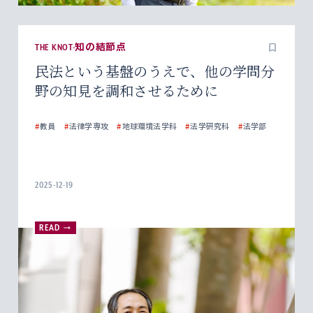
THE KNOT-知の結節点
民法という基盤のうえで、他の学問分
野の知見を調和させるために
#
教員
#
法律学専攻
#
地球環境法学科
#
法学研究科
#
法学部
2025-12-19
READ