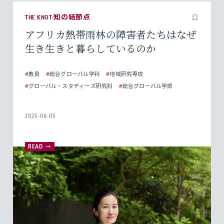
THE KNOT-知の結節点
アフリカ熱帯雨林の障害者たちはなぜ
生き生きと暮らしているのか
#
教員
#
総合グローバル学科
#
地域研究専攻
#
グローバル・スタディーズ研究科
#
総合グローバル学部
2025-08-05
READ