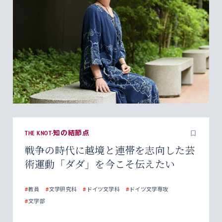
THE KNOT-知の結節点
戦争の時代に越境と連帯を志向した芸
術運動「ダダ」を今こそ伝えたい
#
教員
#
文学研究科
#
ドイツ文学科
#
ドイツ文学専攻
#
文学部