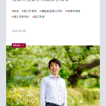
#
教員
#
理工学専攻
#
機能創造理工学科
#
物理学領域
#
理工学研究科
#
理工学部
2026-01-08
READ