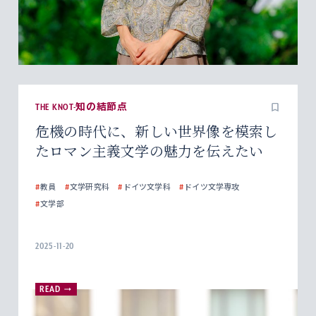
THE KNOT-知の結節点
危機の時代に、新しい世界像を模索し
たロマン主義文学の魅力を伝えたい
#
教員
#
文学研究科
#
ドイツ文学科
#
ドイツ文学専攻
#
文学部
2025-11-20
READ