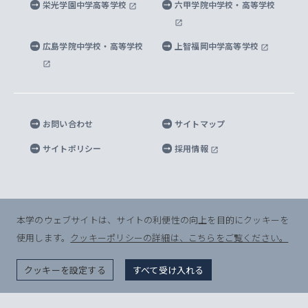
上智大学の教育研究活動等の情報公表
栄光学園中学高等学校
六甲学院中学校・高等学校
マイクロ波サイエンス研究センター
地球環境学研究科
SOPHIA U Viewbook（英文大学案内）
家計急変者・被災学生への経済援助
海外拠点
内部質保証と自己点検・評価
四谷キャンパス 施設紹介
広島学院中学校・高等学校
上智福岡中学高等学校
アイランド・サステナビリティ研究所
応用データサイエンス学位プログラム
SOPHIA未来募金によるサポート
上智大学名誉教授
秦野キャンパス内施設
人間の安全保障研究所
教職協働の取り組み
キャンパスへのアクセス
お問い合わせ
サイトマップ
キリシタン文庫
サイトポリシー
採用情報
プライバシーポリシー
モニュメンタ・ニポニカ
For Others, With Others
半導体研究所
本学のウェブサイトは、サイトの利便性の向上を目的にクッキーを
使用します。
クッキーポリシーの詳細は、こちらをご覧ください。
グリーフケア研究所
© Sophia University. All Rights Reserved.
クッキーを設定する
すべて受け入れる
生命倫理研究所