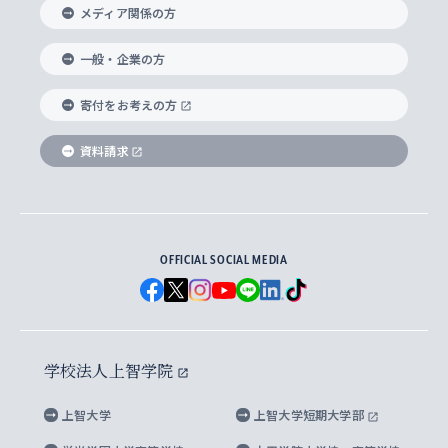
メディア関係の方
国際教養学部
ヨーロッパ研究所
生涯学習
学校法人上智学院について
障がいのある学生への支援
ソフィア・アーカイブズ
文学研究科
国際派・留学経験者 キャリア支援
グローバル・キャンパス
ノンディグリー生
一般・企業の方
理工学部
アジア文化研究所
上智大学とカトリック
数字で見る上智大学
実践宗教学研究科
就職（内定先）・進路統計
国連Weeks・アフリカWeeks
Sophia Short-term Program受講生
寄付をお考えの方
SPSF（Sophia Program for Sustainable
アメリカ・カナダ研究所
総合人間科学研究科
企業の採用ご担当者様へのご案内
ダイバーシティ＆サステナビリティへの取り組み
上智大学のネットワーク
資料請求
学費・奨学金
Futures） – 持続可能な未来を考える６学科連携
英語コース –
地球環境研究所
法学研究科（法科大学院含む）
卒業生へのご案内
上智大学の出版物
卒業生とのネットワーク
学部入学前に出願する奨学金
上智大学のビジュアル・アイデンティティ
メディア・ジャーナリズム研究所
経済学研究科
OFFICIAL SOCIAL MEDIA
父母・保証人とのネットワーク
上智大学大学案内・大学院案内
学部在学中に出願する奨学金
と校歌
イスラーム地域研究所
言語科学研究科
地域とのネットワーク
広報誌 Vox Sophia
上智大学への取材・キャンパスでの撮影について
国による高等教育の修学支援新制度
上智大学ビジュアル・アイデンティティ
水稀少社会研究センター
学校法人上智学院
グローバル・スタディーズ研究科
学外とのネットワーク
英文広報誌 SOPHIA magazine
大学院生対象の奨学金
上智大学の公開情報
公式キャラクター「ソフィアンくん」
上智大学
上智大学短期大学部
先進機械・構造材料イノベーションセンター
理工学研究科
上智大学出版SUPの出版物
海外留学する際の費用と奨学金
キャンパス案内
上智大学校歌 ・上智大学学生歌
上智大学の教育研究活動等の情報公表