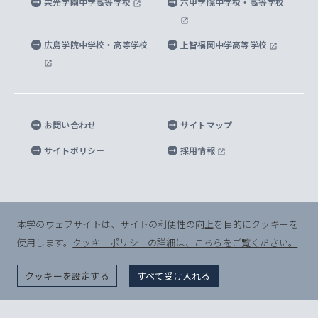
栄光学園中学高等学校
六甲学院中学校・高等学校
マイクロ波サイエンス研究センター
地球環境学研究科
SOPHIA U Viewbook（英文大学案内）
家計急変者・被災学生への経済援助
海外拠点
内部質保証と自己点検・評価
四谷キャンパス 施設紹介
広島学院中学校・高等学校
上智福岡中学高等学校
アイランド・サステナビリティ研究所
応用データサイエンス学位プログラム
SOPHIA未来募金によるサポート
上智大学名誉教授
秦野キャンパス内施設
人間の安全保障研究所
教職協働の取り組み
キャンパスへのアクセス
お問い合わせ
サイトマップ
キリシタン文庫
サイトポリシー
採用情報
プライバシーポリシー
モニュメンタ・ニポニカ
For Others, With Others
半導体研究所
本学のウェブサイトは、サイトの利便性の向上を目的にクッキーを
使用します。
クッキーポリシーの詳細は、こちらをご覧ください。
グリーフケア研究所
© Sophia University. All Rights Reserved.
クッキーを設定する
すべて受け入れる
生命倫理研究所