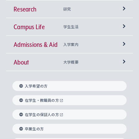
Research
学部
研究
Campus Life
興味から学科を探す
研究所 等
神学部
学生生活
Admissions & Aid
上智大学の全学共通教育
Sophia Open Research Weeks (SORW)
学期区分と授業時間割
文学部
キリスト教文化研究所
入学案内
About
上智大学の語学教育
産官学連携
課外活動
上智大学で取得できる学位
総合人間科学部
中世思想研究所
基盤教育センター
大学概要
上智大学のアドミッション・ポリシー（入学者受
法学部
上智大学のグローバル教育
知的財産
グローバルな学びのコミュニティ
理事長・学長メッセージ
イベロアメリカ研究所
キリスト教人間学
言語教育研究センター
課外教育プログラム
入れの方針）
入学希望の方
経済学部
国際言語情報研究所
学びのサポート
研究支援制度
学生の相談窓口
上智大学の精神
身体知
ボランティア活動
グローバル教育センター
学長・副学長紹介
科目等履修生
在学生・教職員の方
外国語学部
グローバル・コンサーン研究所
思考と表現
大学院
研究活動に関する法令・研究費の使用について
キャリア形成サポート
グローバルエンゲージメント
在学生の保証人の方
上智大学で学ぶ
重点領域研究・自由課題研究
心身の健康相談
上智大学の理念
研究生・外国人特別研究生・国費留学生
卒業生の方
総合グローバル学部
比較文化研究所
データサイエンス
助産学専攻科
住まいのサポート
上智大学公式ソーシャルメディア
海外で学ぶ
ハラスメント防止の取り組み
上智大学の沿革
神学研究科
キャリア形成支援プログラム
上智大学を訪れた世界の知性
交換留学生(海外大学から上智大学で学ぶ)