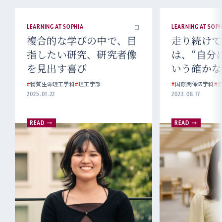
LEARNING AT SOPHIA
LEARNING AT SOPH
複合的な学びの中で、目
走り続けて
指したい研究、研究者像
は、“自分
を見出す喜び
いう確かな
#
物質生命理工学科
#
理工学部
#
国際関係法学科
#
2025.01.22
2023.08.17
READ
READ