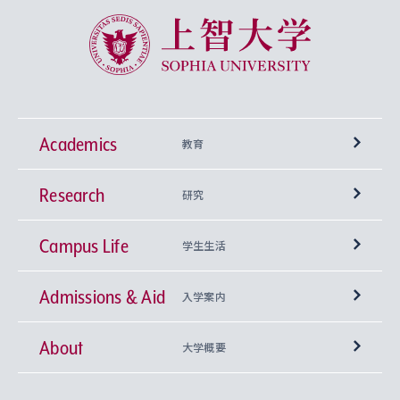
上智大学 Sophia University
Academics
教育
Research
学部
研究
Campus Life
興味から学科を探す
研究所 等
神学部
学生生活
Admissions & Aid
上智大学の全学共通教育
Sophia Open Research Weeks (SORW)
学期区分と授業時間割
文学部
キリスト教文化研究所
入学案内
About
上智大学の語学教育
産官学連携
課外活動
上智大学で取得できる学位
総合人間科学部
中世思想研究所
基盤教育センター
大学概要
上智大学のアドミッション・ポリシー（入学者受
法学部
上智大学のグローバル教育
知的財産
グローバルな学びのコミュニティ
理事長・学長メッセージ
イベロアメリカ研究所
キリスト教人間学
言語教育研究センター
課外教育プログラム