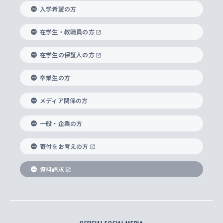
入れの方針）
入学希望の方
経済学部
国際言語情報研究所
学びのサポート
研究支援制度
学生の相談窓口
上智大学の精神
身体知
ボランティア活動
グローバル教育センター
学長・副学長紹介
科目等履修生
在学生・教職員の方
外国語学部
グローバル・コンサーン研究所
思考と表現
大学院
研究活動に関する法令・研究費の使用について
キャリア形成サポート
グローバルエンゲージメント
在学生の保証人の方
上智大学で学ぶ
重点領域研究・自由課題研究
心身の健康相談
上智大学の理念
研究生・外国人特別研究生・国費留学生
卒業生の方
総合グローバル学部
比較文化研究所
データサイエンス
助産学専攻科
住まいのサポート
上智大学公式ソーシャルメディア
海外で学ぶ
ハラスメント防止の取り組み
上智大学の沿革
神学研究科
キャリア形成支援プログラム
上智大学を訪れた世界の知性
交換留学生(海外大学から上智大学で学ぶ)
メディア関係の方
国際教養学部
ヨーロッパ研究所
生涯学習
学校法人上智学院について
障がいのある学生への支援
ソフィア・アーカイブズ
文学研究科
国際派・留学経験者 キャリア支援
グローバル・キャンパス
ノンディグリー生
一般・企業の方
理工学部
アジア文化研究所
上智大学とカトリック
数字で見る上智大学
実践宗教学研究科
就職（内定先）・進路統計
国連Weeks・アフリカWeeks
Sophia Short-term Program受講生
寄付をお考えの方
SPSF（Sophia Program for Sustainable
アメリカ・カナダ研究所
総合人間科学研究科
企業の採用ご担当者様へのご案内
ダイバーシティ＆サステナビリティへの取り組み
上智大学のネットワーク
資料請求
学費・奨学金
Futures） – 持続可能な未来を考える６学科連携
英語コース –
地球環境研究所
法学研究科（法科大学院含む）
卒業生へのご案内
上智大学の出版物
卒業生とのネットワーク
学部入学前に出願する奨学金
上智大学のビジュアル・アイデンティティ
メディア・ジャーナリズム研究所