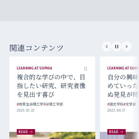
関連コンテンツ
LEARNING AT SOPHIA
LEARNING AT SOPH
複合的な学びの中で、目
自分の興味
指したい研究、研究者像
めていった
を見出す喜び
ぬ発見が待
#
物質生命理工学科
#
理工学部
#
国文学科
#
文学部
2025.01.22
2023.04.17
READ
READ