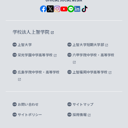
経済学研究科
OFFICIAL SOCIAL MEDIA
父母・保証人とのネットワーク
上智大学大学案内・大学院案内
学部在学中に出願する奨学金
と校歌
イスラーム地域研究所
言語科学研究科
地域とのネットワーク
広報誌 Vox Sophia
上智大学への取材・キャンパスでの撮影について
国による高等教育の修学支援新制度
上智大学ビジュアル・アイデンティティ
水稀少社会研究センター
学校法人上智学院
グローバル・スタディーズ研究科
学外とのネットワーク
英文広報誌 SOPHIA magazine
大学院生対象の奨学金
上智大学の公開情報
公式キャラクター「ソフィアンくん」
上智大学
上智大学短期大学部
先進機械・構造材料イノベーションセンター
理工学研究科
上智大学出版SUPの出版物
海外留学する際の費用と奨学金
キャンパス案内
上智大学校歌 ・上智大学学生歌
上智大学の教育研究活動等の情報公表
栄光学園中学高等学校
六甲学院中学校・高等学校
マイクロ波サイエンス研究センター
地球環境学研究科
SOPHIA U Viewbook（英文大学案内）
家計急変者・被災学生への経済援助
海外拠点
内部質保証と自己点検・評価
四谷キャンパス 施設紹介
広島学院中学校・高等学校
上智福岡中学高等学校
アイランド・サステナビリティ研究所
応用データサイエンス学位プログラム
SOPHIA未来募金によるサポート
上智大学名誉教授
秦野キャンパス内施設
人間の安全保障研究所
教職協働の取り組み
キャンパスへのアクセス
お問い合わせ
サイトマップ
キリシタン文庫
サイトポリシー
採用情報
プライバシーポリシー
モニュメンタ・ニポニカ