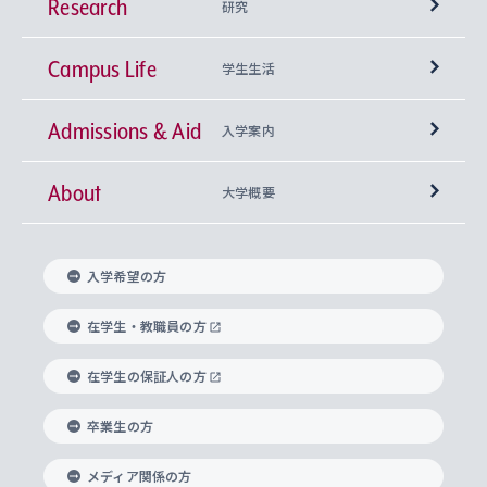
Research
学部
研究
Campus Life
興味から学科を探す
研究所 等
神学部
学生生活
Admissions & Aid
上智大学の全学共通教育
Sophia Open Research Weeks (SORW)
学期区分と授業時間割
文学部
キリスト教文化研究所
入学案内
About
上智大学の語学教育
産官学連携
課外活動
上智大学で取得できる学位
総合人間科学部
中世思想研究所
基盤教育センター
大学概要
上智大学のアドミッション・ポリシー（入学者受
法学部
上智大学のグローバル教育
知的財産
グローバルな学びのコミュニティ
理事長・学長メッセージ
イベロアメリカ研究所
キリスト教人間学
言語教育研究センター
課外教育プログラム
入れの方針）
入学希望の方
経済学部
国際言語情報研究所
学びのサポート
研究支援制度
学生の相談窓口
上智大学の精神
身体知
ボランティア活動
グローバル教育センター
学長・副学長紹介
科目等履修生
在学生・教職員の方
外国語学部
グローバル・コンサーン研究所
思考と表現
大学院
研究活動に関する法令・研究費の使用について
キャリア形成サポート
グローバルエンゲージメント
在学生の保証人の方
上智大学で学ぶ
重点領域研究・自由課題研究
心身の健康相談
上智大学の理念
研究生・外国人特別研究生・国費留学生
卒業生の方
総合グローバル学部
比較文化研究所
データサイエンス
助産学専攻科
住まいのサポート
上智大学公式ソーシャルメディア
海外で学ぶ
ハラスメント防止の取り組み
上智大学の沿革
神学研究科
キャリア形成支援プログラム
上智大学を訪れた世界の知性
交換留学生(海外大学から上智大学で学ぶ)
メディア関係の方