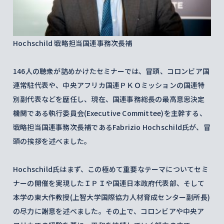
Hochschild 戦略担当国連事務次長補
146人の聴衆が詰めかけたセミナーでは、冒頭、コロンビア国
連常駐代表や、中央アフリカ国連ＰＫＯミッションの国連特
別副代表などを歴任し、現在、国連事務総長の最高意思決定
機関である執行委員会(Executive Committee)を主幹する、
戦略担当国連事務次長補であるFabrizio Hochschild氏が、冒
頭の挨拶を述べました。
Hochschild氏はまず、この極めて重要なテーマについてセミ
ナーの開催を実現したＩＰＩや国連日本政府代表部、そして
本学の東大作教授(上智大学国際協力人材育成センター副所長)
の尽力に謝意を述べました。その上で、コロンビアや中央ア