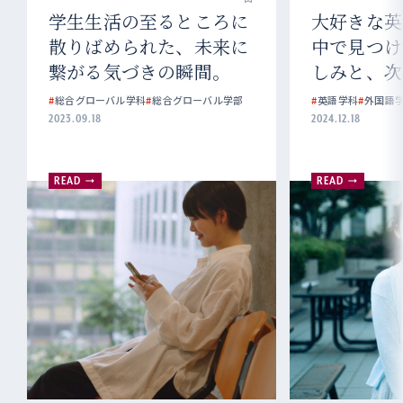
学生生活の至るところに
大好きな英
散りばめられた、未来に
中で見つけ
繋がる気づきの瞬間。
しみと、次
#
総合グローバル学科
#
総合グローバル学部
#
英語学科
#
外国語
2023.09.18
2024.12.18
READ
READ