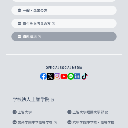
国際教養学部
ヨーロッパ研究所
生涯学習
学校法人上智学院について
障がいのある学生への支援
ソフィア・アーカイブズ
文学研究科
国際派・留学経験者 キャリア支援
グローバル・キャンパス
ノンディグリー生
一般・企業の方
理工学部
アジア文化研究所
上智大学とカトリック
数字で見る上智大学
実践宗教学研究科
就職（内定先）・進路統計
国連Weeks・アフリカWeeks
Sophia Short-term Program受講生
寄付をお考えの方
SPSF（Sophia Program for Sustainable
アメリカ・カナダ研究所
総合人間科学研究科
企業の採用ご担当者様へのご案内
ダイバーシティ＆サステナビリティへの取り組み
上智大学のネットワーク
資料請求
学費・奨学金
Futures） – 持続可能な未来を考える６学科連携
英語コース –
地球環境研究所
法学研究科（法科大学院含む）
卒業生へのご案内
上智大学の出版物
卒業生とのネットワーク
学部入学前に出願する奨学金
上智大学のビジュアル・アイデンティティ
メディア・ジャーナリズム研究所
経済学研究科
OFFICIAL SOCIAL MEDIA
父母・保証人とのネットワーク
上智大学大学案内・大学院案内
学部在学中に出願する奨学金
と校歌
イスラーム地域研究所
言語科学研究科
地域とのネットワーク
広報誌 Vox Sophia
上智大学への取材・キャンパスでの撮影について
国による高等教育の修学支援新制度
上智大学ビジュアル・アイデンティティ
水稀少社会研究センター
学校法人上智学院
グローバル・スタディーズ研究科
学外とのネットワーク
英文広報誌 SOPHIA magazine
大学院生対象の奨学金
上智大学の公開情報
公式キャラクター「ソフィアンくん」
上智大学
上智大学短期大学部
先進機械・構造材料イノベーションセンター
理工学研究科
上智大学出版SUPの出版物
海外留学する際の費用と奨学金
キャンパス案内
上智大学校歌 ・上智大学学生歌
上智大学の教育研究活動等の情報公表
栄光学園中学高等学校
六甲学院中学校・高等学校