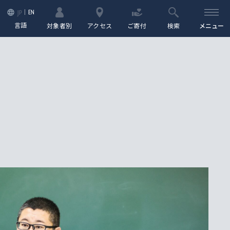
EN
JP
言語
対象者別
アクセス
ご寄付
検索
メニュー