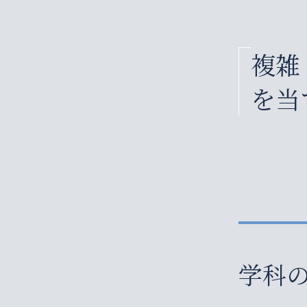
複雑
を当
学科