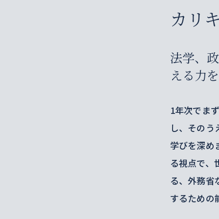
カリ
法学、
える力
1年次でま
し、そのう
学びを深め
る視点で、
る、外務省
するための