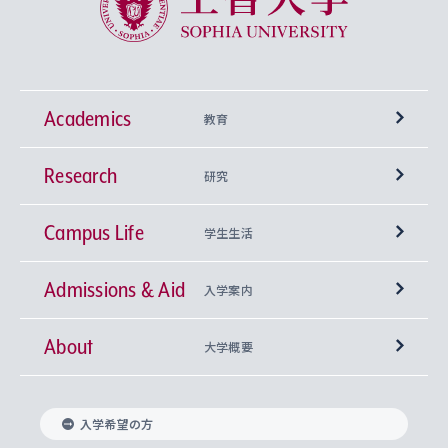
Academics
教育
Research
学部
研究
Campus Life
興味から学科を探す
研究所 等
神学部
学生生活
Admissions & Aid
上智大学の全学共通教育
Sophia Open Research Weeks (SORW)
学期区分と授業時間割
文学部
キリスト教文化研究所
入学案内
About
上智大学の語学教育
産官学連携
課外活動
上智大学で取得できる学位
総合人間科学部
中世思想研究所
基盤教育センター
大学概要
上智大学のアドミッション・ポリシー（入学者受
法学部
上智大学のグローバル教育
知的財産
グローバルな学びのコミュニティ
理事長・学長メッセージ
イベロアメリカ研究所
キリスト教人間学
言語教育研究センター
課外教育プログラム
入れの方針）
入学希望の方