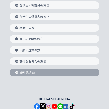
経済学部
国際言語情報研究所
学びのサポート
研究支援制度
学生の相談窓口
上智大学の精神
身体知
ボランティア活動
グローバル教育センター
学長・副学長紹介
科目等履修生
在学生・教職員の方
外国語学部
グローバル・コンサーン研究所
思考と表現
大学院
研究活動に関する法令・研究費の使用について
キャリア形成サポート
グローバルエンゲージメント
在学生の保証人の方
上智大学で学ぶ
重点領域研究・自由課題研究
心身の健康相談
上智大学の理念
研究生・外国人特別研究生・国費留学生
卒業生の方
総合グローバル学部
比較文化研究所
データサイエンス
助産学専攻科
住まいのサポート
上智大学公式ソーシャルメディア
海外で学ぶ
ハラスメント防止の取り組み
上智大学の沿革
神学研究科
キャリア形成支援プログラム
上智大学を訪れた世界の知性
交換留学生(海外大学から上智大学で学ぶ)
メディア関係の方
国際教養学部
ヨーロッパ研究所
生涯学習
学校法人上智学院について
障がいのある学生への支援
ソフィア・アーカイブズ
文学研究科
国際派・留学経験者 キャリア支援
グローバル・キャンパス
ノンディグリー生
一般・企業の方
理工学部
アジア文化研究所
上智大学とカトリック
数字で見る上智大学
実践宗教学研究科
就職（内定先）・進路統計
国連Weeks・アフリカWeeks
Sophia Short-term Program受講生
寄付をお考えの方
SPSF（Sophia Program for Sustainable
アメリカ・カナダ研究所
総合人間科学研究科
企業の採用ご担当者様へのご案内
ダイバーシティ＆サステナビリティへの取り組み
上智大学のネットワーク
資料請求
学費・奨学金
Futures） – 持続可能な未来を考える６学科連携
英語コース –
地球環境研究所
法学研究科（法科大学院含む）
卒業生へのご案内
上智大学の出版物
卒業生とのネットワーク
学部入学前に出願する奨学金
上智大学のビジュアル・アイデンティティ
メディア・ジャーナリズム研究所
経済学研究科
OFFICIAL SOCIAL MEDIA
父母・保証人とのネットワーク
上智大学大学案内・大学院案内
学部在学中に出願する奨学金
と校歌