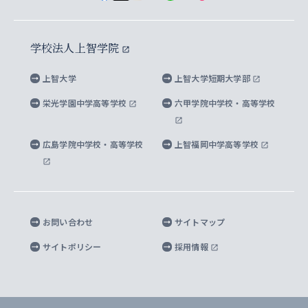
イスラーム地域研究所
言語科学研究科
地域とのネットワーク
広報誌 Vox Sophia
上智大学への取材・キャンパスでの撮影について
国による高等教育の修学支援新制度
上智大学ビジュアル・アイデンティティ
水稀少社会研究センター
学校法人上智学院
グローバル・スタディーズ研究科
学外とのネットワーク
英文広報誌 SOPHIA magazine
大学院生対象の奨学金
上智大学の公開情報
公式キャラクター「ソフィアンくん」
上智大学
上智大学短期大学部
先進機械・構造材料イノベーションセンター
理工学研究科
上智大学出版SUPの出版物
海外留学する際の費用と奨学金
キャンパス案内
上智大学校歌 ・上智大学学生歌
上智大学の教育研究活動等の情報公表
栄光学園中学高等学校
六甲学院中学校・高等学校
マイクロ波サイエンス研究センター
地球環境学研究科
SOPHIA U Viewbook（英文大学案内）
家計急変者・被災学生への経済援助
海外拠点
内部質保証と自己点検・評価
四谷キャンパス 施設紹介
広島学院中学校・高等学校
上智福岡中学高等学校
アイランド・サステナビリティ研究所
応用データサイエンス学位プログラム
SOPHIA未来募金によるサポート
上智大学名誉教授
秦野キャンパス内施設
人間の安全保障研究所
教職協働の取り組み
キャンパスへのアクセス
お問い合わせ
サイトマップ
キリシタン文庫
サイトポリシー
採用情報
プライバシーポリシー
モニュメンタ・ニポニカ