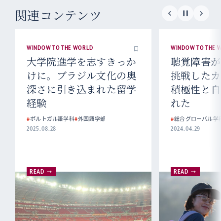
関連コンテンツ
WINDOW TO THE WORLD
WINDOW TO THE 
大学院進学を志すきっか
聴覚障害が
けに。ブラジル文化の奥
挑戦したカ
深さに引き込まれた留学
積極性と自
経験
れた
#
ポルトガル語学科
#
外国語学部
#
総合グローバル学
2025.08.28
2024.04.29
READ
READ