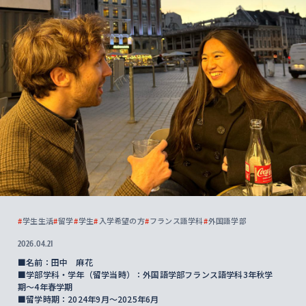
#
学生生活
#
留学
#
学生
#
入学希望の方
#
フランス語学科
#
外国語学部
2026.04.21
■名前：田中 麻花
■学部学科・学年（留学当時）：外国語学部フランス語学科3年秋学
期〜4年春学期
■留学時期：2024年9月～2025年6月