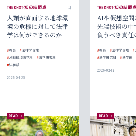
THE KNOT-知の結節点
THE KNOT-知の結節
人類が直面する地球環
AIや仮想空
境の危機に対して法律
先端技術の中
学は何ができるのか
負うべき責任
は
#
教員
#
法律学専攻
#
教員
#
法律学専攻
#
#
地球環境法学科
#
法学研究科
#
法学研究科
#
法学部
#
法学部
2026-02-12
2026-04-23
READ
READ