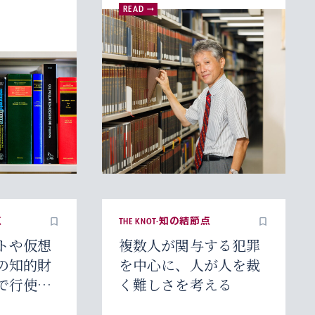
READ
点
THE KNOT-知の結節点
トや仮想
複数人が関与する犯罪
の知的財
を中心に、人が人を裁
で行使で
く難しさを考える