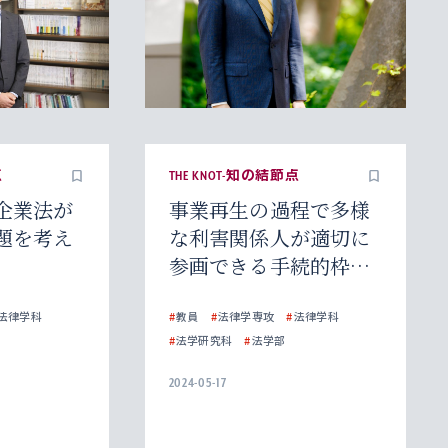
点
THE KNOT-知の結節点
企業法が
事業再生の過程で多様
題を考え
な利害関係人が適切に
参画できる手続的枠組
みを探る
法律学科
#
教員
#
法律学専攻
#
法律学科
#
法学研究科
#
法学部
2024-05-17