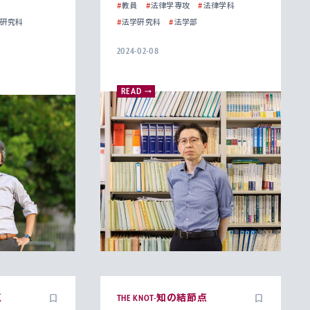
#
教員
#
法律学専攻
#
法律学科
研究科
#
法学研究科
#
法学部
2024-02-08
READ
点
THE KNOT-知の結節点