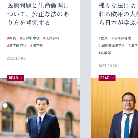
医療問題と生命倫理に
様々な法によ
ついて、公正な法のあ
れる欧州の人
り方を考究する
ら日本が学ぶ
#
教員
#
法律学専攻
#
法律学科
#
教員
#
法律学専攻
#
法学研究科
#
法学部
#
国際関係法学科
#
法学
#
法学部
2023-10-06
2023-09-28
READ
READ