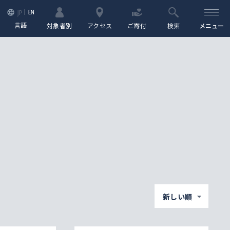
EN
JP
言語
対象者別
アクセス
ご寄付
検索
メニュー
新しい順