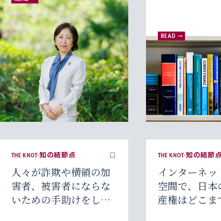
READ
THE KNOT-知の結節点
THE KNOT-知の結節
人々が詐欺や横領の加
インターネッ
害者、被害者にならな
空間で、日本
いための手助けをした
産権はどこま
い
きるのか