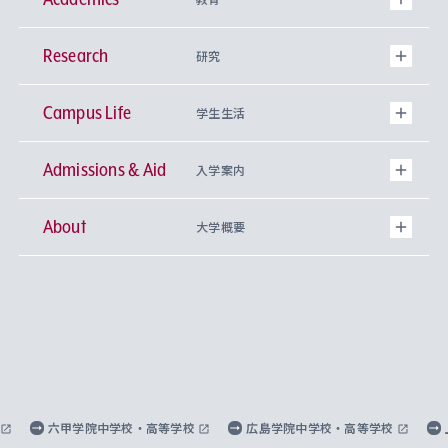
Research
学部
研究
Campus Life
興味から学科を探す
研究所 等
神学部
学生生活
Admissions & Aid
上智大学の全学共通教育
Sophia Open Research Weeks (SORW)
学期区分と授業時間割
文学部
キリスト教文化研究所
入学案内
About
上智大学の語学教育
産官学連携
課外活動
上智大学で取得できる学位
総合人間科学部
中世思想研究所
基盤教育センター
大学概要
上智大学のアドミッション・ポリシー（入学者受
法学部
上智大学のグローバル教育
知的財産
グローバルな学びのコミュニティ
理事長・学長メッセージ
イベロアメリカ研究所
キリスト教人間学
言語教育研究センター
課外教育プログラム
入れの方針）
経済学部
国際言語情報研究所
学びのサポート
研究支援制度
学生の相談窓口
上智大学の精神
身体知
ボランティア活動
グローバル教育センター
学長・副学長紹介
科目等履修生
外国語学部
グローバル・コンサーン研究所
思考と表現
大学院
研究活動に関する法令・研究費の使用について
キャリア形成サポート
グローバルエンゲージメント
上智大学で学ぶ
重点領域研究・自由課題研究
心身の健康相談
上智大学の理念
研究生・外国人特別研究生・国費留学生
六甲学院中学校・高等学校
広島学院中学校・高等学校