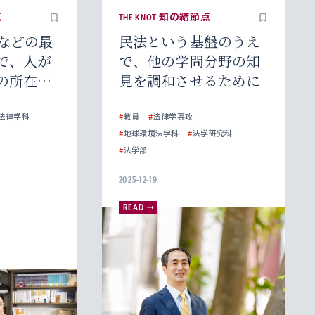
点
THE KNOT-知の結節点
間などの最
民法という基盤のうえ
で、人が
で、他の学問分野の知
の所在と
見を調和させるために
法律学科
#
教員
#
法律学専攻
#
地球環境法学科
#
法学研究科
#
法学部
2025-12-19
READ