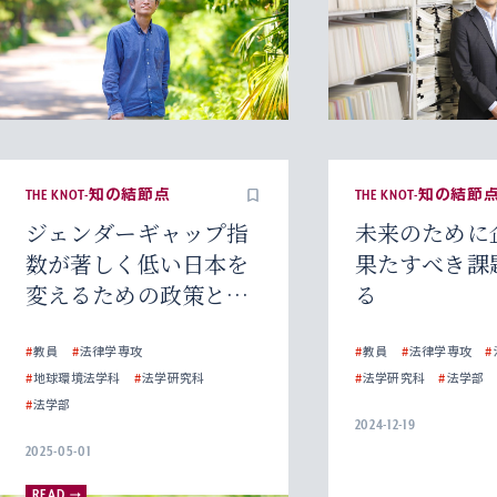
THE KNOT-知の結節点
THE KNOT-知の結節
ジェンダーギャップ指
未来のために
数が著しく低い日本を
果たすべき課
変えるための政策と
る
は？
#
教員
#
法律学専攻
#
教員
#
法律学専攻
#
#
地球環境法学科
#
法学研究科
#
法学研究科
#
法学部
#
法学部
2024-12-19
2025-05-01
READ