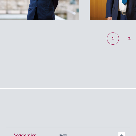
1
2
Academics
教育