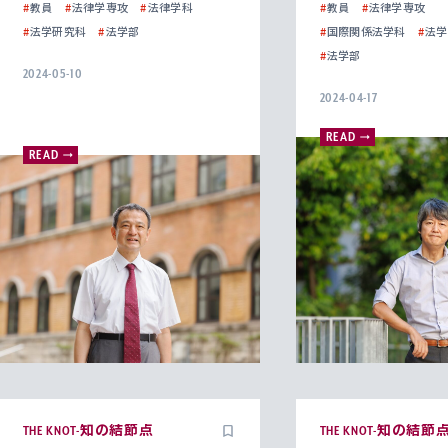
#
教員
#
法律学専攻
#
法律学科
#
教員
#
法律学専攻
#
法学研究科
#
法学部
#
国際関係法学科
#
法学
#
法学部
2024-05-10
2024-04-17
READ
READ
THE KNOT-知の結節点
THE KNOT-知の結節