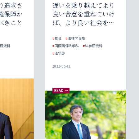
り追求さ
違いを乗り越えてより
権保障か
良い合意を重ねていけ
べきこと
ば、より良い社会を実
現できる
#
教員
#
法律学専攻
研究科
#
国際関係法学科
#
法学研究科
#
法学部
2023-05-12
READ