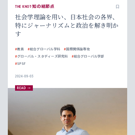
THE KNOT-知の結節点
社会学理論を用い、日本社会の各界、
特にジャーナリズムと政治を解き明か
す
#
教員
#
総合グローバル学科
#
国際関係論専攻
#
グローバル・スタディーズ研究科
#
総合グローバル学部
#
SPSF
2024-09-03
READ