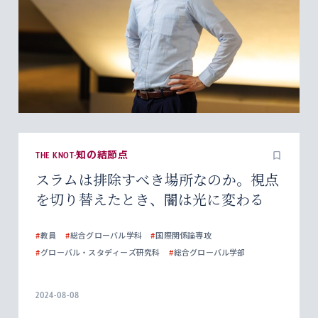
THE KNOT-知の結節点
スラムは排除すべき場所なのか。視点
を切り替えたとき、闇は光に変わる
#
教員
#
総合グローバル学科
#
国際関係論専攻
#
グローバル・スタディーズ研究科
#
総合グローバル学部
2024-08-08