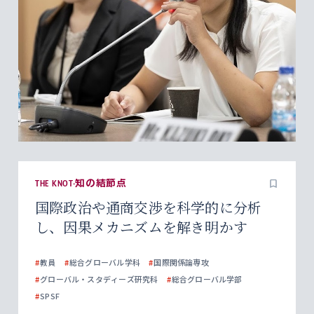
THE KNOT-知の結節点
国際政治や通商交渉を科学的に分析
し、因果メカニズムを解き明かす
#
教員
#
総合グローバル学科
#
国際関係論専攻
#
グローバル・スタディーズ研究科
#
総合グローバル学部
#
SPSF