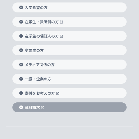
法学部
上智大学のグローバル教育
知的財産
グローバルな学びのコミュニティ
理事長・学長メッセージ
イベロアメリカ研究所
キリスト教人間学
言語教育研究センター
課外教育プログラム
入れの方針）
入学希望の方
経済学部
国際言語情報研究所
学びのサポート
研究支援制度
学生の相談窓口
上智大学の精神
身体知
ボランティア活動
グローバル教育センター
学長・副学長紹介
科目等履修生
在学生・教職員の方
外国語学部
グローバル・コンサーン研究所
思考と表現
大学院
研究活動に関する法令・研究費の使用について
キャリア形成サポート
グローバルエンゲージメント
在学生の保証人の方
上智大学で学ぶ
重点領域研究・自由課題研究
心身の健康相談
上智大学の理念
研究生・外国人特別研究生・国費留学生
卒業生の方
総合グローバル学部
比較文化研究所
データサイエンス
助産学専攻科
住まいのサポート
上智大学公式ソーシャルメディア
海外で学ぶ
ハラスメント防止の取り組み
上智大学の沿革
神学研究科
キャリア形成支援プログラム
上智大学を訪れた世界の知性
交換留学生(海外大学から上智大学で学ぶ)
メディア関係の方
国際教養学部
ヨーロッパ研究所
生涯学習
学校法人上智学院について
障がいのある学生への支援
ソフィア・アーカイブズ
文学研究科
国際派・留学経験者 キャリア支援
グローバル・キャンパス
ノンディグリー生
一般・企業の方
理工学部
アジア文化研究所
上智大学とカトリック
数字で見る上智大学
実践宗教学研究科
就職（内定先）・進路統計
国連Weeks・アフリカWeeks
Sophia Short-term Program受講生
寄付をお考えの方
SPSF（Sophia Program for Sustainable
アメリカ・カナダ研究所
総合人間科学研究科
企業の採用ご担当者様へのご案内
ダイバーシティ＆サステナビリティへの取り組み
上智大学のネットワーク
資料請求
学費・奨学金
Futures） – 持続可能な未来を考える６学科連携
英語コース –
地球環境研究所
法学研究科（法科大学院含む）
卒業生へのご案内
上智大学の出版物
卒業生とのネットワーク
学部入学前に出願する奨学金
上智大学のビジュアル・アイデンティティ