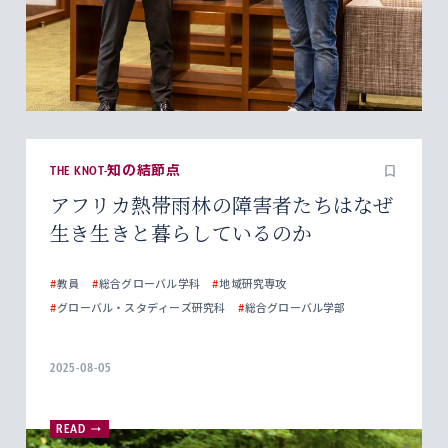
THE KNOT-知の結節点
アフリカ熱帯雨林の障害者たちはなぜ
生き生きと暮らしているのか
#
教員
#
総合グローバル学科
#
地域研究専攻
#
グローバル・スタディーズ研究科
#
総合グローバル学部
2025-08-05
READ