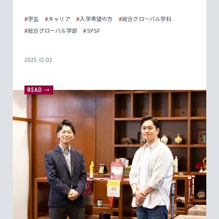
#
学生
#
キャリア
#
入学希望の方
#
総合グローバル学科
#
総合グローバル学部
#
SPSF
2025-12-02
READ