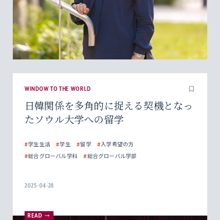
WINDOW TO THE WORLD
日韓関係を多角的に捉える契機となっ
たソウル大学への留学
#
学生生活
#
学生
#
留学
#
入学希望の方
#
総合グローバル学科
#
総合グローバル学部
2025-04-28
READ