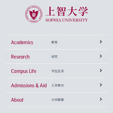
上智大学 Sophia University
Academics
教育
Research
学部
研究
Campus Life
興味から学科を探す
研究所 等
神学部
学生生活
Admissions & Aid
上智大学の全学共通教育
Sophia Open Research Weeks (SORW)
学期区分と授業時間割
文学部
キリスト教文化研究所
入学案内
About
上智大学の語学教育
産官学連携
課外活動
上智大学で取得できる学位
総合人間科学部
中世思想研究所
基盤教育センター
大学概要
上智大学のアドミッション・ポリシー（入学者受