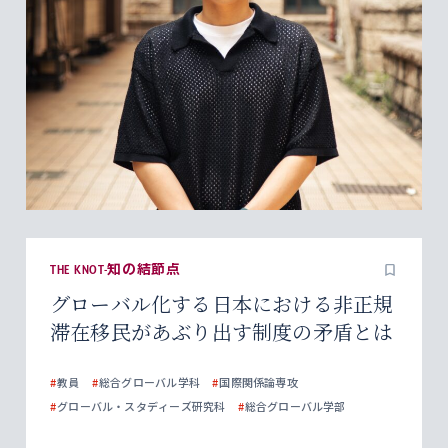
THE KNOT-知の結節点
グローバル化する日本における非正規
滞在移民があぶり出す制度の矛盾とは
#
教員
#
総合グローバル学科
#
国際関係論専攻
#
グローバル・スタディーズ研究科
#
総合グローバル学部