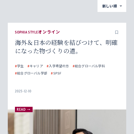
新しい順
SOPHIA STYLEオンライン
海外＆日本の経験を結びつけて、明確
になった物づくりの道。
#
学生
#
キャリア
#
入学希望の方
#
総合グローバル学科
#
総合グローバル学部
#
SPSF
2025-12-10
READ