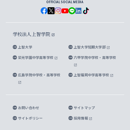
メディア・ジャーナリズム研究所
経済学研究科
OFFICIAL SOCIAL MEDIA
父母・保証人とのネットワーク
上智大学大学案内・大学院案内
学部在学中に出願する奨学金
と校歌
イスラーム地域研究所
言語科学研究科
地域とのネットワーク
広報誌 Vox Sophia
上智大学への取材・キャンパスでの撮影について
国による高等教育の修学支援新制度
上智大学ビジュアル・アイデンティティ
水稀少社会研究センター
学校法人上智学院
グローバル・スタディーズ研究科
学外とのネットワーク
英文広報誌 SOPHIA magazine
大学院生対象の奨学金
上智大学の公開情報
公式キャラクター「ソフィアンくん」
上智大学
上智大学短期大学部
先進機械・構造材料イノベーションセンター
理工学研究科
上智大学出版SUPの出版物
海外留学する際の費用と奨学金
キャンパス案内
上智大学校歌 ・上智大学学生歌
上智大学の教育研究活動等の情報公表
栄光学園中学高等学校
六甲学院中学校・高等学校
マイクロ波サイエンス研究センター
地球環境学研究科
SOPHIA U Viewbook（英文大学案内）
家計急変者・被災学生への経済援助
海外拠点
内部質保証と自己点検・評価
四谷キャンパス 施設紹介
広島学院中学校・高等学校
上智福岡中学高等学校
アイランド・サステナビリティ研究所
応用データサイエンス学位プログラム
SOPHIA未来募金によるサポート
上智大学名誉教授
秦野キャンパス内施設
人間の安全保障研究所
教職協働の取り組み
キャンパスへのアクセス
お問い合わせ
サイトマップ
キリシタン文庫
サイトポリシー
採用情報
プライバシーポリシー