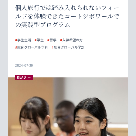
個人旅行では踏み入れられないフィー
ルドを体験できたコートジボワールで
の実践型プログラム
#
学生生活
#
学生
#
留学
#
入学希望の方
#
総合グローバル学科
#
総合グローバル学部
2024-07-29
READ