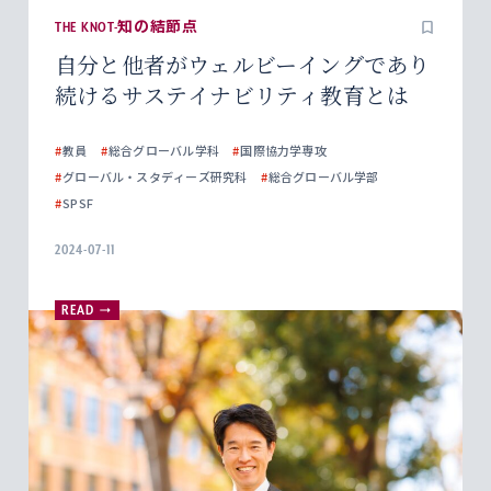
THE KNOT-知の結節点
自分と他者がウェルビーイングであり
続けるサステイナビリティ教育とは
#
教員
#
総合グローバル学科
#
国際協力学専攻
#
グローバル・スタディーズ研究科
#
総合グローバル学部
#
SPSF
2024-07-11
READ