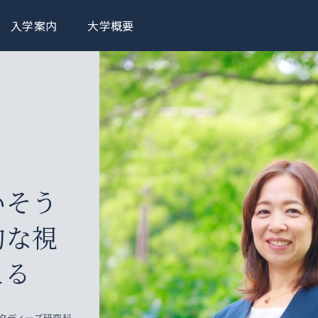
入学案内
大学概要
いそう
的な視
える
タディーズ研究科