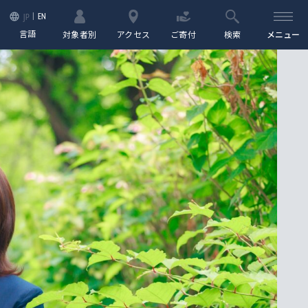
EN
JP
言語
対象者別
アクセス
ご寄付
検索
メニュー