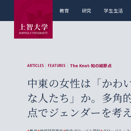
教育
研究
学生生活
The Knot-知の結節点
ARTICLES
FEATURES
中東の女性は「かわ
な人たち」か。多角
点でジェンダーを考
#
教員
#
地域研究専攻
#
総合グローバル学科
#
グローバル・ス