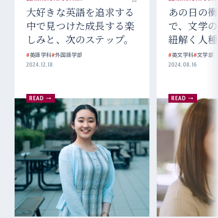
大好きな英語を追求する
あの日の衝
中で見つけた成長する楽
で、文学の
しみと、次のステップ。
紐解く人種
#
英語学科
#
外国語学部
#
英文学科
#
文学部
2024.12.18
2024.08.16
READ
READ