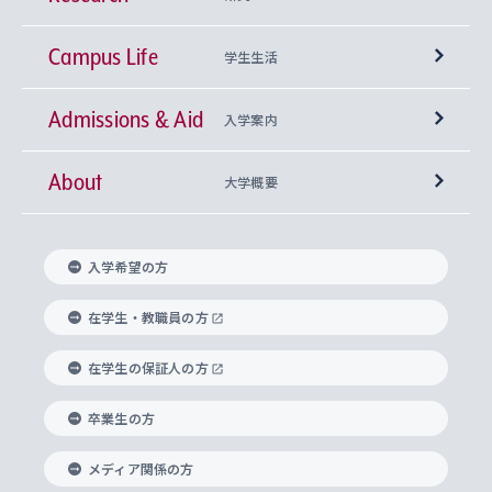
Campus Life
興味から学科を探す
研究所 等
神学部
学生生活
Admissions & Aid
上智大学の全学共通教育
Sophia Open Research Weeks (SORW)
学期区分と授業時間割
文学部
キリスト教文化研究所
入学案内
About
上智大学の語学教育
産官学連携
課外活動
上智大学で取得できる学位
総合人間科学部
中世思想研究所
基盤教育センター
大学概要
上智大学のアドミッション・ポリシー（入学者受
法学部
上智大学のグローバル教育
知的財産
グローバルな学びのコミュニティ
理事長・学長メッセージ
イベロアメリカ研究所
キリスト教人間学
言語教育研究センター
課外教育プログラム
入れの方針）
入学希望の方
経済学部
国際言語情報研究所
学びのサポート
研究支援制度
学生の相談窓口
上智大学の精神
身体知
ボランティア活動
グローバル教育センター
学長・副学長紹介
科目等履修生
在学生・教職員の方
外国語学部
グローバル・コンサーン研究所
思考と表現
大学院
研究活動に関する法令・研究費の使用について
キャリア形成サポート
グローバルエンゲージメント
在学生の保証人の方
上智大学で学ぶ
重点領域研究・自由課題研究
心身の健康相談
上智大学の理念
研究生・外国人特別研究生・国費留学生
卒業生の方
総合グローバル学部
比較文化研究所
データサイエンス
助産学専攻科
住まいのサポート
上智大学公式ソーシャルメディア
海外で学ぶ
ハラスメント防止の取り組み
上智大学の沿革
神学研究科
キャリア形成支援プログラム
上智大学を訪れた世界の知性
交換留学生(海外大学から上智大学で学ぶ)
メディア関係の方
国際教養学部
ヨーロッパ研究所