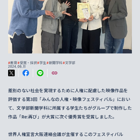
#
教育
#
受賞・採択
#
学生
#
新聞学科
#
文学部
2024.06.11
差別のない社会を実現するために人権に配慮した映像作品を
評価する第3回「みんなの人権・映像フェスティバル」におい
て、文学部新聞学科に所属する学生たちがグループで制作した
作品「Re:再び」が大賞に次ぐ優秀賞を受賞しました。
世界人権宣言大阪連絡会議が主催するこのフェスティバル