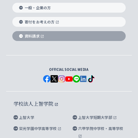
生涯学習
学校法人上智学院について
障がいのある学生への支援
ソフィア・アーカイブズ
文学研究科
国際派・留学経験者 キャリア支援
グローバル・キャンパス
ノンディグリー生
一般・企業の方
理工学部
アジア文化研究所
上智大学とカトリック
数字で見る上智大学
実践宗教学研究科
就職（内定先）・進路統計
国連Weeks・アフリカWeeks
Sophia Short-term Program受講生
寄付をお考えの方
SPSF（Sophia Program for Sustainable
アメリカ・カナダ研究所
総合人間科学研究科
企業の採用ご担当者様へのご案内
ダイバーシティ＆サステナビリティへの取り組み
上智大学のネットワーク
資料請求
学費・奨学金
Futures） – 持続可能な未来を考える６学科連携
英語コース –
地球環境研究所
法学研究科（法科大学院含む）
卒業生へのご案内
上智大学の出版物
卒業生とのネットワーク
学部入学前に出願する奨学金
上智大学のビジュアル・アイデンティティ
メディア・ジャーナリズム研究所
経済学研究科
OFFICIAL SOCIAL MEDIA
父母・保証人とのネットワーク
上智大学大学案内・大学院案内
学部在学中に出願する奨学金
と校歌
イスラーム地域研究所
言語科学研究科
地域とのネットワーク
広報誌 Vox Sophia
上智大学への取材・キャンパスでの撮影について
国による高等教育の修学支援新制度
上智大学ビジュアル・アイデンティティ
水稀少社会研究センター
学校法人上智学院
グローバル・スタディーズ研究科
学外とのネットワーク
英文広報誌 SOPHIA magazine
大学院生対象の奨学金
上智大学の公開情報
公式キャラクター「ソフィアンくん」
上智大学
上智大学短期大学部
先進機械・構造材料イノベーションセンター
理工学研究科
上智大学出版SUPの出版物
海外留学する際の費用と奨学金
キャンパス案内
上智大学校歌 ・上智大学学生歌
上智大学の教育研究活動等の情報公表
栄光学園中学高等学校
六甲学院中学校・高等学校
マイクロ波サイエンス研究センター