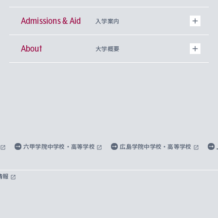
Admissions & Aid
上智大学の全学共通教育
Sophia Open Research Weeks (SORW)
学期区分と授業時間割
文学部
キリスト教文化研究所
入学案内
About
上智大学の語学教育
産官学連携
課外活動
上智大学で取得できる学位
総合人間科学部
中世思想研究所
基盤教育センター
大学概要
上智大学のアドミッション・ポリシー（入学者受
法学部
上智大学のグローバル教育
知的財産
グローバルな学びのコミュニティ
理事長・学長メッセージ
イベロアメリカ研究所
キリスト教人間学
言語教育研究センター
課外教育プログラム
入れの方針）
経済学部
国際言語情報研究所
学びのサポート
研究支援制度
学生の相談窓口
上智大学の精神
身体知
ボランティア活動
グローバル教育センター
学長・副学長紹介
科目等履修生
外国語学部
グローバル・コンサーン研究所
思考と表現
大学院
研究活動に関する法令・研究費の使用について
キャリア形成サポート
グローバルエンゲージメント
上智大学で学ぶ
重点領域研究・自由課題研究
心身の健康相談
上智大学の理念
研究生・外国人特別研究生・国費留学生
六甲学院中学校・高等学校
広島学院中学校・高等学校
総合グローバル学部
比較文化研究所
データサイエンス
助産学専攻科
住まいのサポート
上智大学公式ソーシャルメディア
海外で学ぶ
ハラスメント防止の取り組み
上智大学の沿革
神学研究科
キャリア形成支援プログラム
上智大学を訪れた世界の知性
交換留学生(海外大学から上智大学で学ぶ)
情報
国際教養学部
ヨーロッパ研究所
生涯学習
学校法人上智学院について
障がいのある学生への支援
ソフィア・アーカイブズ
文学研究科
国際派・留学経験者 キャリア支援
グローバル・キャンパス
ノンディグリー生
理工学部
アジア文化研究所
上智大学とカトリック
数字で見る上智大学
実践宗教学研究科
就職（内定先）・進路統計
国連Weeks・アフリカWeeks