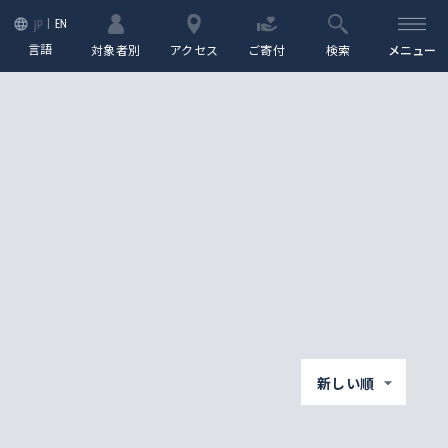
EN
JP
言語
対象者別
アクセス
ご寄付
検索
メニュー
新しい順