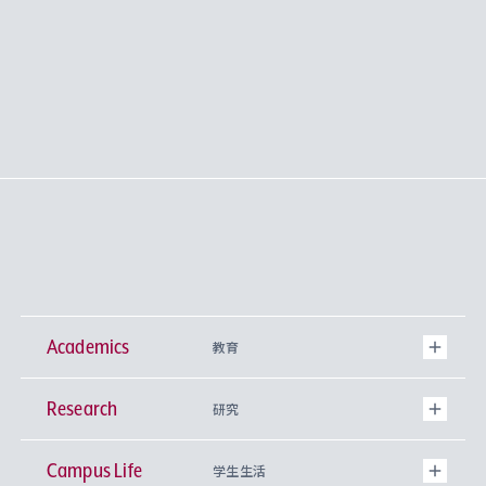
Academics
教育
Research
学部
研究
Campus Life
興味から学科を探す
研究所 等
神学部
学生生活