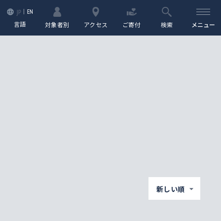
EN
JP
言語
対象者別
アクセス
ご寄付
検索
メニュー
新しい順