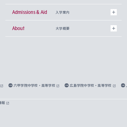
Admissions & Aid
上智大学の全学共通教育
Sophia Open Research Weeks (SORW)
学期区分と授業時間割
文学部
キリスト教文化研究所
入学案内
About
上智大学の語学教育
産官学連携
課外活動
上智大学で取得できる学位
総合人間科学部
中世思想研究所
基盤教育センター
大学概要
上智大学のアドミッション・ポリシー（入学者受
法学部
上智大学のグローバル教育
知的財産
グローバルな学びのコミュニティ
理事長・学長メッセージ
イベロアメリカ研究所
キリスト教人間学
言語教育研究センター
課外教育プログラム
入れの方針）
経済学部
国際言語情報研究所
学びのサポート
研究支援制度
学生の相談窓口
上智大学の精神
身体知
ボランティア活動
グローバル教育センター
学長・副学長紹介
科目等履修生
外国語学部
グローバル・コンサーン研究所
思考と表現
大学院
研究活動に関する法令・研究費の使用について
キャリア形成サポート
グローバルエンゲージメント
上智大学で学ぶ
重点領域研究・自由課題研究
心身の健康相談
上智大学の理念
研究生・外国人特別研究生・国費留学生
六甲学院中学校・高等学校
広島学院中学校・高等学校
総合グローバル学部
比較文化研究所
データサイエンス
助産学専攻科
住まいのサポート
上智大学公式ソーシャルメディア
海外で学ぶ
ハラスメント防止の取り組み
上智大学の沿革
神学研究科
キャリア形成支援プログラム
上智大学を訪れた世界の知性
交換留学生(海外大学から上智大学で学ぶ)
情報
国際教養学部
ヨーロッパ研究所
生涯学習
学校法人上智学院について
障がいのある学生への支援
ソフィア・アーカイブズ
文学研究科
国際派・留学経験者 キャリア支援
グローバル・キャンパス
ノンディグリー生
理工学部
アジア文化研究所
上智大学とカトリック
数字で見る上智大学
実践宗教学研究科
就職（内定先）・進路統計
国連Weeks・アフリカWeeks