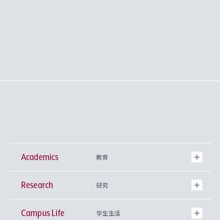
Academics
教育
Research
学部
研究
Campus Life
興味から学科を探す
研究所 等
神学部
学生生活