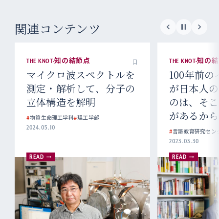
関連コンテンツ
THE KNOT-知の結節点
THE KNOT-知
マイクロ波スペクトルを
100年前
測定・解析して、分子の
が日本人の
立体構造を解明
のは、そこ
があるから
#
物質生命理工学科
#
理工学部
2024.05.10
#
言語教育研究セン
2023.03.30
READ
READ