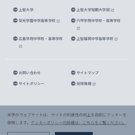
大学院生対象の奨学金
上智大学の公開情報
公式キャラクター「ソフィアンくん」
上智大学
上智大学短期大学部
先進機械・構造材料イノベーションセンター
理工学研究科
上智大学出版SUPの出版物
海外留学する際の費用と奨学金
キャンパス案内
上智大学校歌 ・上智大学学生歌
上智大学の教育研究活動等の情報公表
栄光学園中学高等学校
六甲学院中学校・高等学校
マイクロ波サイエンス研究センター
地球環境学研究科
SOPHIA U Viewbook（英文大学案内）
家計急変者・被災学生への経済援助
海外拠点
内部質保証と自己点検・評価
四谷キャンパス 施設紹介
広島学院中学校・高等学校
上智福岡中学高等学校
アイランド・サステナビリティ研究所
応用データサイエンス学位プログラム
SOPHIA未来募金によるサポート
上智大学名誉教授
秦野キャンパス内施設
人間の安全保障研究所
教職協働の取り組み
キャンパスへのアクセス
お問い合わせ
サイトマップ
キリシタン文庫
サイトポリシー
採用情報
プライバシーポリシー
モニュメンタ・ニポニカ
For Others, With Others
半導体研究所
本学のウェブサイトは、サイトの利便性の向上を目的にクッキーを
使用します。
クッキーポリシーの詳細は、こちらをご覧ください。
グリーフケア研究所
© Sophia University. All Rights Reserved.