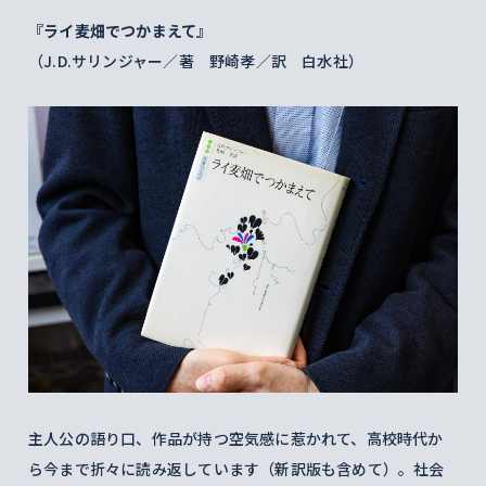
『ライ麦畑でつかまえて』
（J.D.サリンジャー／著 野崎孝／訳 白水社）
主人公の語り口、作品が持つ空気感に惹かれて、高校時代か
ら今まで折々に読み返しています（新訳版も含めて）。社会