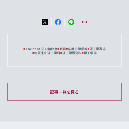
#
The Knot-知の結節点
#
教員
#
応用化学領域
#
理工学専攻
#
物質生命理工学科
#
理工学研究科
#
理工学部
記事一覧を見る