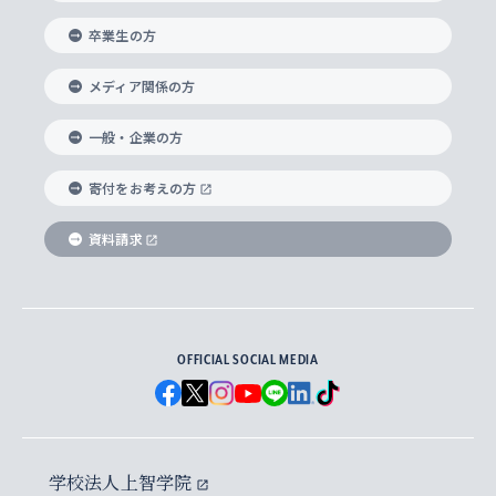
卒業生の方
総合グローバル学部
比較文化研究所
データサイエンス
助産学専攻科
住まいのサポート
上智大学公式ソーシャルメディア
海外で学ぶ
ハラスメント防止の取り組み
上智大学の沿革
神学研究科
キャリア形成支援プログラム
上智大学を訪れた世界の知性
交換留学生(海外大学から上智大学で学ぶ)
メディア関係の方
国際教養学部
ヨーロッパ研究所
生涯学習
学校法人上智学院について
障がいのある学生への支援
ソフィア・アーカイブズ
文学研究科
国際派・留学経験者 キャリア支援
グローバル・キャンパス
ノンディグリー生
一般・企業の方
理工学部
アジア文化研究所
上智大学とカトリック
数字で見る上智大学
実践宗教学研究科
就職（内定先）・進路統計
国連Weeks・アフリカWeeks
Sophia Short-term Program受講生
寄付をお考えの方
SPSF（Sophia Program for Sustainable
アメリカ・カナダ研究所
総合人間科学研究科
企業の採用ご担当者様へのご案内
ダイバーシティ＆サステナビリティへの取り組み
上智大学のネットワーク
資料請求
学費・奨学金
Futures） – 持続可能な未来を考える６学科連携
英語コース –
地球環境研究所
法学研究科（法科大学院含む）
卒業生へのご案内
上智大学の出版物
卒業生とのネットワーク
学部入学前に出願する奨学金
上智大学のビジュアル・アイデンティティ
メディア・ジャーナリズム研究所
経済学研究科
OFFICIAL SOCIAL MEDIA
父母・保証人とのネットワーク
上智大学大学案内・大学院案内
学部在学中に出願する奨学金
と校歌
イスラーム地域研究所
言語科学研究科
地域とのネットワーク
広報誌 Vox Sophia
上智大学への取材・キャンパスでの撮影について
国による高等教育の修学支援新制度
上智大学ビジュアル・アイデンティティ
水稀少社会研究センター
学校法人上智学院
グローバル・スタディーズ研究科
学外とのネットワーク
英文広報誌 SOPHIA magazine