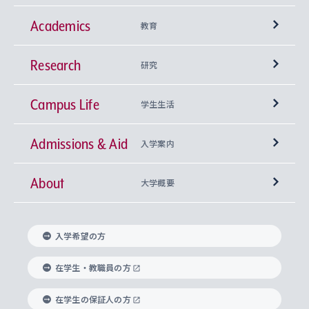
Academics
教育
Research
学部
研究
Campus Life
興味から学科を探す
研究所 等
神学部
学生生活
Admissions & Aid
上智大学の全学共通教育
Sophia Open Research Weeks (SORW)
学期区分と授業時間割
文学部
キリスト教文化研究所
入学案内
About
上智大学の語学教育
産官学連携
課外活動
上智大学で取得できる学位
総合人間科学部
中世思想研究所
基盤教育センター
大学概要
上智大学のアドミッション・ポリシー（入学者受
法学部
上智大学のグローバル教育
知的財産
グローバルな学びのコミュニティ
理事長・学長メッセージ
イベロアメリカ研究所
キリスト教人間学
言語教育研究センター
課外教育プログラム
入れの方針）
入学希望の方
経済学部
国際言語情報研究所
学びのサポート
研究支援制度
学生の相談窓口
上智大学の精神
身体知
ボランティア活動
グローバル教育センター
学長・副学長紹介
科目等履修生
在学生・教職員の方
外国語学部
グローバル・コンサーン研究所
思考と表現
大学院
研究活動に関する法令・研究費の使用について
キャリア形成サポート
グローバルエンゲージメント
在学生の保証人の方
上智大学で学ぶ
重点領域研究・自由課題研究
心身の健康相談
上智大学の理念
研究生・外国人特別研究生・国費留学生