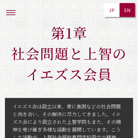
JP
EN
第1章
社会問題と上智の
イエズス会員
イエズス会は設立以来、常に貧困などの社会問題
と向き合い、その解決に尽力してきました。イエ
ズス会により設立された上智学院もまた、その精
神を受け継ぎ多様な活動を展開しています。こう
した活動が、上智社会福祉専門学校設立の精神