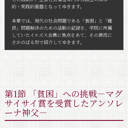
的・実践的基盤となってゆきます。
本章では、現代の社会問題である「貧困」と「難
民」問題解決のための活動の記録を、学院に所属
していたイエズス会員に焦点をあて、その源流に
さかのぼる形で紹介してゆきます。
第1節 「貧困」への挑戦－マグ
サイサイ賞を受賞したアンソレ
ーナ神父－