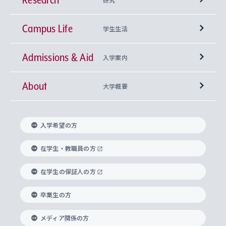
Campus Life
興味から学科を探す
研究所 等
神学部
学生生活
Admissions & Aid
上智大学の全学共通教育
Sophia Open Research Weeks (SORW)
学期区分と授業時間割
文学部
キリスト教文化研究所
入学案内
About
上智大学の語学教育
産官学連携
課外活動
上智大学で取得できる学位
総合人間科学部
中世思想研究所
基盤教育センター
大学概要
上智大学のアドミッション・ポリシー（入学者受
法学部
上智大学のグローバル教育
知的財産
グローバルな学びのコミュニティ
理事長・学長メッセージ
イベロアメリカ研究所
キリスト教人間学
言語教育研究センター
課外教育プログラム
入れの方針）
入学希望の方
経済学部
国際言語情報研究所
学びのサポート
研究支援制度
学生の相談窓口
上智大学の精神
身体知
ボランティア活動
グローバル教育センター
学長・副学長紹介
科目等履修生
在学生・教職員の方
外国語学部
グローバル・コンサーン研究所
思考と表現
大学院
研究活動に関する法令・研究費の使用について
キャリア形成サポート
グローバルエンゲージメント
在学生の保証人の方
上智大学で学ぶ
重点領域研究・自由課題研究
心身の健康相談
上智大学の理念
研究生・外国人特別研究生・国費留学生
卒業生の方
総合グローバル学部
比較文化研究所
データサイエンス
助産学専攻科
住まいのサポート
上智大学公式ソーシャルメディア
海外で学ぶ
ハラスメント防止の取り組み
上智大学の沿革
神学研究科
キャリア形成支援プログラム
上智大学を訪れた世界の知性
交換留学生(海外大学から上智大学で学ぶ)
メディア関係の方