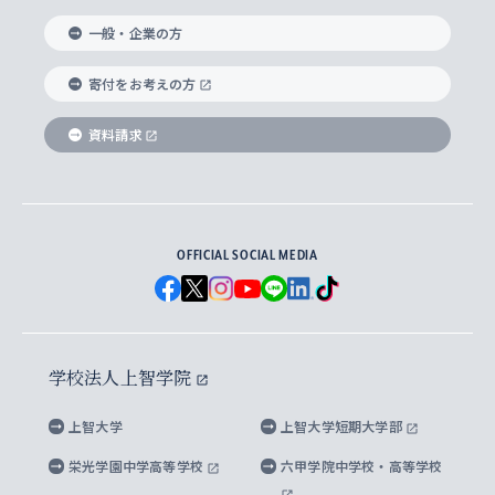
国際教養学部
ヨーロッパ研究所
生涯学習
学校法人上智学院について
障がいのある学生への支援
ソフィア・アーカイブズ
文学研究科
国際派・留学経験者 キャリア支援
グローバル・キャンパス
ノンディグリー生
一般・企業の方
理工学部
アジア文化研究所
上智大学とカトリック
数字で見る上智大学
実践宗教学研究科
就職（内定先）・進路統計
国連Weeks・アフリカWeeks
Sophia Short-term Program受講生
寄付をお考えの方
SPSF（Sophia Program for Sustainable
アメリカ・カナダ研究所
総合人間科学研究科
企業の採用ご担当者様へのご案内
ダイバーシティ＆サステナビリティへの取り組み
上智大学のネットワーク
資料請求
学費・奨学金
Futures） – 持続可能な未来を考える６学科連携
英語コース –
地球環境研究所
法学研究科（法科大学院含む）
卒業生へのご案内
上智大学の出版物
卒業生とのネットワーク
学部入学前に出願する奨学金
上智大学のビジュアル・アイデンティティ
メディア・ジャーナリズム研究所
経済学研究科
OFFICIAL SOCIAL MEDIA
父母・保証人とのネットワーク
上智大学大学案内・大学院案内
学部在学中に出願する奨学金
と校歌
イスラーム地域研究所
言語科学研究科
地域とのネットワーク
広報誌 Vox Sophia
上智大学への取材・キャンパスでの撮影について
国による高等教育の修学支援新制度
上智大学ビジュアル・アイデンティティ
水稀少社会研究センター
学校法人上智学院
グローバル・スタディーズ研究科
学外とのネットワーク
英文広報誌 SOPHIA magazine
大学院生対象の奨学金
上智大学の公開情報
公式キャラクター「ソフィアンくん」
上智大学
上智大学短期大学部
先進機械・構造材料イノベーションセンター
理工学研究科
上智大学出版SUPの出版物
海外留学する際の費用と奨学金
キャンパス案内
上智大学校歌 ・上智大学学生歌
上智大学の教育研究活動等の情報公表
栄光学園中学高等学校
六甲学院中学校・高等学校