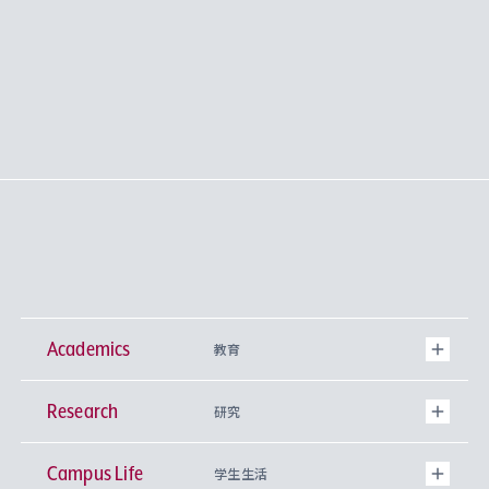
Academics
教育
Research
学部
研究
Campus Life
興味から学科を探す
研究所 等
神学部
学生生活