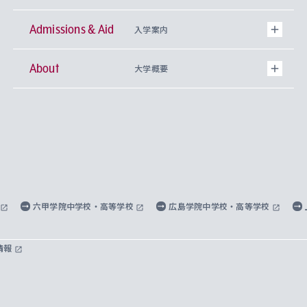
Admissions & Aid
上智大学の全学共通教育
Sophia Open Research Weeks (SORW)
学期区分と授業時間割
文学部
キリスト教文化研究所
入学案内
About
上智大学の語学教育
産官学連携
課外活動
上智大学で取得できる学位
総合人間科学部
中世思想研究所
基盤教育センター
大学概要
上智大学のアドミッション・ポリシー（入学者受
法学部
上智大学のグローバル教育
知的財産
グローバルな学びのコミュニティ
理事長・学長メッセージ
イベロアメリカ研究所
キリスト教人間学
言語教育研究センター
課外教育プログラム
入れの方針）
経済学部
国際言語情報研究所
学びのサポート
研究支援制度
学生の相談窓口
上智大学の精神
身体知
ボランティア活動
グローバル教育センター
学長・副学長紹介
科目等履修生
外国語学部
グローバル・コンサーン研究所
思考と表現
大学院
研究活動に関する法令・研究費の使用について
キャリア形成サポート
グローバルエンゲージメント
上智大学で学ぶ
重点領域研究・自由課題研究
心身の健康相談
上智大学の理念
研究生・外国人特別研究生・国費留学生
六甲学院中学校・高等学校
広島学院中学校・高等学校
総合グローバル学部
比較文化研究所
データサイエンス
助産学専攻科
住まいのサポート
上智大学公式ソーシャルメディア
海外で学ぶ
ハラスメント防止の取り組み
上智大学の沿革
神学研究科
キャリア形成支援プログラム
上智大学を訪れた世界の知性
交換留学生(海外大学から上智大学で学ぶ)
情報
国際教養学部
ヨーロッパ研究所
生涯学習
学校法人上智学院について
障がいのある学生への支援
ソフィア・アーカイブズ
文学研究科
国際派・留学経験者 キャリア支援
グローバル・キャンパス
ノンディグリー生
理工学部
アジア文化研究所
上智大学とカトリック
数字で見る上智大学
実践宗教学研究科
就職（内定先）・進路統計
国連Weeks・アフリカWeeks