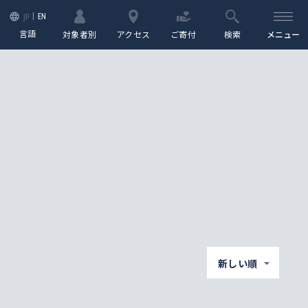
EN
JP
言語
対象者別
アクセス
ご寄付
検索
メニュー
新しい順