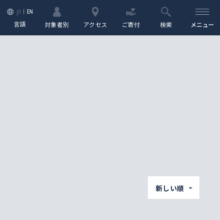
EN
JP
言語
対象者別
アクセス
ご寄付
検索
メニュー
新しい順