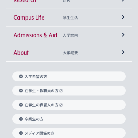
Campus Life
興味から学科を探す
研究所 等
神学部
学生生活
Admissions & Aid
上智大学の全学共通教育
Sophia Open Research Weeks (SORW)
学期区分と授業時間割
文学部
キリスト教文化研究所
入学案内
About
上智大学の語学教育
産官学連携
課外活動
上智大学で取得できる学位
総合人間科学部
中世思想研究所
基盤教育センター
大学概要
上智大学のアドミッション・ポリシー（入学者受
法学部
上智大学のグローバル教育
知的財産
グローバルな学びのコミュニティ
理事長・学長メッセージ
イベロアメリカ研究所
キリスト教人間学
言語教育研究センター
課外教育プログラム
入れの方針）
入学希望の方
経済学部
国際言語情報研究所
学びのサポート
研究支援制度
学生の相談窓口
上智大学の精神
身体知
ボランティア活動
グローバル教育センター
学長・副学長紹介
科目等履修生
在学生・教職員の方
外国語学部
グローバル・コンサーン研究所
思考と表現
大学院
研究活動に関する法令・研究費の使用について
キャリア形成サポート
グローバルエンゲージメント
在学生の保証人の方
上智大学で学ぶ
重点領域研究・自由課題研究
心身の健康相談
上智大学の理念
研究生・外国人特別研究生・国費留学生
卒業生の方
総合グローバル学部
比較文化研究所
データサイエンス
助産学専攻科
住まいのサポート
上智大学公式ソーシャルメディア
海外で学ぶ
ハラスメント防止の取り組み
上智大学の沿革
神学研究科
キャリア形成支援プログラム
上智大学を訪れた世界の知性
交換留学生(海外大学から上智大学で学ぶ)
メディア関係の方