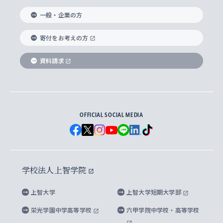
国際教養学部
ヨーロッパ研究所
生涯学習
学校法人上智学院について
障がいのある学生への支援
ソフィア・アーカイブズ
文学研究科
国際派・留学経験者 キャリア支援
グローバル・キャンパス
ノンディグリー生
一般・企業の方
理工学部
アジア文化研究所
上智大学とカトリック
数字で見る上智大学
実践宗教学研究科
就職（内定先）・進路統計
国連Weeks・アフリカWeeks
Sophia Short-term Program受講生
寄付をお考えの方
SPSF（Sophia Program for Sustainable
アメリカ・カナダ研究所
総合人間科学研究科
企業の採用ご担当者様へのご案内
ダイバーシティ＆サステナビリティへの取り組み
上智大学のネットワーク
資料請求
学費・奨学金
Futures） – 持続可能な未来を考える６学科連携
英語コース –
地球環境研究所
法学研究科（法科大学院含む）
卒業生へのご案内
上智大学の出版物
卒業生とのネットワーク
学部入学前に出願する奨学金
上智大学のビジュアル・アイデンティティ
メディア・ジャーナリズム研究所
経済学研究科
OFFICIAL SOCIAL MEDIA
父母・保証人とのネットワーク
上智大学大学案内・大学院案内
学部在学中に出願する奨学金
と校歌
イスラーム地域研究所
言語科学研究科
地域とのネットワーク
広報誌 Vox Sophia
上智大学への取材・キャンパスでの撮影について
国による高等教育の修学支援新制度
上智大学ビジュアル・アイデンティティ
水稀少社会研究センター
学校法人上智学院
グローバル・スタディーズ研究科
学外とのネットワーク
英文広報誌 SOPHIA magazine
大学院生対象の奨学金
上智大学の公開情報
公式キャラクター「ソフィアンくん」
上智大学
上智大学短期大学部
先進機械・構造材料イノベーションセンター
理工学研究科
上智大学出版SUPの出版物
海外留学する際の費用と奨学金
キャンパス案内
上智大学校歌 ・上智大学学生歌
上智大学の教育研究活動等の情報公表
栄光学園中学高等学校
六甲学院中学校・高等学校