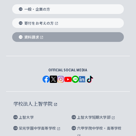
国際教養学部
ヨーロッパ研究所
生涯学習
学校法人上智学院について
障がいのある学生への支援
ソフィア・アーカイブズ
文学研究科
国際派・留学経験者 キャリア支援
グローバル・キャンパス
ノンディグリー生
一般・企業の方
理工学部
アジア文化研究所
上智大学とカトリック
数字で見る上智大学
実践宗教学研究科
就職（内定先）・進路統計
国連Weeks・アフリカWeeks
Sophia Short-term Program受講生
寄付をお考えの方
SPSF（Sophia Program for Sustainable
アメリカ・カナダ研究所
総合人間科学研究科
企業の採用ご担当者様へのご案内
ダイバーシティ＆サステナビリティへの取り組み
上智大学のネットワーク
資料請求
学費・奨学金
Futures） – 持続可能な未来を考える６学科連携
英語コース –
地球環境研究所
法学研究科（法科大学院含む）
卒業生へのご案内
上智大学の出版物
卒業生とのネットワーク
学部入学前に出願する奨学金
上智大学のビジュアル・アイデンティティ
メディア・ジャーナリズム研究所
経済学研究科
OFFICIAL SOCIAL MEDIA
父母・保証人とのネットワーク
上智大学大学案内・大学院案内
学部在学中に出願する奨学金
と校歌
イスラーム地域研究所
言語科学研究科
地域とのネットワーク
広報誌 Vox Sophia
上智大学への取材・キャンパスでの撮影について
国による高等教育の修学支援新制度
上智大学ビジュアル・アイデンティティ
水稀少社会研究センター
学校法人上智学院
グローバル・スタディーズ研究科
学外とのネットワーク
英文広報誌 SOPHIA magazine
大学院生対象の奨学金
上智大学の公開情報
公式キャラクター「ソフィアンくん」
上智大学
上智大学短期大学部
先進機械・構造材料イノベーションセンター
理工学研究科
上智大学出版SUPの出版物
海外留学する際の費用と奨学金
キャンパス案内
上智大学校歌 ・上智大学学生歌
上智大学の教育研究活動等の情報公表
栄光学園中学高等学校
六甲学院中学校・高等学校