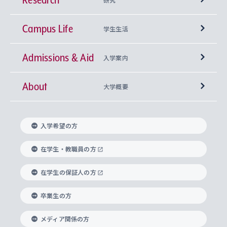
Campus Life
興味から学科を探す
研究所 等
神学部
学生生活
Admissions & Aid
上智大学の全学共通教育
Sophia Open Research Weeks (SORW)
学期区分と授業時間割
文学部
キリスト教文化研究所
入学案内
About
上智大学の語学教育
産官学連携
課外活動
上智大学で取得できる学位
総合人間科学部
中世思想研究所
基盤教育センター
大学概要
上智大学のアドミッション・ポリシー（入学者受
法学部
上智大学のグローバル教育
知的財産
グローバルな学びのコミュニティ
理事長・学長メッセージ
イベロアメリカ研究所
キリスト教人間学
言語教育研究センター
課外教育プログラム
入れの方針）
入学希望の方
経済学部
国際言語情報研究所
学びのサポート
研究支援制度
学生の相談窓口
上智大学の精神
身体知
ボランティア活動
グローバル教育センター
学長・副学長紹介
科目等履修生
在学生・教職員の方
外国語学部
グローバル・コンサーン研究所
思考と表現
大学院
研究活動に関する法令・研究費の使用について
キャリア形成サポート
グローバルエンゲージメント
在学生の保証人の方
上智大学で学ぶ
重点領域研究・自由課題研究
心身の健康相談
上智大学の理念
研究生・外国人特別研究生・国費留学生
卒業生の方
総合グローバル学部
比較文化研究所
データサイエンス
助産学専攻科
住まいのサポート
上智大学公式ソーシャルメディア
海外で学ぶ
ハラスメント防止の取り組み
上智大学の沿革
神学研究科
キャリア形成支援プログラム
上智大学を訪れた世界の知性
交換留学生(海外大学から上智大学で学ぶ)
メディア関係の方