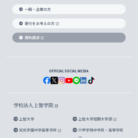
国際教養学部
ヨーロッパ研究所
生涯学習
学校法人上智学院について
障がいのある学生への支援
ソフィア・アーカイブズ
文学研究科
国際派・留学経験者 キャリア支援
グローバル・キャンパス
ノンディグリー生
一般・企業の方
理工学部
アジア文化研究所
上智大学とカトリック
数字で見る上智大学
実践宗教学研究科
就職（内定先）・進路統計
国連Weeks・アフリカWeeks
Sophia Short-term Program受講生
寄付をお考えの方
SPSF（Sophia Program for Sustainable
アメリカ・カナダ研究所
総合人間科学研究科
企業の採用ご担当者様へのご案内
ダイバーシティ＆サステナビリティへの取り組み
上智大学のネットワーク
資料請求
学費・奨学金
Futures） – 持続可能な未来を考える６学科連携
英語コース –
地球環境研究所
法学研究科（法科大学院含む）
卒業生へのご案内
上智大学の出版物
卒業生とのネットワーク
学部入学前に出願する奨学金
上智大学のビジュアル・アイデンティティ
メディア・ジャーナリズム研究所
経済学研究科
OFFICIAL SOCIAL MEDIA
父母・保証人とのネットワーク
上智大学大学案内・大学院案内
学部在学中に出願する奨学金
と校歌
イスラーム地域研究所
言語科学研究科
地域とのネットワーク
広報誌 Vox Sophia
上智大学への取材・キャンパスでの撮影について
国による高等教育の修学支援新制度
上智大学ビジュアル・アイデンティティ
水稀少社会研究センター
学校法人上智学院
グローバル・スタディーズ研究科
学外とのネットワーク
英文広報誌 SOPHIA magazine
大学院生対象の奨学金
上智大学の公開情報
公式キャラクター「ソフィアンくん」
上智大学
上智大学短期大学部
先進機械・構造材料イノベーションセンター
理工学研究科
上智大学出版SUPの出版物
海外留学する際の費用と奨学金
キャンパス案内
上智大学校歌 ・上智大学学生歌
上智大学の教育研究活動等の情報公表
栄光学園中学高等学校
六甲学院中学校・高等学校