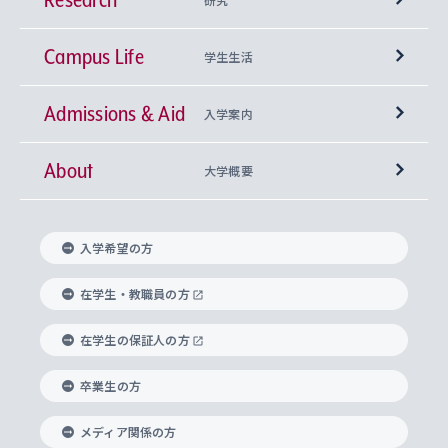
Campus Life
興味から学科を探す
研究所 等
神学部
学生生活
Admissions & Aid
上智大学の全学共通教育
Sophia Open Research Weeks (SORW)
学期区分と授業時間割
文学部
キリスト教文化研究所
入学案内
About
上智大学の語学教育
産官学連携
課外活動
上智大学で取得できる学位
総合人間科学部
中世思想研究所
基盤教育センター
大学概要
上智大学のアドミッション・ポリシー（入学者受
法学部
上智大学のグローバル教育
知的財産
グローバルな学びのコミュニティ
理事長・学長メッセージ
イベロアメリカ研究所
キリスト教人間学
言語教育研究センター
課外教育プログラム
入れの方針）
入学希望の方
経済学部
国際言語情報研究所
学びのサポート
研究支援制度
学生の相談窓口
上智大学の精神
身体知
ボランティア活動
グローバル教育センター
学長・副学長紹介
科目等履修生
在学生・教職員の方
外国語学部
グローバル・コンサーン研究所
思考と表現
大学院
研究活動に関する法令・研究費の使用について
キャリア形成サポート
グローバルエンゲージメント
在学生の保証人の方
上智大学で学ぶ
重点領域研究・自由課題研究
心身の健康相談
上智大学の理念
研究生・外国人特別研究生・国費留学生
卒業生の方
総合グローバル学部
比較文化研究所
データサイエンス
助産学専攻科
住まいのサポート
上智大学公式ソーシャルメディア
海外で学ぶ
ハラスメント防止の取り組み
上智大学の沿革
神学研究科
キャリア形成支援プログラム
上智大学を訪れた世界の知性
交換留学生(海外大学から上智大学で学ぶ)
メディア関係の方