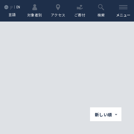
EN
JP
言語
対象者別
アクセス
ご寄付
検索
メニュー
新しい順