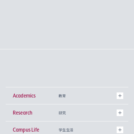
Academics
教育
Research
学部
研究
Campus Life
興味から学科を探す
研究所 等
神学部
学生生活