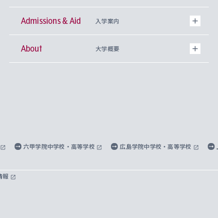
Admissions & Aid
上智大学の全学共通教育
Sophia Open Research Weeks (SORW)
学期区分と授業時間割
文学部
キリスト教文化研究所
入学案内
About
上智大学の語学教育
産官学連携
課外活動
上智大学で取得できる学位
総合人間科学部
中世思想研究所
基盤教育センター
大学概要
上智大学のアドミッション・ポリシー（入学者受
法学部
上智大学のグローバル教育
知的財産
グローバルな学びのコミュニティ
理事長・学長メッセージ
イベロアメリカ研究所
キリスト教人間学
言語教育研究センター
課外教育プログラム
入れの方針）
経済学部
国際言語情報研究所
学びのサポート
研究支援制度
学生の相談窓口
上智大学の精神
身体知
ボランティア活動
グローバル教育センター
学長・副学長紹介
科目等履修生
外国語学部
グローバル・コンサーン研究所
思考と表現
大学院
研究活動に関する法令・研究費の使用について
キャリア形成サポート
グローバルエンゲージメント
上智大学で学ぶ
重点領域研究・自由課題研究
心身の健康相談
上智大学の理念
研究生・外国人特別研究生・国費留学生
六甲学院中学校・高等学校
広島学院中学校・高等学校
総合グローバル学部
比較文化研究所
データサイエンス
助産学専攻科
住まいのサポート
上智大学公式ソーシャルメディア
海外で学ぶ
ハラスメント防止の取り組み
上智大学の沿革
神学研究科
キャリア形成支援プログラム
上智大学を訪れた世界の知性
交換留学生(海外大学から上智大学で学ぶ)
情報
国際教養学部
ヨーロッパ研究所
生涯学習
学校法人上智学院について
障がいのある学生への支援
ソフィア・アーカイブズ
文学研究科
国際派・留学経験者 キャリア支援
グローバル・キャンパス
ノンディグリー生
理工学部
アジア文化研究所
上智大学とカトリック
数字で見る上智大学
実践宗教学研究科
就職（内定先）・進路統計
国連Weeks・アフリカWeeks