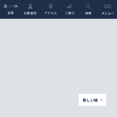
EN
JP
言語
対象者別
アクセス
ご寄付
検索
メニュー
新しい順