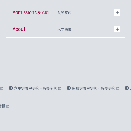
Admissions & Aid
上智大学の全学共通教育
Sophia Open Research Weeks (SORW)
学期区分と授業時間割
文学部
キリスト教文化研究所
入学案内
About
上智大学の語学教育
産官学連携
課外活動
上智大学で取得できる学位
総合人間科学部
中世思想研究所
基盤教育センター
大学概要
上智大学のアドミッション・ポリシー（入学者受
法学部
上智大学のグローバル教育
知的財産
グローバルな学びのコミュニティ
理事長・学長メッセージ
イベロアメリカ研究所
キリスト教人間学
言語教育研究センター
課外教育プログラム
入れの方針）
経済学部
国際言語情報研究所
学びのサポート
研究支援制度
学生の相談窓口
上智大学の精神
身体知
ボランティア活動
グローバル教育センター
学長・副学長紹介
科目等履修生
外国語学部
グローバル・コンサーン研究所
思考と表現
大学院
研究活動に関する法令・研究費の使用について
キャリア形成サポート
グローバルエンゲージメント
上智大学で学ぶ
重点領域研究・自由課題研究
心身の健康相談
上智大学の理念
研究生・外国人特別研究生・国費留学生
六甲学院中学校・高等学校
広島学院中学校・高等学校
総合グローバル学部
比較文化研究所
データサイエンス
助産学専攻科
住まいのサポート
上智大学公式ソーシャルメディア
海外で学ぶ
ハラスメント防止の取り組み
上智大学の沿革
神学研究科
キャリア形成支援プログラム
上智大学を訪れた世界の知性
交換留学生(海外大学から上智大学で学ぶ)
情報
国際教養学部
ヨーロッパ研究所
生涯学習
学校法人上智学院について
障がいのある学生への支援
ソフィア・アーカイブズ
文学研究科
国際派・留学経験者 キャリア支援
グローバル・キャンパス
ノンディグリー生
理工学部
アジア文化研究所
上智大学とカトリック
数字で見る上智大学
実践宗教学研究科
就職（内定先）・進路統計
国連Weeks・アフリカWeeks