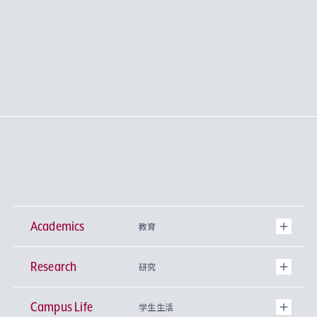
Academics
教育
Research
学部
研究
Campus Life
興味から学科を探す
研究所 等
神学部
学生生活