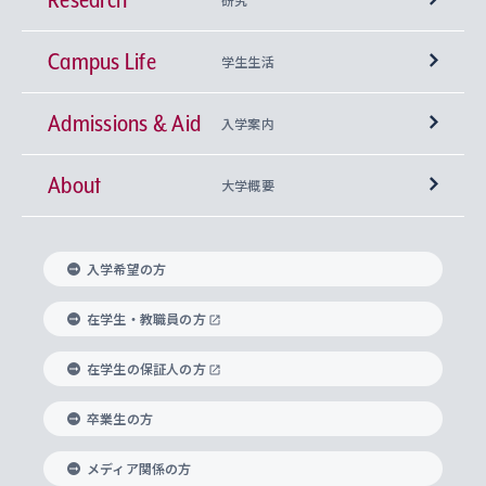
Campus Life
興味から学科を探す
研究所 等
神学部
学生生活
Admissions & Aid
上智大学の全学共通教育
Sophia Open Research Weeks (SORW)
学期区分と授業時間割
文学部
キリスト教文化研究所
入学案内
About
上智大学の語学教育
産官学連携
課外活動
上智大学で取得できる学位
総合人間科学部
中世思想研究所
基盤教育センター
大学概要
上智大学のアドミッション・ポリシー（入学者受
法学部
上智大学のグローバル教育
知的財産
グローバルな学びのコミュニティ
理事長・学長メッセージ
イベロアメリカ研究所
キリスト教人間学
言語教育研究センター
課外教育プログラム
入れの方針）
入学希望の方
経済学部
国際言語情報研究所
学びのサポート
研究支援制度
学生の相談窓口
上智大学の精神
身体知
ボランティア活動
グローバル教育センター
学長・副学長紹介
科目等履修生
在学生・教職員の方
外国語学部
グローバル・コンサーン研究所
思考と表現
大学院
研究活動に関する法令・研究費の使用について
キャリア形成サポート
グローバルエンゲージメント
在学生の保証人の方
上智大学で学ぶ
重点領域研究・自由課題研究
心身の健康相談
上智大学の理念
研究生・外国人特別研究生・国費留学生
卒業生の方
総合グローバル学部
比較文化研究所
データサイエンス
助産学専攻科
住まいのサポート
上智大学公式ソーシャルメディア
海外で学ぶ
ハラスメント防止の取り組み
上智大学の沿革
神学研究科
キャリア形成支援プログラム
上智大学を訪れた世界の知性
交換留学生(海外大学から上智大学で学ぶ)
メディア関係の方