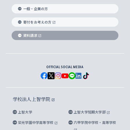
国際教養学部
ヨーロッパ研究所
生涯学習
学校法人上智学院について
障がいのある学生への支援
ソフィア・アーカイブズ
文学研究科
国際派・留学経験者 キャリア支援
グローバル・キャンパス
ノンディグリー生
一般・企業の方
理工学部
アジア文化研究所
上智大学とカトリック
数字で見る上智大学
実践宗教学研究科
就職（内定先）・進路統計
国連Weeks・アフリカWeeks
Sophia Short-term Program受講生
寄付をお考えの方
SPSF（Sophia Program for Sustainable
アメリカ・カナダ研究所
総合人間科学研究科
企業の採用ご担当者様へのご案内
ダイバーシティ＆サステナビリティへの取り組み
上智大学のネットワーク
資料請求
学費・奨学金
Futures） – 持続可能な未来を考える６学科連携
英語コース –
地球環境研究所
法学研究科（法科大学院含む）
卒業生へのご案内
上智大学の出版物
卒業生とのネットワーク
学部入学前に出願する奨学金
上智大学のビジュアル・アイデンティティ
メディア・ジャーナリズム研究所
経済学研究科
OFFICIAL SOCIAL MEDIA
父母・保証人とのネットワーク
上智大学大学案内・大学院案内
学部在学中に出願する奨学金
と校歌
イスラーム地域研究所
言語科学研究科
地域とのネットワーク
広報誌 Vox Sophia
上智大学への取材・キャンパスでの撮影について
国による高等教育の修学支援新制度
上智大学ビジュアル・アイデンティティ
水稀少社会研究センター
学校法人上智学院
グローバル・スタディーズ研究科
学外とのネットワーク
英文広報誌 SOPHIA magazine
大学院生対象の奨学金
上智大学の公開情報
公式キャラクター「ソフィアンくん」
上智大学
上智大学短期大学部
先進機械・構造材料イノベーションセンター
理工学研究科
上智大学出版SUPの出版物
海外留学する際の費用と奨学金
キャンパス案内
上智大学校歌 ・上智大学学生歌
上智大学の教育研究活動等の情報公表
栄光学園中学高等学校
六甲学院中学校・高等学校