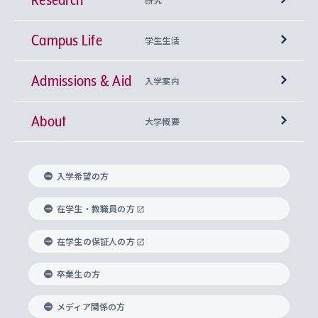
Campus Life
興味から学科を探す
研究所 等
神学部
学生生活
Admissions & Aid
上智大学の全学共通教育
Sophia Open Research Weeks (SORW)
学期区分と授業時間割
文学部
キリスト教文化研究所
入学案内
About
上智大学の語学教育
産官学連携
課外活動
上智大学で取得できる学位
総合人間科学部
中世思想研究所
基盤教育センター
大学概要
上智大学のアドミッション・ポリシー（入学者受
法学部
上智大学のグローバル教育
知的財産
グローバルな学びのコミュニティ
理事長・学長メッセージ
イベロアメリカ研究所
キリスト教人間学
言語教育研究センター
課外教育プログラム
入れの方針）
入学希望の方
経済学部
国際言語情報研究所
学びのサポート
研究支援制度
学生の相談窓口
上智大学の精神
身体知
ボランティア活動
グローバル教育センター
学長・副学長紹介
科目等履修生
在学生・教職員の方
外国語学部
グローバル・コンサーン研究所
思考と表現
大学院
研究活動に関する法令・研究費の使用について
キャリア形成サポート
グローバルエンゲージメント
在学生の保証人の方
上智大学で学ぶ
重点領域研究・自由課題研究
心身の健康相談
上智大学の理念
研究生・外国人特別研究生・国費留学生
卒業生の方
総合グローバル学部
比較文化研究所
データサイエンス
助産学専攻科
住まいのサポート
上智大学公式ソーシャルメディア
海外で学ぶ
ハラスメント防止の取り組み
上智大学の沿革
神学研究科
キャリア形成支援プログラム
上智大学を訪れた世界の知性
交換留学生(海外大学から上智大学で学ぶ)
メディア関係の方