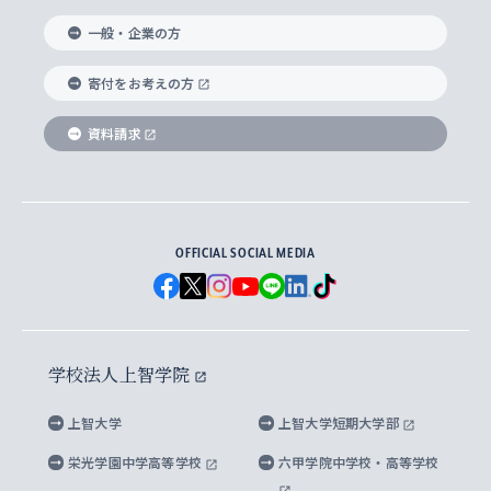
国際教養学部
ヨーロッパ研究所
生涯学習
学校法人上智学院について
障がいのある学生への支援
ソフィア・アーカイブズ
文学研究科
国際派・留学経験者 キャリア支援
グローバル・キャンパス
ノンディグリー生
一般・企業の方
理工学部
アジア文化研究所
上智大学とカトリック
数字で見る上智大学
実践宗教学研究科
就職（内定先）・進路統計
国連Weeks・アフリカWeeks
Sophia Short-term Program受講生
寄付をお考えの方
SPSF（Sophia Program for Sustainable
アメリカ・カナダ研究所
総合人間科学研究科
企業の採用ご担当者様へのご案内
ダイバーシティ＆サステナビリティへの取り組み
上智大学のネットワーク
資料請求
学費・奨学金
Futures） – 持続可能な未来を考える６学科連携
英語コース –
地球環境研究所
法学研究科（法科大学院含む）
卒業生へのご案内
上智大学の出版物
卒業生とのネットワーク
学部入学前に出願する奨学金
上智大学のビジュアル・アイデンティティ
メディア・ジャーナリズム研究所
経済学研究科
OFFICIAL SOCIAL MEDIA
父母・保証人とのネットワーク
上智大学大学案内・大学院案内
学部在学中に出願する奨学金
と校歌
イスラーム地域研究所
言語科学研究科
地域とのネットワーク
広報誌 Vox Sophia
上智大学への取材・キャンパスでの撮影について
国による高等教育の修学支援新制度
上智大学ビジュアル・アイデンティティ
水稀少社会研究センター
学校法人上智学院
グローバル・スタディーズ研究科
学外とのネットワーク
英文広報誌 SOPHIA magazine
大学院生対象の奨学金
上智大学の公開情報
公式キャラクター「ソフィアンくん」
上智大学
上智大学短期大学部
先進機械・構造材料イノベーションセンター
理工学研究科
上智大学出版SUPの出版物
海外留学する際の費用と奨学金
キャンパス案内
上智大学校歌 ・上智大学学生歌
上智大学の教育研究活動等の情報公表
栄光学園中学高等学校
六甲学院中学校・高等学校