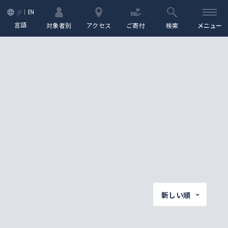
EN
JP
言語
対象者別
アクセス
ご寄付
検索
メニュー
新しい順