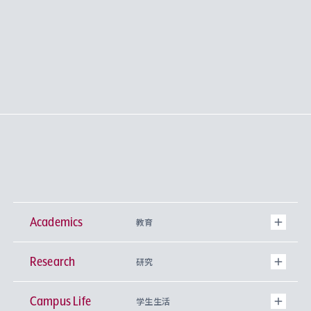
Academics
教育
Research
学部
研究
Campus Life
興味から学科を探す
研究所 等
神学部
学生生活