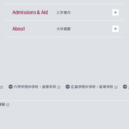
Admissions & Aid
上智大学の全学共通教育
Sophia Open Research Weeks (SORW)
学期区分と授業時間割
文学部
キリスト教文化研究所
入学案内
About
上智大学の語学教育
産官学連携
課外活動
上智大学で取得できる学位
総合人間科学部
中世思想研究所
基盤教育センター
大学概要
上智大学のアドミッション・ポリシー（入学者受
法学部
上智大学のグローバル教育
知的財産
グローバルな学びのコミュニティ
理事長・学長メッセージ
イベロアメリカ研究所
キリスト教人間学
言語教育研究センター
課外教育プログラム
入れの方針）
経済学部
国際言語情報研究所
学びのサポート
研究支援制度
学生の相談窓口
上智大学の精神
身体知
ボランティア活動
グローバル教育センター
学長・副学長紹介
科目等履修生
外国語学部
グローバル・コンサーン研究所
思考と表現
大学院
研究活動に関する法令・研究費の使用について
キャリア形成サポート
グローバルエンゲージメント
上智大学で学ぶ
重点領域研究・自由課題研究
心身の健康相談
上智大学の理念
研究生・外国人特別研究生・国費留学生
六甲学院中学校・高等学校
広島学院中学校・高等学校
総合グローバル学部
比較文化研究所
データサイエンス
助産学専攻科
住まいのサポート
上智大学公式ソーシャルメディア
海外で学ぶ
ハラスメント防止の取り組み
上智大学の沿革
神学研究科
キャリア形成支援プログラム
上智大学を訪れた世界の知性
交換留学生(海外大学から上智大学で学ぶ)
情報
国際教養学部
ヨーロッパ研究所
生涯学習
学校法人上智学院について
障がいのある学生への支援
ソフィア・アーカイブズ
文学研究科
国際派・留学経験者 キャリア支援
グローバル・キャンパス
ノンディグリー生
理工学部
アジア文化研究所
上智大学とカトリック
数字で見る上智大学
実践宗教学研究科
就職（内定先）・進路統計
国連Weeks・アフリカWeeks