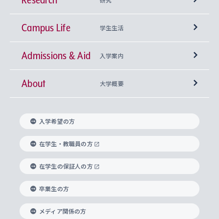
Campus Life
興味から学科を探す
研究所 等
神学部
学生生活
Admissions & Aid
上智大学の全学共通教育
Sophia Open Research Weeks (SORW)
学期区分と授業時間割
文学部
キリスト教文化研究所
入学案内
About
上智大学の語学教育
産官学連携
課外活動
上智大学で取得できる学位
総合人間科学部
中世思想研究所
基盤教育センター
大学概要
上智大学のアドミッション・ポリシー（入学者受
法学部
上智大学のグローバル教育
知的財産
グローバルな学びのコミュニティ
理事長・学長メッセージ
イベロアメリカ研究所
キリスト教人間学
言語教育研究センター
課外教育プログラム
入れの方針）
入学希望の方
経済学部
国際言語情報研究所
学びのサポート
研究支援制度
学生の相談窓口
上智大学の精神
身体知
ボランティア活動
グローバル教育センター
学長・副学長紹介
科目等履修生
在学生・教職員の方
外国語学部
グローバル・コンサーン研究所
思考と表現
大学院
研究活動に関する法令・研究費の使用について
キャリア形成サポート
グローバルエンゲージメント
在学生の保証人の方
上智大学で学ぶ
重点領域研究・自由課題研究
心身の健康相談
上智大学の理念
研究生・外国人特別研究生・国費留学生
卒業生の方
総合グローバル学部
比較文化研究所
データサイエンス
助産学専攻科
住まいのサポート
上智大学公式ソーシャルメディア
海外で学ぶ
ハラスメント防止の取り組み
上智大学の沿革
神学研究科
キャリア形成支援プログラム
上智大学を訪れた世界の知性
交換留学生(海外大学から上智大学で学ぶ)
メディア関係の方