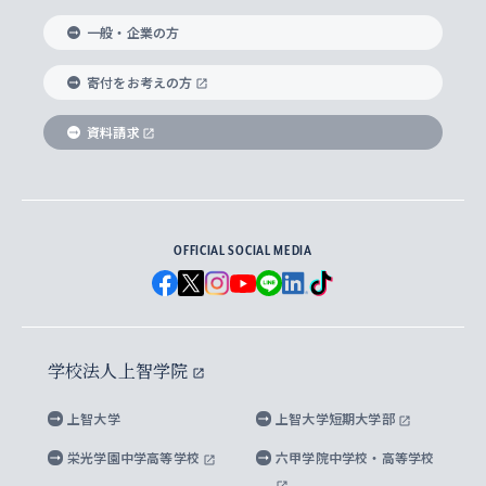
国際教養学部
ヨーロッパ研究所
生涯学習
学校法人上智学院について
障がいのある学生への支援
ソフィア・アーカイブズ
文学研究科
国際派・留学経験者 キャリア支援
グローバル・キャンパス
ノンディグリー生
一般・企業の方
理工学部
アジア文化研究所
上智大学とカトリック
数字で見る上智大学
実践宗教学研究科
就職（内定先）・進路統計
国連Weeks・アフリカWeeks
Sophia Short-term Program受講生
寄付をお考えの方
SPSF（Sophia Program for Sustainable
アメリカ・カナダ研究所
総合人間科学研究科
企業の採用ご担当者様へのご案内
ダイバーシティ＆サステナビリティへの取り組み
上智大学のネットワーク
資料請求
学費・奨学金
Futures） – 持続可能な未来を考える６学科連携
英語コース –
地球環境研究所
法学研究科（法科大学院含む）
卒業生へのご案内
上智大学の出版物
卒業生とのネットワーク
学部入学前に出願する奨学金
上智大学のビジュアル・アイデンティティ
メディア・ジャーナリズム研究所
経済学研究科
OFFICIAL SOCIAL MEDIA
父母・保証人とのネットワーク
上智大学大学案内・大学院案内
学部在学中に出願する奨学金
と校歌
イスラーム地域研究所
言語科学研究科
地域とのネットワーク
広報誌 Vox Sophia
上智大学への取材・キャンパスでの撮影について
国による高等教育の修学支援新制度
上智大学ビジュアル・アイデンティティ
水稀少社会研究センター
学校法人上智学院
グローバル・スタディーズ研究科
学外とのネットワーク
英文広報誌 SOPHIA magazine
大学院生対象の奨学金
上智大学の公開情報
公式キャラクター「ソフィアンくん」
上智大学
上智大学短期大学部
先進機械・構造材料イノベーションセンター
理工学研究科
上智大学出版SUPの出版物
海外留学する際の費用と奨学金
キャンパス案内
上智大学校歌 ・上智大学学生歌
上智大学の教育研究活動等の情報公表
栄光学園中学高等学校
六甲学院中学校・高等学校