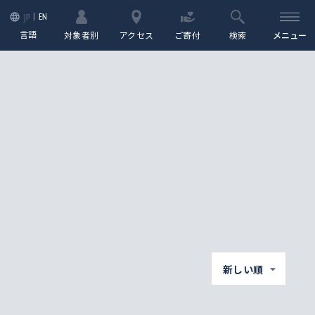
EN
JP
言語
対象者別
アクセス
ご寄付
検索
メニュー
新しい順