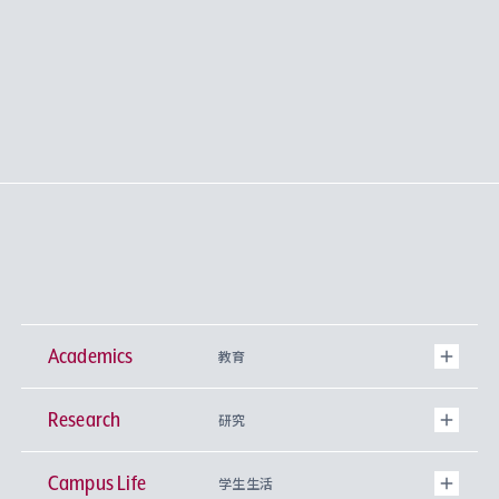
Academics
教育
Research
学部
研究
Campus Life
興味から学科を探す
研究所 等
神学部
学生生活