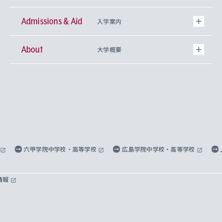
Admissions & Aid
上智大学の全学共通教育
Sophia Open Research Weeks (SORW)
学期区分と授業時間割
文学部
キリスト教文化研究所
入学案内
About
上智大学の語学教育
産官学連携
課外活動
上智大学で取得できる学位
総合人間科学部
中世思想研究所
基盤教育センター
大学概要
上智大学のアドミッション・ポリシー（入学者受
法学部
上智大学のグローバル教育
知的財産
グローバルな学びのコミュニティ
理事長・学長メッセージ
イベロアメリカ研究所
キリスト教人間学
言語教育研究センター
課外教育プログラム
入れの方針）
経済学部
国際言語情報研究所
学びのサポート
研究支援制度
学生の相談窓口
上智大学の精神
身体知
ボランティア活動
グローバル教育センター
学長・副学長紹介
科目等履修生
外国語学部
グローバル・コンサーン研究所
思考と表現
大学院
研究活動に関する法令・研究費の使用について
キャリア形成サポート
グローバルエンゲージメント
上智大学で学ぶ
重点領域研究・自由課題研究
心身の健康相談
上智大学の理念
研究生・外国人特別研究生・国費留学生
六甲学院中学校・高等学校
広島学院中学校・高等学校
総合グローバル学部
比較文化研究所
データサイエンス
助産学専攻科
住まいのサポート
上智大学公式ソーシャルメディア
海外で学ぶ
ハラスメント防止の取り組み
上智大学の沿革
神学研究科
キャリア形成支援プログラム
上智大学を訪れた世界の知性
交換留学生(海外大学から上智大学で学ぶ)
情報
国際教養学部
ヨーロッパ研究所
生涯学習
学校法人上智学院について
障がいのある学生への支援
ソフィア・アーカイブズ
文学研究科
国際派・留学経験者 キャリア支援
グローバル・キャンパス
ノンディグリー生
理工学部
アジア文化研究所
上智大学とカトリック
数字で見る上智大学
実践宗教学研究科
就職（内定先）・進路統計
国連Weeks・アフリカWeeks