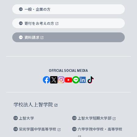
国際教養学部
ヨーロッパ研究所
生涯学習
学校法人上智学院について
障がいのある学生への支援
ソフィア・アーカイブズ
文学研究科
国際派・留学経験者 キャリア支援
グローバル・キャンパス
ノンディグリー生
一般・企業の方
理工学部
アジア文化研究所
上智大学とカトリック
数字で見る上智大学
実践宗教学研究科
就職（内定先）・進路統計
国連Weeks・アフリカWeeks
Sophia Short-term Program受講生
寄付をお考えの方
SPSF（Sophia Program for Sustainable
アメリカ・カナダ研究所
総合人間科学研究科
企業の採用ご担当者様へのご案内
ダイバーシティ＆サステナビリティへの取り組み
上智大学のネットワーク
資料請求
学費・奨学金
Futures） – 持続可能な未来を考える６学科連携
英語コース –
地球環境研究所
法学研究科（法科大学院含む）
卒業生へのご案内
上智大学の出版物
卒業生とのネットワーク
学部入学前に出願する奨学金
上智大学のビジュアル・アイデンティティ
メディア・ジャーナリズム研究所
経済学研究科
OFFICIAL SOCIAL MEDIA
父母・保証人とのネットワーク
上智大学大学案内・大学院案内
学部在学中に出願する奨学金
と校歌
イスラーム地域研究所
言語科学研究科
地域とのネットワーク
広報誌 Vox Sophia
上智大学への取材・キャンパスでの撮影について
国による高等教育の修学支援新制度
上智大学ビジュアル・アイデンティティ
水稀少社会研究センター
学校法人上智学院
グローバル・スタディーズ研究科
学外とのネットワーク
英文広報誌 SOPHIA magazine
大学院生対象の奨学金
上智大学の公開情報
公式キャラクター「ソフィアンくん」
上智大学
上智大学短期大学部
先進機械・構造材料イノベーションセンター
理工学研究科
上智大学出版SUPの出版物
海外留学する際の費用と奨学金
キャンパス案内
上智大学校歌 ・上智大学学生歌
上智大学の教育研究活動等の情報公表
栄光学園中学高等学校
六甲学院中学校・高等学校