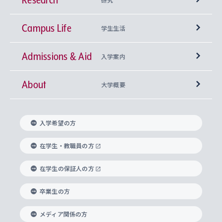
Campus Life
興味から学科を探す
研究所 等
神学部
学生生活
Admissions & Aid
上智大学の全学共通教育
Sophia Open Research Weeks (SORW)
学期区分と授業時間割
文学部
キリスト教文化研究所
入学案内
About
上智大学の語学教育
産官学連携
課外活動
上智大学で取得できる学位
総合人間科学部
中世思想研究所
基盤教育センター
大学概要
上智大学のアドミッション・ポリシー（入学者受
法学部
上智大学のグローバル教育
知的財産
グローバルな学びのコミュニティ
理事長・学長メッセージ
イベロアメリカ研究所
キリスト教人間学
言語教育研究センター
課外教育プログラム
入れの方針）
入学希望の方
経済学部
国際言語情報研究所
学びのサポート
研究支援制度
学生の相談窓口
上智大学の精神
身体知
ボランティア活動
グローバル教育センター
学長・副学長紹介
科目等履修生
在学生・教職員の方
外国語学部
グローバル・コンサーン研究所
思考と表現
大学院
研究活動に関する法令・研究費の使用について
キャリア形成サポート
グローバルエンゲージメント
在学生の保証人の方
上智大学で学ぶ
重点領域研究・自由課題研究
心身の健康相談
上智大学の理念
研究生・外国人特別研究生・国費留学生
卒業生の方
総合グローバル学部
比較文化研究所
データサイエンス
助産学専攻科
住まいのサポート
上智大学公式ソーシャルメディア
海外で学ぶ
ハラスメント防止の取り組み
上智大学の沿革
神学研究科
キャリア形成支援プログラム
上智大学を訪れた世界の知性
交換留学生(海外大学から上智大学で学ぶ)
メディア関係の方