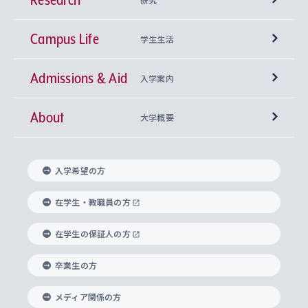
Campus Life
興味から学科を探す
研究所 等
神学部
学生生活
Admissions & Aid
上智大学の全学共通教育
Sophia Open Research Weeks (SORW)
学期区分と授業時間割
文学部
キリスト教文化研究所
入学案内
About
上智大学の語学教育
産官学連携
課外活動
上智大学で取得できる学位
総合人間科学部
中世思想研究所
基盤教育センター
大学概要
上智大学のアドミッション・ポリシー（入学者受
法学部
上智大学のグローバル教育
知的財産
グローバルな学びのコミュニティ
理事長・学長メッセージ
イベロアメリカ研究所
キリスト教人間学
言語教育研究センター
課外教育プログラム
入れの方針）
入学希望の方
経済学部
国際言語情報研究所
学びのサポート
研究支援制度
学生の相談窓口
上智大学の精神
身体知
ボランティア活動
グローバル教育センター
学長・副学長紹介
科目等履修生
在学生・教職員の方
外国語学部
グローバル・コンサーン研究所
思考と表現
大学院
研究活動に関する法令・研究費の使用について
キャリア形成サポート
グローバルエンゲージメント
在学生の保証人の方
上智大学で学ぶ
重点領域研究・自由課題研究
心身の健康相談
上智大学の理念
研究生・外国人特別研究生・国費留学生
卒業生の方
総合グローバル学部
比較文化研究所
データサイエンス
助産学専攻科
住まいのサポート
上智大学公式ソーシャルメディア
海外で学ぶ
ハラスメント防止の取り組み
上智大学の沿革
神学研究科
キャリア形成支援プログラム
上智大学を訪れた世界の知性
交換留学生(海外大学から上智大学で学ぶ)
メディア関係の方