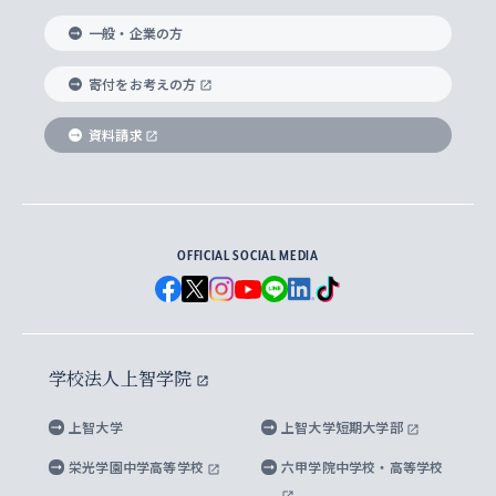
国際教養学部
ヨーロッパ研究所
生涯学習
学校法人上智学院について
障がいのある学生への支援
ソフィア・アーカイブズ
文学研究科
国際派・留学経験者 キャリア支援
グローバル・キャンパス
ノンディグリー生
一般・企業の方
理工学部
アジア文化研究所
上智大学とカトリック
数字で見る上智大学
実践宗教学研究科
就職（内定先）・進路統計
国連Weeks・アフリカWeeks
Sophia Short-term Program受講生
寄付をお考えの方
SPSF（Sophia Program for Sustainable
アメリカ・カナダ研究所
総合人間科学研究科
企業の採用ご担当者様へのご案内
ダイバーシティ＆サステナビリティへの取り組み
上智大学のネットワーク
資料請求
学費・奨学金
Futures） – 持続可能な未来を考える６学科連携
英語コース –
地球環境研究所
法学研究科（法科大学院含む）
卒業生へのご案内
上智大学の出版物
卒業生とのネットワーク
学部入学前に出願する奨学金
上智大学のビジュアル・アイデンティティ
メディア・ジャーナリズム研究所
経済学研究科
OFFICIAL SOCIAL MEDIA
父母・保証人とのネットワーク
上智大学大学案内・大学院案内
学部在学中に出願する奨学金
と校歌
イスラーム地域研究所
言語科学研究科
地域とのネットワーク
広報誌 Vox Sophia
上智大学への取材・キャンパスでの撮影について
国による高等教育の修学支援新制度
上智大学ビジュアル・アイデンティティ
水稀少社会研究センター
学校法人上智学院
グローバル・スタディーズ研究科
学外とのネットワーク
英文広報誌 SOPHIA magazine
大学院生対象の奨学金
上智大学の公開情報
公式キャラクター「ソフィアンくん」
上智大学
上智大学短期大学部
先進機械・構造材料イノベーションセンター
理工学研究科
上智大学出版SUPの出版物
海外留学する際の費用と奨学金
キャンパス案内
上智大学校歌 ・上智大学学生歌
上智大学の教育研究活動等の情報公表
栄光学園中学高等学校
六甲学院中学校・高等学校