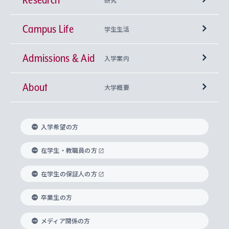
Campus Life
興味から学科を探す
研究所 等
神学部
学生生活
Admissions & Aid
上智大学の全学共通教育
Sophia Open Research Weeks (SORW)
学期区分と授業時間割
文学部
キリスト教文化研究所
入学案内
About
上智大学の語学教育
産官学連携
課外活動
上智大学で取得できる学位
総合人間科学部
中世思想研究所
基盤教育センター
大学概要
上智大学のアドミッション・ポリシー（入学者受
法学部
上智大学のグローバル教育
知的財産
グローバルな学びのコミュニティ
理事長・学長メッセージ
イベロアメリカ研究所
キリスト教人間学
言語教育研究センター
課外教育プログラム
入れの方針）
入学希望の方
経済学部
国際言語情報研究所
学びのサポート
研究支援制度
学生の相談窓口
上智大学の精神
身体知
ボランティア活動
グローバル教育センター
学長・副学長紹介
科目等履修生
在学生・教職員の方
外国語学部
グローバル・コンサーン研究所
思考と表現
大学院
研究活動に関する法令・研究費の使用について
キャリア形成サポート
グローバルエンゲージメント
在学生の保証人の方
上智大学で学ぶ
重点領域研究・自由課題研究
心身の健康相談
上智大学の理念
研究生・外国人特別研究生・国費留学生
卒業生の方
総合グローバル学部
比較文化研究所
データサイエンス
助産学専攻科
住まいのサポート
上智大学公式ソーシャルメディア
海外で学ぶ
ハラスメント防止の取り組み
上智大学の沿革
神学研究科
キャリア形成支援プログラム
上智大学を訪れた世界の知性
交換留学生(海外大学から上智大学で学ぶ)
メディア関係の方