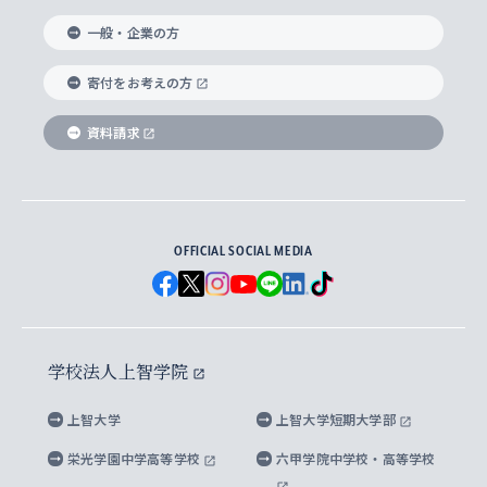
国際教養学部
ヨーロッパ研究所
生涯学習
学校法人上智学院について
障がいのある学生への支援
ソフィア・アーカイブズ
文学研究科
国際派・留学経験者 キャリア支援
グローバル・キャンパス
ノンディグリー生
一般・企業の方
理工学部
アジア文化研究所
上智大学とカトリック
数字で見る上智大学
実践宗教学研究科
就職（内定先）・進路統計
国連Weeks・アフリカWeeks
Sophia Short-term Program受講生
寄付をお考えの方
SPSF（Sophia Program for Sustainable
アメリカ・カナダ研究所
総合人間科学研究科
企業の採用ご担当者様へのご案内
ダイバーシティ＆サステナビリティへの取り組み
上智大学のネットワーク
資料請求
学費・奨学金
Futures） – 持続可能な未来を考える６学科連携
英語コース –
地球環境研究所
法学研究科（法科大学院含む）
卒業生へのご案内
上智大学の出版物
卒業生とのネットワーク
学部入学前に出願する奨学金
上智大学のビジュアル・アイデンティティ
メディア・ジャーナリズム研究所
経済学研究科
OFFICIAL SOCIAL MEDIA
父母・保証人とのネットワーク
上智大学大学案内・大学院案内
学部在学中に出願する奨学金
と校歌
イスラーム地域研究所
言語科学研究科
地域とのネットワーク
広報誌 Vox Sophia
上智大学への取材・キャンパスでの撮影について
国による高等教育の修学支援新制度
上智大学ビジュアル・アイデンティティ
水稀少社会研究センター
学校法人上智学院
グローバル・スタディーズ研究科
学外とのネットワーク
英文広報誌 SOPHIA magazine
大学院生対象の奨学金
上智大学の公開情報
公式キャラクター「ソフィアンくん」
上智大学
上智大学短期大学部
先進機械・構造材料イノベーションセンター
理工学研究科
上智大学出版SUPの出版物
海外留学する際の費用と奨学金
キャンパス案内
上智大学校歌 ・上智大学学生歌
上智大学の教育研究活動等の情報公表
栄光学園中学高等学校
六甲学院中学校・高等学校