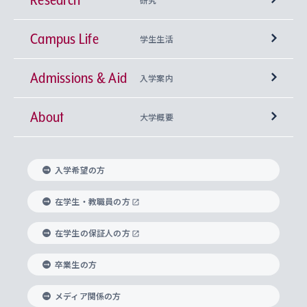
Campus Life
興味から学科を探す
研究所 等
神学部
学生生活
Admissions & Aid
上智大学の全学共通教育
Sophia Open Research Weeks (SORW)
学期区分と授業時間割
文学部
キリスト教文化研究所
入学案内
About
上智大学の語学教育
産官学連携
課外活動
上智大学で取得できる学位
総合人間科学部
中世思想研究所
基盤教育センター
大学概要
上智大学のアドミッション・ポリシー（入学者受
法学部
上智大学のグローバル教育
知的財産
グローバルな学びのコミュニティ
理事長・学長メッセージ
イベロアメリカ研究所
キリスト教人間学
言語教育研究センター
課外教育プログラム
入れの方針）
入学希望の方
経済学部
国際言語情報研究所
学びのサポート
研究支援制度
学生の相談窓口
上智大学の精神
身体知
ボランティア活動
グローバル教育センター
学長・副学長紹介
科目等履修生
在学生・教職員の方
外国語学部
グローバル・コンサーン研究所
思考と表現
大学院
研究活動に関する法令・研究費の使用について
キャリア形成サポート
グローバルエンゲージメント
在学生の保証人の方
上智大学で学ぶ
重点領域研究・自由課題研究
心身の健康相談
上智大学の理念
研究生・外国人特別研究生・国費留学生
卒業生の方
総合グローバル学部
比較文化研究所
データサイエンス
助産学専攻科
住まいのサポート
上智大学公式ソーシャルメディア
海外で学ぶ
ハラスメント防止の取り組み
上智大学の沿革
神学研究科
キャリア形成支援プログラム
上智大学を訪れた世界の知性
交換留学生(海外大学から上智大学で学ぶ)
メディア関係の方