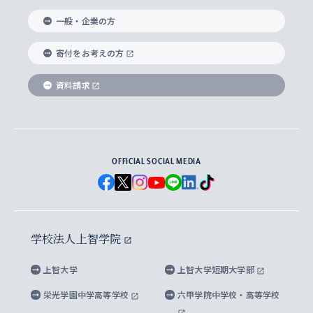
国際教養学部
ヨーロッパ研究所
生涯学習
学校法人上智学院について
障がいのある学生への支援
ソフィア・アーカイブズ
文学研究科
国際派・留学経験者 キャリア支援
グローバル・キャンパス
ノンディグリー生
一般・企業の方
理工学部
アジア文化研究所
上智大学とカトリック
数字で見る上智大学
実践宗教学研究科
就職（内定先）・進路統計
国連Weeks・アフリカWeeks
Sophia Short-term Program受講生
寄付をお考えの方
SPSF（Sophia Program for Sustainable
アメリカ・カナダ研究所
総合人間科学研究科
企業の採用ご担当者様へのご案内
ダイバーシティ＆サステナビリティへの取り組み
上智大学のネットワーク
資料請求
学費・奨学金
Futures） – 持続可能な未来を考える６学科連携
英語コース –
地球環境研究所
法学研究科（法科大学院含む）
卒業生へのご案内
上智大学の出版物
卒業生とのネットワーク
学部入学前に出願する奨学金
上智大学のビジュアル・アイデンティティ
メディア・ジャーナリズム研究所
経済学研究科
OFFICIAL SOCIAL MEDIA
父母・保証人とのネットワーク
上智大学大学案内・大学院案内
学部在学中に出願する奨学金
と校歌
イスラーム地域研究所
言語科学研究科
地域とのネットワーク
広報誌 Vox Sophia
上智大学への取材・キャンパスでの撮影について
国による高等教育の修学支援新制度
上智大学ビジュアル・アイデンティティ
水稀少社会研究センター
学校法人上智学院
グローバル・スタディーズ研究科
学外とのネットワーク
英文広報誌 SOPHIA magazine
大学院生対象の奨学金
上智大学の公開情報
公式キャラクター「ソフィアンくん」
上智大学
上智大学短期大学部
先進機械・構造材料イノベーションセンター
理工学研究科
上智大学出版SUPの出版物
海外留学する際の費用と奨学金
キャンパス案内
上智大学校歌 ・上智大学学生歌
上智大学の教育研究活動等の情報公表
栄光学園中学高等学校
六甲学院中学校・高等学校