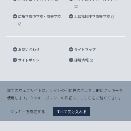
マイクロ波サイエンス研究センター
地球環境学研究科
SOPHIA U Viewbook（英文大学案内）
家計急変者・被災学生への経済援助
海外拠点
内部質保証と自己点検・評価
四谷キャンパス 施設紹介
広島学院中学校・高等学校
上智福岡中学高等学校
アイランド・サステナビリティ研究所
応用データサイエンス学位プログラム
SOPHIA未来募金によるサポート
上智大学名誉教授
秦野キャンパス内施設
人間の安全保障研究所
教職協働の取り組み
キャンパスへのアクセス
お問い合わせ
サイトマップ
キリシタン文庫
サイトポリシー
採用情報
プライバシーポリシー
モニュメンタ・ニポニカ
For Others, With Others
半導体研究所
本学のウェブサイトは、サイトの利便性の向上を目的にクッキーを
使用します。
クッキーポリシーの詳細は、こちらをご覧ください。
グリーフケア研究所
© Sophia University. All Rights Reserved.
クッキーを設定する
すべて受け入れる
生命倫理研究所