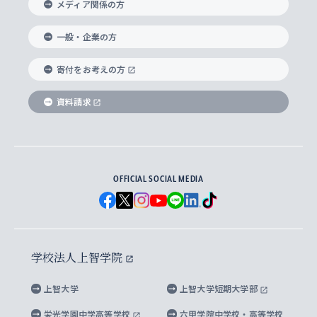
メディア関係の方
国際教養学部
ヨーロッパ研究所
生涯学習
学校法人上智学院について
障がいのある学生への支援
ソフィア・アーカイブズ
文学研究科
国際派・留学経験者 キャリア支援
グローバル・キャンパス
ノンディグリー生
一般・企業の方
理工学部
アジア文化研究所
上智大学とカトリック
数字で見る上智大学
実践宗教学研究科
就職（内定先）・進路統計
国連Weeks・アフリカWeeks
Sophia Short-term Program受講生
寄付をお考えの方
SPSF（Sophia Program for Sustainable
アメリカ・カナダ研究所
総合人間科学研究科
企業の採用ご担当者様へのご案内
ダイバーシティ＆サステナビリティへの取り組み
上智大学のネットワーク
資料請求
学費・奨学金
Futures） – 持続可能な未来を考える６学科連携
英語コース –
地球環境研究所
法学研究科（法科大学院含む）
卒業生へのご案内
上智大学の出版物
卒業生とのネットワーク
学部入学前に出願する奨学金
上智大学のビジュアル・アイデンティティ
メディア・ジャーナリズム研究所
経済学研究科
OFFICIAL SOCIAL MEDIA
父母・保証人とのネットワーク
上智大学大学案内・大学院案内
学部在学中に出願する奨学金
と校歌
イスラーム地域研究所
言語科学研究科
地域とのネットワーク
広報誌 Vox Sophia
上智大学への取材・キャンパスでの撮影について
国による高等教育の修学支援新制度
上智大学ビジュアル・アイデンティティ
水稀少社会研究センター
学校法人上智学院
グローバル・スタディーズ研究科
学外とのネットワーク
英文広報誌 SOPHIA magazine
大学院生対象の奨学金
上智大学の公開情報
公式キャラクター「ソフィアンくん」
上智大学
上智大学短期大学部
先進機械・構造材料イノベーションセンター
理工学研究科
上智大学出版SUPの出版物
海外留学する際の費用と奨学金
キャンパス案内
上智大学校歌 ・上智大学学生歌
上智大学の教育研究活動等の情報公表
栄光学園中学高等学校
六甲学院中学校・高等学校