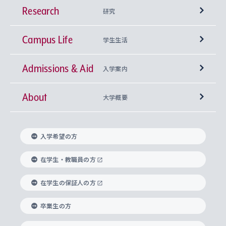
Research
学部
研究
Campus Life
興味から学科を探す
研究所 等
神学部
学生生活
Admissions & Aid
上智大学の全学共通教育
Sophia Open Research Weeks (SORW)
学期区分と授業時間割
文学部
キリスト教文化研究所
入学案内
About
上智大学の語学教育
産官学連携
課外活動
上智大学で取得できる学位
総合人間科学部
中世思想研究所
基盤教育センター
大学概要
上智大学のアドミッション・ポリシー（入学者受
法学部
上智大学のグローバル教育
知的財産
グローバルな学びのコミュニティ
理事長・学長メッセージ
イベロアメリカ研究所
キリスト教人間学
言語教育研究センター
課外教育プログラム
入れの方針）
入学希望の方
経済学部
国際言語情報研究所
学びのサポート
研究支援制度
学生の相談窓口
上智大学の精神
身体知
ボランティア活動
グローバル教育センター
学長・副学長紹介
科目等履修生
在学生・教職員の方
外国語学部
グローバル・コンサーン研究所
思考と表現
大学院
研究活動に関する法令・研究費の使用について
キャリア形成サポート
グローバルエンゲージメント
在学生の保証人の方
上智大学で学ぶ
重点領域研究・自由課題研究
心身の健康相談
上智大学の理念
研究生・外国人特別研究生・国費留学生
卒業生の方
総合グローバル学部
比較文化研究所
データサイエンス
助産学専攻科
住まいのサポート
上智大学公式ソーシャルメディア
海外で学ぶ
ハラスメント防止の取り組み
上智大学の沿革
神学研究科
キャリア形成支援プログラム
上智大学を訪れた世界の知性
交換留学生(海外大学から上智大学で学ぶ)