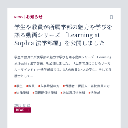
NEWS | お知らせ
学生や教員が所属学部の魅力や学びを
語る動画シリーズ 「Learning at
Sophia 法学部編」を公開しました
学生や教員が所属学部の魅力や学びを語る動画シリーズ「Learning
at Sophia 法学部編」を公開しました。 「上智で身につけるリーガ
ル・マインド」――。 法学部編では、3人の教員と4人の学生、そして弁
護士として...
#
学生
#
教員
#
入学希望の方
#
保護者・保証人・高校教員の方
#
法律学科
#
国際関係法学科
#
地球環境法学科
#
法学部
2025.12.22
READ