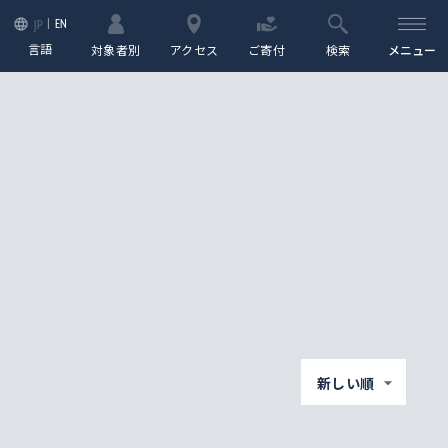
EN
JP
言語
対象者別
アクセス
ご寄付
検索
メニュー
新しい順