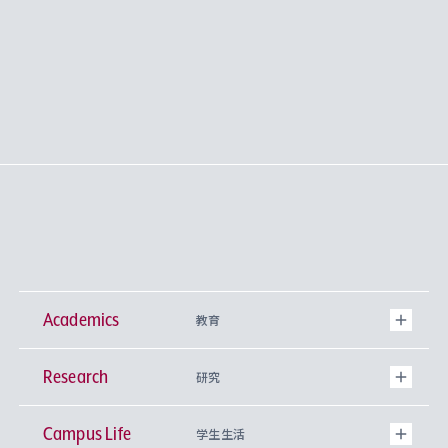
Academics
教育
Research
学部
研究
Campus Life
興味から学科を探す
研究所 等
神学部
学生生活