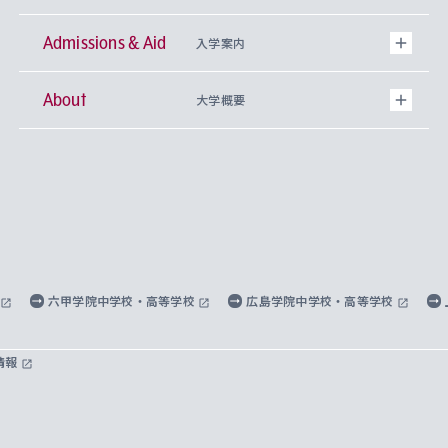
Admissions & Aid
上智大学の全学共通教育
Sophia Open Research Weeks (SORW)
学期区分と授業時間割
文学部
キリスト教文化研究所
入学案内
About
上智大学の語学教育
産官学連携
課外活動
上智大学で取得できる学位
総合人間科学部
中世思想研究所
基盤教育センター
大学概要
上智大学のアドミッション・ポリシー（入学者受
法学部
上智大学のグローバル教育
知的財産
グローバルな学びのコミュニティ
理事長・学長メッセージ
イベロアメリカ研究所
キリスト教人間学
言語教育研究センター
課外教育プログラム
入れの方針）
経済学部
国際言語情報研究所
学びのサポート
研究支援制度
学生の相談窓口
上智大学の精神
身体知
ボランティア活動
グローバル教育センター
学長・副学長紹介
科目等履修生
外国語学部
グローバル・コンサーン研究所
思考と表現
大学院
研究活動に関する法令・研究費の使用について
キャリア形成サポート
グローバルエンゲージメント
上智大学で学ぶ
重点領域研究・自由課題研究
心身の健康相談
上智大学の理念
研究生・外国人特別研究生・国費留学生
六甲学院中学校・高等学校
広島学院中学校・高等学校
総合グローバル学部
比較文化研究所
データサイエンス
助産学専攻科
住まいのサポート
上智大学公式ソーシャルメディア
海外で学ぶ
ハラスメント防止の取り組み
上智大学の沿革
神学研究科
キャリア形成支援プログラム
上智大学を訪れた世界の知性
交換留学生(海外大学から上智大学で学ぶ)
情報
国際教養学部
ヨーロッパ研究所
生涯学習
学校法人上智学院について
障がいのある学生への支援
ソフィア・アーカイブズ
文学研究科
国際派・留学経験者 キャリア支援
グローバル・キャンパス
ノンディグリー生
理工学部
アジア文化研究所
上智大学とカトリック
数字で見る上智大学
実践宗教学研究科
就職（内定先）・進路統計
国連Weeks・アフリカWeeks