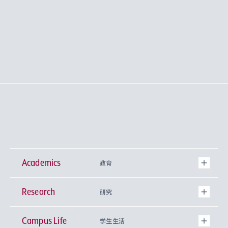
Academics
教育
Research
学部
研究
Campus Life
興味から学科を探す
研究所 等
神学部
学生生活