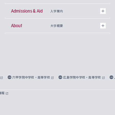
Admissions & Aid
上智大学の全学共通教育
Sophia Open Research Weeks (SORW)
学期区分と授業時間割
文学部
キリスト教文化研究所
入学案内
About
上智大学の語学教育
産官学連携
課外活動
上智大学で取得できる学位
総合人間科学部
中世思想研究所
基盤教育センター
大学概要
上智大学のアドミッション・ポリシー（入学者受
法学部
上智大学のグローバル教育
知的財産
グローバルな学びのコミュニティ
理事長・学長メッセージ
イベロアメリカ研究所
キリスト教人間学
言語教育研究センター
課外教育プログラム
入れの方針）
経済学部
国際言語情報研究所
学びのサポート
研究支援制度
学生の相談窓口
上智大学の精神
身体知
ボランティア活動
グローバル教育センター
学長・副学長紹介
科目等履修生
外国語学部
グローバル・コンサーン研究所
思考と表現
大学院
研究活動に関する法令・研究費の使用について
キャリア形成サポート
グローバルエンゲージメント
上智大学で学ぶ
重点領域研究・自由課題研究
心身の健康相談
上智大学の理念
研究生・外国人特別研究生・国費留学生
六甲学院中学校・高等学校
広島学院中学校・高等学校
総合グローバル学部
比較文化研究所
データサイエンス
助産学専攻科
住まいのサポート
上智大学公式ソーシャルメディア
海外で学ぶ
ハラスメント防止の取り組み
上智大学の沿革
神学研究科
キャリア形成支援プログラム
上智大学を訪れた世界の知性
交換留学生(海外大学から上智大学で学ぶ)
情報
国際教養学部
ヨーロッパ研究所
生涯学習
学校法人上智学院について
障がいのある学生への支援
ソフィア・アーカイブズ
文学研究科
国際派・留学経験者 キャリア支援
グローバル・キャンパス
ノンディグリー生
理工学部
アジア文化研究所
上智大学とカトリック
数字で見る上智大学
実践宗教学研究科
就職（内定先）・進路統計
国連Weeks・アフリカWeeks