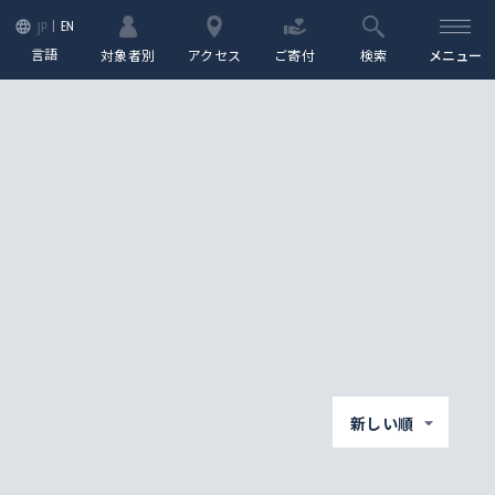
EN
JP
言語
対象者別
アクセス
ご寄付
検索
メニュー
新しい順