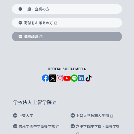
国際教養学部
ヨーロッパ研究所
生涯学習
学校法人上智学院について
障がいのある学生への支援
ソフィア・アーカイブズ
文学研究科
国際派・留学経験者 キャリア支援
グローバル・キャンパス
ノンディグリー生
一般・企業の方
理工学部
アジア文化研究所
上智大学とカトリック
数字で見る上智大学
実践宗教学研究科
就職（内定先）・進路統計
国連Weeks・アフリカWeeks
Sophia Short-term Program受講生
寄付をお考えの方
SPSF（Sophia Program for Sustainable
アメリカ・カナダ研究所
総合人間科学研究科
企業の採用ご担当者様へのご案内
ダイバーシティ＆サステナビリティへの取り組み
上智大学のネットワーク
資料請求
学費・奨学金
Futures） – 持続可能な未来を考える６学科連携
英語コース –
地球環境研究所
法学研究科（法科大学院含む）
卒業生へのご案内
上智大学の出版物
卒業生とのネットワーク
学部入学前に出願する奨学金
上智大学のビジュアル・アイデンティティ
メディア・ジャーナリズム研究所
経済学研究科
OFFICIAL SOCIAL MEDIA
父母・保証人とのネットワーク
上智大学大学案内・大学院案内
学部在学中に出願する奨学金
と校歌
イスラーム地域研究所
言語科学研究科
地域とのネットワーク
広報誌 Vox Sophia
上智大学への取材・キャンパスでの撮影について
国による高等教育の修学支援新制度
上智大学ビジュアル・アイデンティティ
水稀少社会研究センター
学校法人上智学院
グローバル・スタディーズ研究科
学外とのネットワーク
英文広報誌 SOPHIA magazine
大学院生対象の奨学金
上智大学の公開情報
公式キャラクター「ソフィアンくん」
上智大学
上智大学短期大学部
先進機械・構造材料イノベーションセンター
理工学研究科
上智大学出版SUPの出版物
海外留学する際の費用と奨学金
キャンパス案内
上智大学校歌 ・上智大学学生歌
上智大学の教育研究活動等の情報公表
栄光学園中学高等学校
六甲学院中学校・高等学校