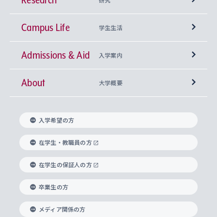
Campus Life
興味から学科を探す
研究所 等
神学部
学生生活
Admissions & Aid
上智大学の全学共通教育
Sophia Open Research Weeks (SORW)
学期区分と授業時間割
文学部
キリスト教文化研究所
入学案内
About
上智大学の語学教育
産官学連携
課外活動
上智大学で取得できる学位
総合人間科学部
中世思想研究所
基盤教育センター
大学概要
上智大学のアドミッション・ポリシー（入学者受
法学部
上智大学のグローバル教育
知的財産
グローバルな学びのコミュニティ
理事長・学長メッセージ
イベロアメリカ研究所
キリスト教人間学
言語教育研究センター
課外教育プログラム
入れの方針）
入学希望の方
経済学部
国際言語情報研究所
学びのサポート
研究支援制度
学生の相談窓口
上智大学の精神
身体知
ボランティア活動
グローバル教育センター
学長・副学長紹介
科目等履修生
在学生・教職員の方
外国語学部
グローバル・コンサーン研究所
思考と表現
大学院
研究活動に関する法令・研究費の使用について
キャリア形成サポート
グローバルエンゲージメント
在学生の保証人の方
上智大学で学ぶ
重点領域研究・自由課題研究
心身の健康相談
上智大学の理念
研究生・外国人特別研究生・国費留学生
卒業生の方
総合グローバル学部
比較文化研究所
データサイエンス
助産学専攻科
住まいのサポート
上智大学公式ソーシャルメディア
海外で学ぶ
ハラスメント防止の取り組み
上智大学の沿革
神学研究科
キャリア形成支援プログラム
上智大学を訪れた世界の知性
交換留学生(海外大学から上智大学で学ぶ)
メディア関係の方