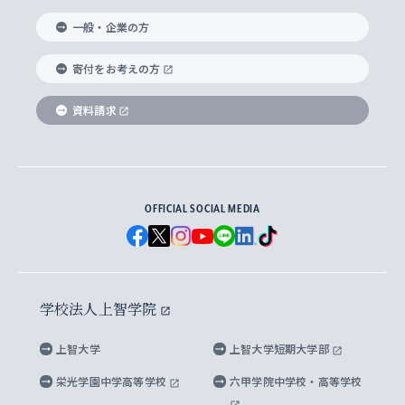
国際教養学部
ヨーロッパ研究所
生涯学習
学校法人上智学院について
障がいのある学生への支援
ソフィア・アーカイブズ
文学研究科
国際派・留学経験者 キャリア支援
グローバル・キャンパス
ノンディグリー生
一般・企業の方
理工学部
アジア文化研究所
上智大学とカトリック
数字で見る上智大学
実践宗教学研究科
就職（内定先）・進路統計
国連Weeks・アフリカWeeks
Sophia Short-term Program受講生
寄付をお考えの方
SPSF（Sophia Program for Sustainable
アメリカ・カナダ研究所
総合人間科学研究科
企業の採用ご担当者様へのご案内
ダイバーシティ＆サステナビリティへの取り組み
上智大学のネットワーク
資料請求
学費・奨学金
Futures） – 持続可能な未来を考える６学科連携
英語コース –
地球環境研究所
法学研究科（法科大学院含む）
卒業生へのご案内
上智大学の出版物
卒業生とのネットワーク
学部入学前に出願する奨学金
上智大学のビジュアル・アイデンティティ
メディア・ジャーナリズム研究所
経済学研究科
OFFICIAL SOCIAL MEDIA
父母・保証人とのネットワーク
上智大学大学案内・大学院案内
学部在学中に出願する奨学金
と校歌
イスラーム地域研究所
言語科学研究科
地域とのネットワーク
広報誌 Vox Sophia
上智大学への取材・キャンパスでの撮影について
国による高等教育の修学支援新制度
上智大学ビジュアル・アイデンティティ
水稀少社会研究センター
学校法人上智学院
グローバル・スタディーズ研究科
学外とのネットワーク
英文広報誌 SOPHIA magazine
大学院生対象の奨学金
上智大学の公開情報
公式キャラクター「ソフィアンくん」
上智大学
上智大学短期大学部
先進機械・構造材料イノベーションセンター
理工学研究科
上智大学出版SUPの出版物
海外留学する際の費用と奨学金
キャンパス案内
上智大学校歌 ・上智大学学生歌
上智大学の教育研究活動等の情報公表
栄光学園中学高等学校
六甲学院中学校・高等学校