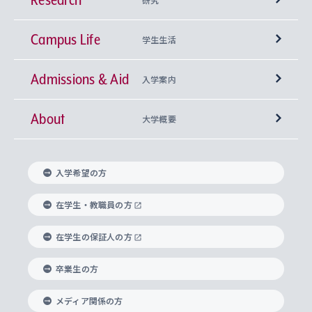
Campus Life
興味から学科を探す
研究所 等
神学部
学生生活
Admissions & Aid
上智大学の全学共通教育
Sophia Open Research Weeks (SORW)
学期区分と授業時間割
文学部
キリスト教文化研究所
入学案内
About
上智大学の語学教育
産官学連携
課外活動
上智大学で取得できる学位
総合人間科学部
中世思想研究所
基盤教育センター
大学概要
上智大学のアドミッション・ポリシー（入学者受
法学部
上智大学のグローバル教育
知的財産
グローバルな学びのコミュニティ
理事長・学長メッセージ
イベロアメリカ研究所
キリスト教人間学
言語教育研究センター
課外教育プログラム
入れの方針）
入学希望の方
経済学部
国際言語情報研究所
学びのサポート
研究支援制度
学生の相談窓口
上智大学の精神
身体知
ボランティア活動
グローバル教育センター
学長・副学長紹介
科目等履修生
在学生・教職員の方
外国語学部
グローバル・コンサーン研究所
思考と表現
大学院
研究活動に関する法令・研究費の使用について
キャリア形成サポート
グローバルエンゲージメント
在学生の保証人の方
上智大学で学ぶ
重点領域研究・自由課題研究
心身の健康相談
上智大学の理念
研究生・外国人特別研究生・国費留学生
卒業生の方
総合グローバル学部
比較文化研究所
データサイエンス
助産学専攻科
住まいのサポート
上智大学公式ソーシャルメディア
海外で学ぶ
ハラスメント防止の取り組み
上智大学の沿革
神学研究科
キャリア形成支援プログラム
上智大学を訪れた世界の知性
交換留学生(海外大学から上智大学で学ぶ)
メディア関係の方