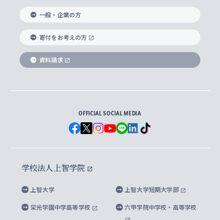
国際教養学部
ヨーロッパ研究所
生涯学習
学校法人上智学院について
障がいのある学生への支援
ソフィア・アーカイブズ
文学研究科
国際派・留学経験者 キャリア支援
グローバル・キャンパス
ノンディグリー生
一般・企業の方
理工学部
アジア文化研究所
上智大学とカトリック
数字で見る上智大学
実践宗教学研究科
就職（内定先）・進路統計
国連Weeks・アフリカWeeks
Sophia Short-term Program受講生
寄付をお考えの方
SPSF（Sophia Program for Sustainable
アメリカ・カナダ研究所
総合人間科学研究科
企業の採用ご担当者様へのご案内
ダイバーシティ＆サステナビリティへの取り組み
上智大学のネットワーク
資料請求
学費・奨学金
Futures） – 持続可能な未来を考える６学科連携
英語コース –
地球環境研究所
法学研究科（法科大学院含む）
卒業生へのご案内
上智大学の出版物
卒業生とのネットワーク
学部入学前に出願する奨学金
上智大学のビジュアル・アイデンティティ
メディア・ジャーナリズム研究所
経済学研究科
OFFICIAL SOCIAL MEDIA
父母・保証人とのネットワーク
上智大学大学案内・大学院案内
学部在学中に出願する奨学金
と校歌
イスラーム地域研究所
言語科学研究科
地域とのネットワーク
広報誌 Vox Sophia
上智大学への取材・キャンパスでの撮影について
国による高等教育の修学支援新制度
上智大学ビジュアル・アイデンティティ
水稀少社会研究センター
学校法人上智学院
グローバル・スタディーズ研究科
学外とのネットワーク
英文広報誌 SOPHIA magazine
大学院生対象の奨学金
上智大学の公開情報
公式キャラクター「ソフィアンくん」
上智大学
上智大学短期大学部
先進機械・構造材料イノベーションセンター
理工学研究科
上智大学出版SUPの出版物
海外留学する際の費用と奨学金
キャンパス案内
上智大学校歌 ・上智大学学生歌
上智大学の教育研究活動等の情報公表
栄光学園中学高等学校
六甲学院中学校・高等学校