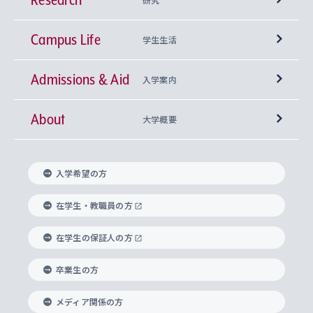
Campus Life
興味から学科を探す
研究所 等
神学部
学生生活
Admissions & Aid
上智大学の全学共通教育
Sophia Open Research Weeks (SORW)
学期区分と授業時間割
文学部
キリスト教文化研究所
入学案内
About
上智大学の語学教育
産官学連携
課外活動
上智大学で取得できる学位
総合人間科学部
中世思想研究所
基盤教育センター
大学概要
上智大学のアドミッション・ポリシー（入学者受
法学部
上智大学のグローバル教育
知的財産
グローバルな学びのコミュニティ
理事長・学長メッセージ
イベロアメリカ研究所
キリスト教人間学
言語教育研究センター
課外教育プログラム
入れの方針）
入学希望の方
経済学部
国際言語情報研究所
学びのサポート
研究支援制度
学生の相談窓口
上智大学の精神
身体知
ボランティア活動
グローバル教育センター
学長・副学長紹介
科目等履修生
在学生・教職員の方
外国語学部
グローバル・コンサーン研究所
思考と表現
大学院
研究活動に関する法令・研究費の使用について
キャリア形成サポート
グローバルエンゲージメント
在学生の保証人の方
上智大学で学ぶ
重点領域研究・自由課題研究
心身の健康相談
上智大学の理念
研究生・外国人特別研究生・国費留学生
卒業生の方
総合グローバル学部
比較文化研究所
データサイエンス
助産学専攻科
住まいのサポート
上智大学公式ソーシャルメディア
海外で学ぶ
ハラスメント防止の取り組み
上智大学の沿革
神学研究科
キャリア形成支援プログラム
上智大学を訪れた世界の知性
交換留学生(海外大学から上智大学で学ぶ)
メディア関係の方