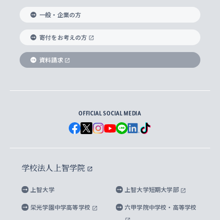
国際教養学部
ヨーロッパ研究所
生涯学習
学校法人上智学院について
障がいのある学生への支援
ソフィア・アーカイブズ
文学研究科
国際派・留学経験者 キャリア支援
グローバル・キャンパス
ノンディグリー生
一般・企業の方
理工学部
アジア文化研究所
上智大学とカトリック
数字で見る上智大学
実践宗教学研究科
就職（内定先）・進路統計
国連Weeks・アフリカWeeks
Sophia Short-term Program受講生
寄付をお考えの方
SPSF（Sophia Program for Sustainable
アメリカ・カナダ研究所
総合人間科学研究科
企業の採用ご担当者様へのご案内
ダイバーシティ＆サステナビリティへの取り組み
上智大学のネットワーク
資料請求
学費・奨学金
Futures） – 持続可能な未来を考える６学科連携
英語コース –
地球環境研究所
法学研究科（法科大学院含む）
卒業生へのご案内
上智大学の出版物
卒業生とのネットワーク
学部入学前に出願する奨学金
上智大学のビジュアル・アイデンティティ
メディア・ジャーナリズム研究所
経済学研究科
OFFICIAL SOCIAL MEDIA
父母・保証人とのネットワーク
上智大学大学案内・大学院案内
学部在学中に出願する奨学金
と校歌
イスラーム地域研究所
言語科学研究科
地域とのネットワーク
広報誌 Vox Sophia
上智大学への取材・キャンパスでの撮影について
国による高等教育の修学支援新制度
上智大学ビジュアル・アイデンティティ
水稀少社会研究センター
学校法人上智学院
グローバル・スタディーズ研究科
学外とのネットワーク
英文広報誌 SOPHIA magazine
大学院生対象の奨学金
上智大学の公開情報
公式キャラクター「ソフィアンくん」
上智大学
上智大学短期大学部
先進機械・構造材料イノベーションセンター
理工学研究科
上智大学出版SUPの出版物
海外留学する際の費用と奨学金
キャンパス案内
上智大学校歌 ・上智大学学生歌
上智大学の教育研究活動等の情報公表
栄光学園中学高等学校
六甲学院中学校・高等学校