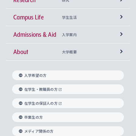
Campus Life
興味から学科を探す
研究所 等
神学部
学生生活
Admissions & Aid
上智大学の全学共通教育
Sophia Open Research Weeks (SORW)
学期区分と授業時間割
文学部
キリスト教文化研究所
入学案内
About
上智大学の語学教育
産官学連携
課外活動
上智大学で取得できる学位
総合人間科学部
中世思想研究所
基盤教育センター
大学概要
上智大学のアドミッション・ポリシー（入学者受
法学部
上智大学のグローバル教育
知的財産
グローバルな学びのコミュニティ
理事長・学長メッセージ
イベロアメリカ研究所
キリスト教人間学
言語教育研究センター
課外教育プログラム
入れの方針）
入学希望の方
経済学部
国際言語情報研究所
学びのサポート
研究支援制度
学生の相談窓口
上智大学の精神
身体知
ボランティア活動
グローバル教育センター
学長・副学長紹介
科目等履修生
在学生・教職員の方
外国語学部
グローバル・コンサーン研究所
思考と表現
大学院
研究活動に関する法令・研究費の使用について
キャリア形成サポート
グローバルエンゲージメント
在学生の保証人の方
上智大学で学ぶ
重点領域研究・自由課題研究
心身の健康相談
上智大学の理念
研究生・外国人特別研究生・国費留学生
卒業生の方
総合グローバル学部
比較文化研究所
データサイエンス
助産学専攻科
住まいのサポート
上智大学公式ソーシャルメディア
海外で学ぶ
ハラスメント防止の取り組み
上智大学の沿革
神学研究科
キャリア形成支援プログラム
上智大学を訪れた世界の知性
交換留学生(海外大学から上智大学で学ぶ)
メディア関係の方