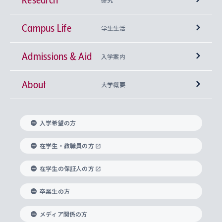
Campus Life
興味から学科を探す
研究所 等
神学部
学生生活
Admissions & Aid
上智大学の全学共通教育
Sophia Open Research Weeks (SORW)
学期区分と授業時間割
文学部
キリスト教文化研究所
入学案内
About
上智大学の語学教育
産官学連携
課外活動
上智大学で取得できる学位
総合人間科学部
中世思想研究所
基盤教育センター
大学概要
上智大学のアドミッション・ポリシー（入学者受
法学部
上智大学のグローバル教育
知的財産
グローバルな学びのコミュニティ
理事長・学長メッセージ
イベロアメリカ研究所
キリスト教人間学
言語教育研究センター
課外教育プログラム
入れの方針）
入学希望の方
経済学部
国際言語情報研究所
学びのサポート
研究支援制度
学生の相談窓口
上智大学の精神
身体知
ボランティア活動
グローバル教育センター
学長・副学長紹介
科目等履修生
在学生・教職員の方
外国語学部
グローバル・コンサーン研究所
思考と表現
大学院
研究活動に関する法令・研究費の使用について
キャリア形成サポート
グローバルエンゲージメント
在学生の保証人の方
上智大学で学ぶ
重点領域研究・自由課題研究
心身の健康相談
上智大学の理念
研究生・外国人特別研究生・国費留学生
卒業生の方
総合グローバル学部
比較文化研究所
データサイエンス
助産学専攻科
住まいのサポート
上智大学公式ソーシャルメディア
海外で学ぶ
ハラスメント防止の取り組み
上智大学の沿革
神学研究科
キャリア形成支援プログラム
上智大学を訪れた世界の知性
交換留学生(海外大学から上智大学で学ぶ)
メディア関係の方