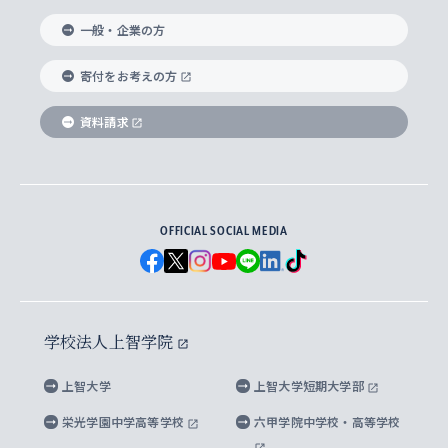
国際教養学部
ヨーロッパ研究所
生涯学習
学校法人上智学院について
障がいのある学生への支援
ソフィア・アーカイブズ
文学研究科
国際派・留学経験者 キャリア支援
グローバル・キャンパス
ノンディグリー生
一般・企業の方
理工学部
アジア文化研究所
上智大学とカトリック
数字で見る上智大学
実践宗教学研究科
就職（内定先）・進路統計
国連Weeks・アフリカWeeks
Sophia Short-term Program受講生
寄付をお考えの方
SPSF（Sophia Program for Sustainable
アメリカ・カナダ研究所
総合人間科学研究科
企業の採用ご担当者様へのご案内
ダイバーシティ＆サステナビリティへの取り組み
上智大学のネットワーク
資料請求
学費・奨学金
Futures） – 持続可能な未来を考える６学科連携
英語コース –
地球環境研究所
法学研究科（法科大学院含む）
卒業生へのご案内
上智大学の出版物
卒業生とのネットワーク
学部入学前に出願する奨学金
上智大学のビジュアル・アイデンティティ
メディア・ジャーナリズム研究所
経済学研究科
OFFICIAL SOCIAL MEDIA
父母・保証人とのネットワーク
上智大学大学案内・大学院案内
学部在学中に出願する奨学金
と校歌
イスラーム地域研究所
言語科学研究科
地域とのネットワーク
広報誌 Vox Sophia
上智大学への取材・キャンパスでの撮影について
国による高等教育の修学支援新制度
上智大学ビジュアル・アイデンティティ
水稀少社会研究センター
学校法人上智学院
グローバル・スタディーズ研究科
学外とのネットワーク
英文広報誌 SOPHIA magazine
大学院生対象の奨学金
上智大学の公開情報
公式キャラクター「ソフィアンくん」
上智大学
上智大学短期大学部
先進機械・構造材料イノベーションセンター
理工学研究科
上智大学出版SUPの出版物
海外留学する際の費用と奨学金
キャンパス案内
上智大学校歌 ・上智大学学生歌
上智大学の教育研究活動等の情報公表
栄光学園中学高等学校
六甲学院中学校・高等学校