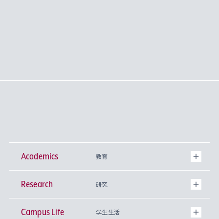
Academics
教育
Research
学部
研究
Campus Life
興味から学科を探す
研究所 等
神学部
学生生活