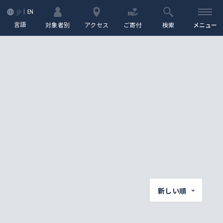
EN
JP
言語
対象者別
アクセス
ご寄付
検索
メニュー
新しい順