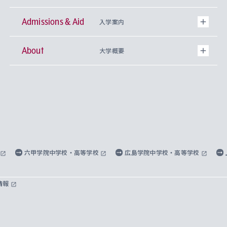
Admissions & Aid
上智大学の全学共通教育
Sophia Open Research Weeks (SORW)
学期区分と授業時間割
文学部
キリスト教文化研究所
入学案内
About
上智大学の語学教育
産官学連携
課外活動
上智大学で取得できる学位
総合人間科学部
中世思想研究所
基盤教育センター
大学概要
上智大学のアドミッション・ポリシー（入学者受
法学部
上智大学のグローバル教育
知的財産
グローバルな学びのコミュニティ
理事長・学長メッセージ
イベロアメリカ研究所
キリスト教人間学
言語教育研究センター
課外教育プログラム
入れの方針）
経済学部
国際言語情報研究所
学びのサポート
研究支援制度
学生の相談窓口
上智大学の精神
身体知
ボランティア活動
グローバル教育センター
学長・副学長紹介
科目等履修生
外国語学部
グローバル・コンサーン研究所
思考と表現
大学院
研究活動に関する法令・研究費の使用について
キャリア形成サポート
グローバルエンゲージメント
上智大学で学ぶ
重点領域研究・自由課題研究
心身の健康相談
上智大学の理念
研究生・外国人特別研究生・国費留学生
六甲学院中学校・高等学校
広島学院中学校・高等学校
総合グローバル学部
比較文化研究所
データサイエンス
助産学専攻科
住まいのサポート
上智大学公式ソーシャルメディア
海外で学ぶ
ハラスメント防止の取り組み
上智大学の沿革
神学研究科
キャリア形成支援プログラム
上智大学を訪れた世界の知性
交換留学生(海外大学から上智大学で学ぶ)
情報
国際教養学部
ヨーロッパ研究所
生涯学習
学校法人上智学院について
障がいのある学生への支援
ソフィア・アーカイブズ
文学研究科
国際派・留学経験者 キャリア支援
グローバル・キャンパス
ノンディグリー生
理工学部
アジア文化研究所
上智大学とカトリック
数字で見る上智大学
実践宗教学研究科
就職（内定先）・進路統計
国連Weeks・アフリカWeeks