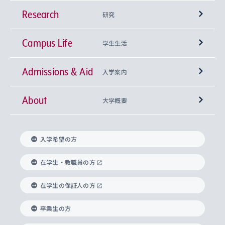
Research
学部
研究
Campus Life
興味から学科を探す
研究所 等
神学部
学生生活
Admissions & Aid
上智大学の全学共通教育
Sophia Open Research Weeks (SORW)
学期区分と授業時間割
文学部
キリスト教文化研究所
入学案内
About
上智大学の語学教育
産官学連携
課外活動
上智大学で取得できる学位
総合人間科学部
中世思想研究所
基盤教育センター
大学概要
上智大学のアドミッション・ポリシー（入学者受
法学部
上智大学のグローバル教育
知的財産
グローバルな学びのコミュニティ
理事長・学長メッセージ
イベロアメリカ研究所
キリスト教人間学
言語教育研究センター
課外教育プログラム
入れの方針）
入学希望の方
経済学部
国際言語情報研究所
学びのサポート
研究支援制度
学生の相談窓口
上智大学の精神
身体知
ボランティア活動
グローバル教育センター
学長・副学長紹介
科目等履修生
在学生・教職員の方
外国語学部
グローバル・コンサーン研究所
思考と表現
大学院
研究活動に関する法令・研究費の使用について
キャリア形成サポート
グローバルエンゲージメント
在学生の保証人の方
上智大学で学ぶ
重点領域研究・自由課題研究
心身の健康相談
上智大学の理念
研究生・外国人特別研究生・国費留学生
卒業生の方
総合グローバル学部
比較文化研究所
データサイエンス
助産学専攻科
住まいのサポート
上智大学公式ソーシャルメディア
海外で学ぶ
ハラスメント防止の取り組み
上智大学の沿革
神学研究科
キャリア形成支援プログラム
上智大学を訪れた世界の知性
交換留学生(海外大学から上智大学で学ぶ)