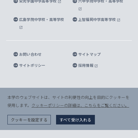
栄光学園中学高等学校
六甲学院中学校・高等学校
マイクロ波サイエンス研究センター
地球環境学研究科
SOPHIA U Viewbook（英文大学案内）
家計急変者・被災学生への経済援助
海外拠点
内部質保証と自己点検・評価
四谷キャンパス 施設紹介
広島学院中学校・高等学校
上智福岡中学高等学校
アイランド・サステナビリティ研究所
応用データサイエンス学位プログラム
SOPHIA未来募金によるサポート
上智大学名誉教授
秦野キャンパス内施設
人間の安全保障研究所
教職協働の取り組み
キャンパスへのアクセス
お問い合わせ
サイトマップ
キリシタン文庫
サイトポリシー
採用情報
プライバシーポリシー
モニュメンタ・ニポニカ
For Others, With Others
半導体研究所
本学のウェブサイトは、サイトの利便性の向上を目的にクッキーを
使用します。
クッキーポリシーの詳細は、こちらをご覧ください。
グリーフケア研究所
© Sophia University. All Rights Reserved.
クッキーを設定する
すべて受け入れる
生命倫理研究所