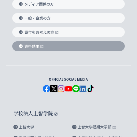
メディア関係の方
国際教養学部
ヨーロッパ研究所
生涯学習
学校法人上智学院について
障がいのある学生への支援
ソフィア・アーカイブズ
文学研究科
国際派・留学経験者 キャリア支援
グローバル・キャンパス
ノンディグリー生
一般・企業の方
理工学部
アジア文化研究所
上智大学とカトリック
数字で見る上智大学
実践宗教学研究科
就職（内定先）・進路統計
国連Weeks・アフリカWeeks
Sophia Short-term Program受講生
寄付をお考えの方
SPSF（Sophia Program for Sustainable
アメリカ・カナダ研究所
総合人間科学研究科
企業の採用ご担当者様へのご案内
ダイバーシティ＆サステナビリティへの取り組み
上智大学のネットワーク
資料請求
学費・奨学金
Futures） – 持続可能な未来を考える６学科連携
英語コース –
地球環境研究所
法学研究科（法科大学院含む）
卒業生へのご案内
上智大学の出版物
卒業生とのネットワーク
学部入学前に出願する奨学金
上智大学のビジュアル・アイデンティティ
メディア・ジャーナリズム研究所
経済学研究科
OFFICIAL SOCIAL MEDIA
父母・保証人とのネットワーク
上智大学大学案内・大学院案内
学部在学中に出願する奨学金
と校歌
イスラーム地域研究所
言語科学研究科
地域とのネットワーク
広報誌 Vox Sophia
上智大学への取材・キャンパスでの撮影について
国による高等教育の修学支援新制度
上智大学ビジュアル・アイデンティティ
水稀少社会研究センター
学校法人上智学院
グローバル・スタディーズ研究科
学外とのネットワーク
英文広報誌 SOPHIA magazine
大学院生対象の奨学金
上智大学の公開情報
公式キャラクター「ソフィアンくん」
上智大学
上智大学短期大学部
先進機械・構造材料イノベーションセンター
理工学研究科
上智大学出版SUPの出版物
海外留学する際の費用と奨学金
キャンパス案内
上智大学校歌 ・上智大学学生歌
上智大学の教育研究活動等の情報公表