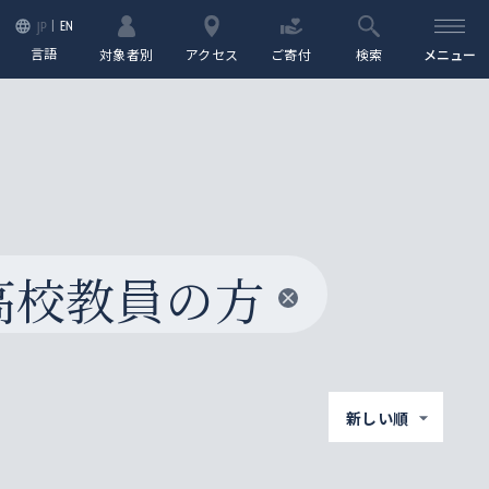
EN
JP
言語
対象者別
アクセス
ご寄付
検索
メニュー
高校教員の方
新しい順