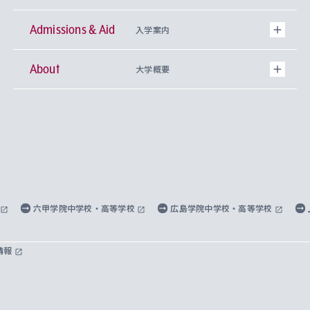
Admissions & Aid
上智大学の全学共通教育
Sophia Open Research Weeks (SORW)
学期区分と授業時間割
文学部
キリスト教文化研究所
入学案内
About
上智大学の語学教育
産官学連携
課外活動
上智大学で取得できる学位
総合人間科学部
中世思想研究所
基盤教育センター
大学概要
上智大学のアドミッション・ポリシー（入学者受
法学部
上智大学のグローバル教育
知的財産
グローバルな学びのコミュニティ
理事長・学長メッセージ
イベロアメリカ研究所
キリスト教人間学
言語教育研究センター
課外教育プログラム
入れの方針）
経済学部
国際言語情報研究所
学びのサポート
研究支援制度
学生の相談窓口
上智大学の精神
身体知
ボランティア活動
グローバル教育センター
学長・副学長紹介
科目等履修生
外国語学部
グローバル・コンサーン研究所
思考と表現
大学院
研究活動に関する法令・研究費の使用について
キャリア形成サポート
グローバルエンゲージメント
上智大学で学ぶ
重点領域研究・自由課題研究
心身の健康相談
上智大学の理念
研究生・外国人特別研究生・国費留学生
六甲学院中学校・高等学校
広島学院中学校・高等学校
総合グローバル学部
比較文化研究所
データサイエンス
助産学専攻科
住まいのサポート
上智大学公式ソーシャルメディア
海外で学ぶ
ハラスメント防止の取り組み
上智大学の沿革
神学研究科
キャリア形成支援プログラム
上智大学を訪れた世界の知性
交換留学生(海外大学から上智大学で学ぶ)
情報
国際教養学部
ヨーロッパ研究所
生涯学習
学校法人上智学院について
障がいのある学生への支援
ソフィア・アーカイブズ
文学研究科
国際派・留学経験者 キャリア支援
グローバル・キャンパス
ノンディグリー生
理工学部
アジア文化研究所
上智大学とカトリック
数字で見る上智大学
実践宗教学研究科
就職（内定先）・進路統計
国連Weeks・アフリカWeeks