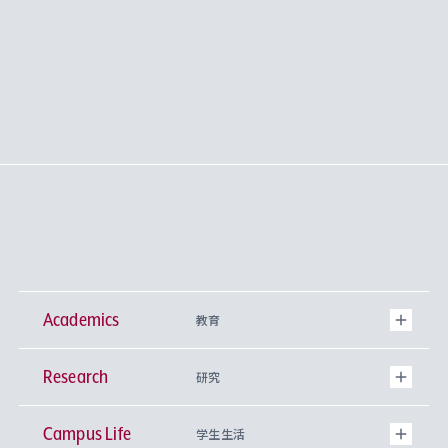
Academics
教育
Research
学部
研究
Campus Life
興味から学科を探す
研究所 等
神学部
学生生活