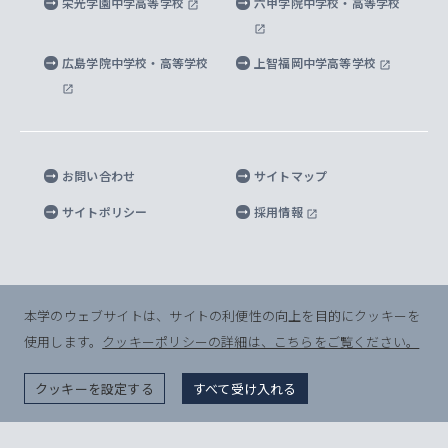
栄光学園中学高等学校
六甲学院中学校・高等学校
マイクロ波サイエンス研究センター
地球環境学研究科
SOPHIA U Viewbook（英文大学案内）
家計急変者・被災学生への経済援助
海外拠点
内部質保証と自己点検・評価
四谷キャンパス 施設紹介
広島学院中学校・高等学校
上智福岡中学高等学校
アイランド・サステナビリティ研究所
応用データサイエンス学位プログラム
SOPHIA未来募金によるサポート
上智大学名誉教授
秦野キャンパス内施設
人間の安全保障研究所
教職協働の取り組み
キャンパスへのアクセス
お問い合わせ
サイトマップ
キリシタン文庫
サイトポリシー
採用情報
プライバシーポリシー
モニュメンタ・ニポニカ
For Others, With Others
半導体研究所
本学のウェブサイトは、サイトの利便性の向上を目的にクッキーを
使用します。
クッキーポリシーの詳細は、こちらをご覧ください。
グリーフケア研究所
© Sophia University. All Rights Reserved.
クッキーを設定する
すべて受け入れる
生命倫理研究所