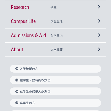
Research
学部
研究
Campus Life
興味から学科を探す
研究所 等
神学部
学生生活
Admissions & Aid
上智大学の全学共通教育
Sophia Open Research Weeks (SORW)
学期区分と授業時間割
文学部
キリスト教文化研究所
入学案内
About
上智大学の語学教育
産官学連携
課外活動
上智大学で取得できる学位
総合人間科学部
中世思想研究所
基盤教育センター
大学概要
上智大学のアドミッション・ポリシー（入学者受
法学部
上智大学のグローバル教育
知的財産
グローバルな学びのコミュニティ
理事長・学長メッセージ
イベロアメリカ研究所
キリスト教人間学
言語教育研究センター
課外教育プログラム
入れの方針）
入学希望の方
経済学部
国際言語情報研究所
学びのサポート
研究支援制度
学生の相談窓口
上智大学の精神
身体知
ボランティア活動
グローバル教育センター
学長・副学長紹介
科目等履修生
在学生・教職員の方
外国語学部
グローバル・コンサーン研究所
思考と表現
大学院
研究活動に関する法令・研究費の使用について
キャリア形成サポート
グローバルエンゲージメント
在学生の保証人の方
上智大学で学ぶ
重点領域研究・自由課題研究
心身の健康相談
上智大学の理念
研究生・外国人特別研究生・国費留学生
卒業生の方
総合グローバル学部
比較文化研究所
データサイエンス
助産学専攻科
住まいのサポート
上智大学公式ソーシャルメディア
海外で学ぶ
ハラスメント防止の取り組み
上智大学の沿革
神学研究科
キャリア形成支援プログラム
上智大学を訪れた世界の知性
交換留学生(海外大学から上智大学で学ぶ)