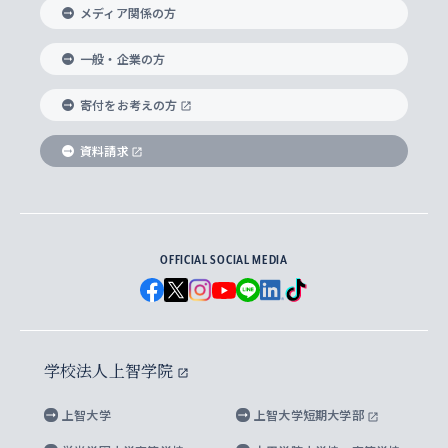
メディア関係の方
国際教養学部
ヨーロッパ研究所
生涯学習
学校法人上智学院について
障がいのある学生への支援
ソフィア・アーカイブズ
文学研究科
国際派・留学経験者 キャリア支援
グローバル・キャンパス
ノンディグリー生
一般・企業の方
理工学部
アジア文化研究所
上智大学とカトリック
数字で見る上智大学
実践宗教学研究科
就職（内定先）・進路統計
国連Weeks・アフリカWeeks
Sophia Short-term Program受講生
寄付をお考えの方
SPSF（Sophia Program for Sustainable
アメリカ・カナダ研究所
総合人間科学研究科
企業の採用ご担当者様へのご案内
ダイバーシティ＆サステナビリティへの取り組み
上智大学のネットワーク
資料請求
学費・奨学金
Futures） – 持続可能な未来を考える６学科連携
英語コース –
地球環境研究所
法学研究科（法科大学院含む）
卒業生へのご案内
上智大学の出版物
卒業生とのネットワーク
学部入学前に出願する奨学金
上智大学のビジュアル・アイデンティティ
メディア・ジャーナリズム研究所
経済学研究科
OFFICIAL SOCIAL MEDIA
父母・保証人とのネットワーク
上智大学大学案内・大学院案内
学部在学中に出願する奨学金
と校歌
イスラーム地域研究所
言語科学研究科
地域とのネットワーク
広報誌 Vox Sophia
上智大学への取材・キャンパスでの撮影について
国による高等教育の修学支援新制度
上智大学ビジュアル・アイデンティティ
水稀少社会研究センター
学校法人上智学院
グローバル・スタディーズ研究科
学外とのネットワーク
英文広報誌 SOPHIA magazine
大学院生対象の奨学金
上智大学の公開情報
公式キャラクター「ソフィアンくん」
上智大学
上智大学短期大学部
先進機械・構造材料イノベーションセンター
理工学研究科
上智大学出版SUPの出版物
海外留学する際の費用と奨学金
キャンパス案内
上智大学校歌 ・上智大学学生歌
上智大学の教育研究活動等の情報公表