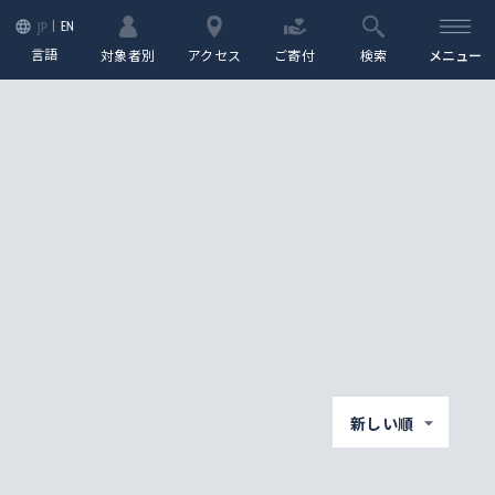
EN
JP
言語
対象者別
アクセス
ご寄付
検索
メニュー
新しい順