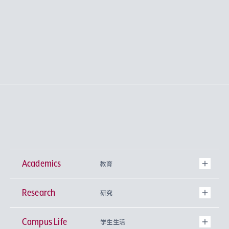
Academics
教育
Research
学部
研究
Campus Life
興味から学科を探す
研究所 等
神学部
学生生活